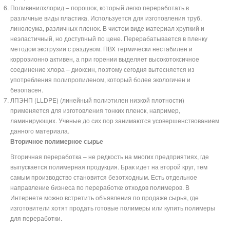
Поливинилхлорид – порошок, который легко переработать в
различные виды пластика. Используется для изготовления труб,
линолеума, различных пленок. В чистом виде материал хрупкий и
неэластичный, но доступный по цене. Перерабатывается в пленку
методом экструзии с раздувом. ПВХ термически нестабилен и
коррозионно активен, а при горении выделяет высокотоксичное
соединение хлора – диоксин, поэтому сегодня вытесняется из
употребления полипропиленом, который более экологичен и
безопасен.
ЛПЭНП (LLDPE) (линейный полиэтилен низкой плотности)
применяется для изготовления тонких пленок, например,
ламинирующих. Ученые до сих пор занимаются усовершенствованием
данного материала.
Вторичное полимерное сырье
Вторичная переработка – не редкость на многих предприятиях, где
выпускается полимерная продукция. Брак идет на второй круг, тем
самым производство становится безотходным. Есть отдельное
направление бизнеса по переработке отходов полимеров. В
Интернете можно встретить объявления по продаже сырья, где
изготовители хотят продать готовые полимеры или купить полимеры
для переработки.