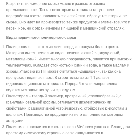
Встретить полимерное сырье можно в разных отраслях
промышленности. Так как некоторые материалы могут после
переработки восстанавливать свои свойства, образуется вторичное
сырье. Оно идет на производство тех же продуктов и элементов, что и
первичное, но с ограничением в пищевой и медицинской отраслях.
Виды первичного полимерного сырья
Полипропилен – синтетические твердые гранулы белого цвета.
Материал имеет несколько видов: вспенивающийся, каучуковый,
металлоценовый. Имеет высокую прозрачность, плавится при высоких
температурах, обладает стойкостью к химии и воде, а также маслам и
жирам. Упаковка из ПП может считаться «дышащей», так как она
пропускает водяные пары. В строительстве из ПП делают
гидроизоляционные материалы. Переработка полипропилена
ведется методом экструзии с раздувом.
Полистирол – твердый полимер, прозрачный, стеклообразный, с
гранулами овальной формы, отличается диэлектрическими
свойствами, радиоактивной устойчивостью, стойкостью к кислотам и
щелочам. Производство продукции из него выполняется методом
экструзии.
Полиэтилен находится в составе около 60% всех упаковок. Благодаря
простому химическому строению легко складывается в