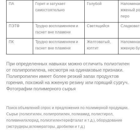
ПА
Горит и затухает
Голубой
Напомина
самостоятельно
жженый ро
перо
ПЭТФ
Трудно воспламеняем и
Светящийся
Сладкова
гаснет вне пламени
ПК
Трудно воспламеняем и
Желтоватый,
Напомина
гаснет вне пламени
коптит
жженую бу
При определенных навыках можно отличить полиэтилен
от полипропилена, несмотря на одинаковые признаки.
Полипропилен имеет более резкий запах продуктов
горения, похожий на жженую резину или горящий сургуч.
Фотографии полимерного сырья
Поиск объявлений спрос и предложения по полимерной продукции.
Сырье (полиэтилен, полипропилен, полиамид, полистирол,
поливинилхлорид, полиэтилентерефталат и т.д.), оборудование
(экструдеры,агломераторы, дробилки и т.д.)