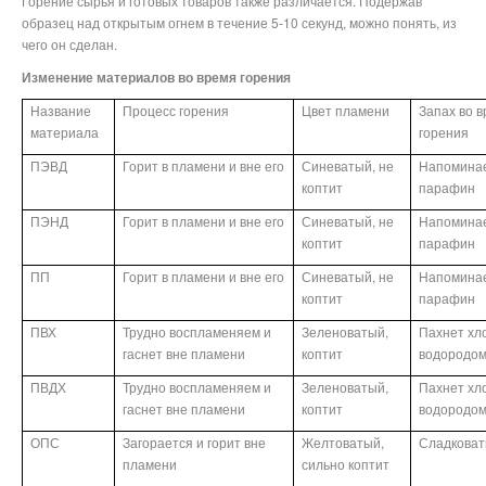
Горение сырья и готовых товаров также различается. Подержав
образец над открытым огнем в течение 5-10 секунд, можно понять, из
чего он сделан.
Изменение материалов во время горения
Название
Процесс горения
Цвет пламени
Запах во 
материала
горения
ПЭВД
Горит в пламени и вне его
Синеватый, не
Напомина
коптит
парафин
ПЭНД
Горит в пламени и вне его
Синеватый, не
Напомина
коптит
парафин
ПП
Горит в пламени и вне его
Синеватый, не
Напомина
коптит
парафин
ПВХ
Трудно воспламеняем и
Зеленоватый,
Пахнет хл
гаснет вне пламени
коптит
водородо
ПВДХ
Трудно воспламеняем и
Зеленоватый,
Пахнет хл
гаснет вне пламени
коптит
водородо
ОПС
Загорается и горит вне
Желтоватый,
Сладкова
пламени
сильно коптит