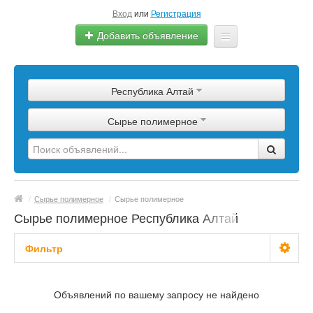
Вход
или
Регистрация
Добавить объявление
Главная
Республика Алтай
Сырье
Сырье полимерное
Изделия
Оборудование
Услуги
/
Сырье полимерное
/
Сырье полимерное
Еще
Сырье полимерное Республика Алтай
Фильтр
С фото
Объявлений по вашему запросу не найдено