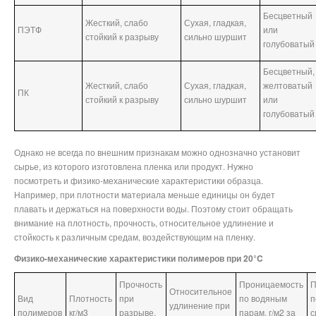
Бесцветный
Жесткий, слабо
Сухая, гладкая,
ПЭТФ
или
стойкий к разрыву
сильно шуршит
голубоватый
Бесцветный,
Жесткий, слабо
Сухая, гладкая,
желтоватый
ПК
стойкий к разрыву
сильно шуршит
или
голубоватый
Однако не всегда по внешним признакам можно однозначно установит
сырье, из которого изготовлена пленка или продукт. Нужно
посмотреть и физико-механические характеристики образца.
Например, при плотности материала меньше единицы он будет
плавать и держаться на поверхности воды. Поэтому стоит обращать
внимание на плотность, прочность, относительное удлинение и
стойкость к различным средам, воздействующим на пленку.
Физико-механические характеристики полимеров при 20°C
Прочность
Проницаемость
П
Относительное
Вид
Плотность
при
по водяным
п
удлинение при
полимеров
кг/м3
разрыве,
парам, г/м2 за
с