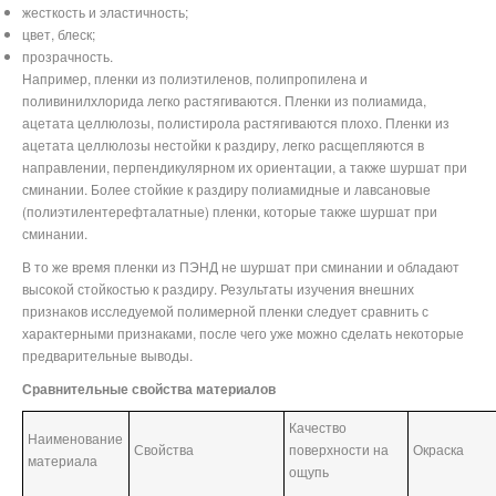
жесткость и эластичность;
цвет, блеск;
прозрачность.
Например, пленки из полиэтиленов, полипропилена и
поливинилхлорида легко растягиваются. Пленки из полиамида,
ацетата целлюлозы, полистирола растягиваются плохо. Пленки из
ацетата целлюлозы нестойки к раздиру, легко расщепляются в
направлении, перпендикулярном их ориентации, а также шуршат при
сминании. Более стойкие к раздиру полиамидные и лавсановые
(полиэтилентерефталатные) пленки, которые также шуршат при
сминании.
В то же время пленки из ПЭНД не шуршат при сминании и обладают
высокой стойкостью к раздиру. Результаты изучения внешних
признаков исследуемой полимерной пленки следует сравнить с
характерными признаками, после чего уже можно сделать некоторые
предварительные выводы.
Сравнительные свойства материалов
Качество
Наименование
Свойства
поверхности на
Окраска
материала
ощупь