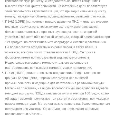
кристаллическую решетку, и, следовательно, имеет тенденцию к
высокой степени кристалличности. Разветвление цепи препятствует
этой способности к кристаллизации, что приводит к меньшему числу
молекул на единицу объема, и, следовательно, меньшей плотности.
ПЭНД (LDPE) (полиэтилен низкого давления ПНД) – кристаллические
плотные гранулы, из которых путем экструзии изготавливается
большинство плотных и прочных шуршащих пакетов и прочей
упаковки. Это жесткий и прочный материал, который размягчается при
121 градусе, но стоек к низким температурам, сжатию и растяжению.
Не подвергается воздействию жиров и масел, а также влаги. В
основном, все бутылки изготавливаются из ПЭНД. Он прост в
формовке, имеет полупрозрачный вид, низкую стоимость.
Недостатком материала можно считать его склонность к
растрескиванию при высоких температурах и напряжении.
ПЭВД (HDPE)(полиэтилен высокого давления ПВД) – глянцевые
гранулы белого цвета, широко используемые в пищевой
промышленности и медицине для изготовления различной посуды.
Материал пластичен, на ощупь воскообразный, переработка ведется
методом экструзии. ПЭВД становится мягким уже при 100 градусах, но
обладает высокой прочностью при сжатии и растяжении, при ударах и
низких температурах. Материал можно назвать наиболее популярным
полимером для упаковки. Он доступен по цене, имеет хорошую
прозрачность и гибкость.