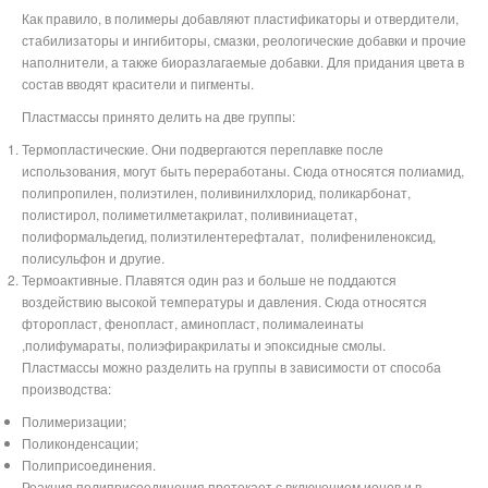
Как правило, в полимеры добавляют пластификаторы и отвердители,
стабилизаторы и ингибиторы, смазки, реологические добавки и прочие
наполнители, а также биоразлагаемые добавки. Для придания цвета в
состав вводят красители и пигменты.
Пластмассы принято делить на две группы:
Термопластические. Они подвергаются переплавке после
использования, могут быть переработаны. Сюда относятся полиамид,
полипропилен, полиэтилен, поливинилхлорид, поликарбонат,
полистирол, полиметилметакрилат, поливиниацетат,
полиформальдегид,
полиэтилентерефталат,
полифениленоксид,
полисульфон
и другие.
Термоактивные. Плавятся один раз и больше не поддаются
воздействию высокой температуры и давления. Сюда относятся
фторопласт, фенопласт, аминопласт,
полималеинаты
,полифумараты, полиэфиракрилаты и эпоксидные смолы
.
Пластмассы можно разделить на группы в зависимости от способа
производства:
Полимеризации;
Поликонденсации;
Полиприсоединения.
Реакция полиприсоединения протекает с включением ионов и в