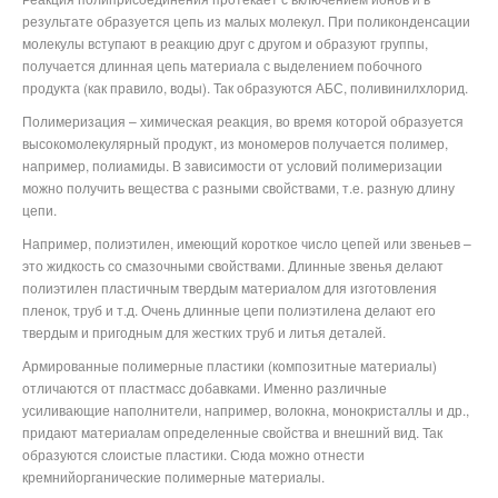
результате образуется цепь из малых молекул. При поликонденсации
молекулы вступают в реакцию друг с другом и образуют группы,
получается длинная цепь материала с выделением побочного
продукта (как правило, воды). Так образуются АБС, поливинилхлорид.
Полимеризация – химическая реакция, во время которой образуется
высокомолекулярный продукт, из мономеров получается полимер,
например, полиамиды. В зависимости от условий полимеризации
можно получить вещества с разными свойствами, т.е. разную длину
цепи.
Например, полиэтилен, имеющий короткое число цепей или звеньев –
это жидкость со смазочными свойствами. Длинные звенья делают
полиэтилен пластичным твердым материалом для изготовления
пленок, труб и т.д. Очень длинные цепи полиэтилена делают его
твердым и пригодным для жестких труб и литья деталей.
Армированные полимерные пластики (композитные материалы)
отличаются от пластмасс добавками. Именно различные
усиливающие наполнители, например, волокна, монокристаллы и др.,
придают материалам определенные свойства и внешний вид. Так
образуются слоистые пластики. Сюда можно отнести
кремнийорганические полимерные материалы.