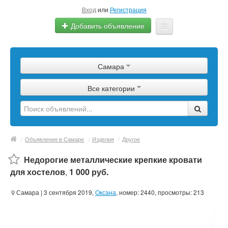
Вход
или
Регистрация
Добавить объявление
Главная
Самара
Сырье
Все категории
Изделия
Оборудование
Услуги
/
Объявления в Самаре
/
Изделия
/
Другое
Еще
Недорогие металлические крепкие кровати
для хостелов
,
1 000 руб.
Самара
| 3 сентября 2019,
Оксана
, номер: 2440, просмотры: 213