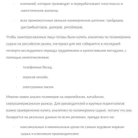
·
компаний, которые производят и перерабатывают пластмассы и
синтетические волокна;
·
всех промежуточных звеньев коммерческих цепочек: трейдеров,
дистрибьюторов, дилеров, ритейлеров.
Чтобы заинтересованные лица готовы были купить аналитику по полимерному
сырью на российском рынке, материал для неё собирается в последней
четверти исследуемого периода трудоёмкими и кропотливыми методами, с
помощью многочисленных:
·
телефонных бесед,
·
опросов онлайн,
·
электронных писем.
Многим нужен анализ полимеров на европейском, китайском,
североамериканском рынках. Для руководителей и крупных маркетологов
важно своевременно купить аналитику по полимерному сырью, потому что она
базируется на реальных данных по всем регионам, прежде всего на:
·
максимальных и минимальных ценах по самым ходовым маркам
сырья и ключевым производителям;