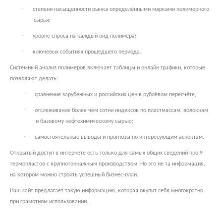
·
степени насыщенности рынка определёнными марками полимерного
сырья;
·
уровне спроса на каждый вид полимера;
·
ключевых событиях прошедшего периода.
Системный анализ полимеров включает таблицы и онлайн графики, которые
позволяют делать:
·
сравнение зарубежных и российских цен в рублёвом пересчёте,
·
отслеживание более чем сотни индексов по пластмассам, волокнам
и базовому нефтехимическому сырью;
·
самостоятельные выводы и прогнозы по интересующим аспектам.
Открытый доступ в интернете есть только для самых общих сведений про 9
термопластов с крупнотоннажным производством. Но это не та информация,
на котором можно строить успешный бизнес-план.
Наш сайт предлагает такую информацию, которая окупит себя многократно
при грамотном использовании.