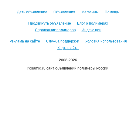
Дать объявление
Объявления
Магазины
Помощь
Продвинуть объявление
Блог о полимерах
Справочник полимеров
Индекс цен
Реклама на сайте
Служба поддержки
Условия использования
Карта сайта
2008-2026
Poliamid.ru сайт объявлений полимеры России.
Использование сайта, означает согласие с
Пользовательским
соглашением
.
Оплачивая услуги сайта, вы принимаете
оферту
.