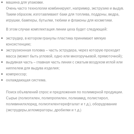
машина для упаковки.
Очень часто технологии комбинируют, например, экструзию и выдув.
Таким образом, изготавливают баки для топлива, поддоны, ведра,
игрушки, бамперы, бутылки, тюбики и флаконы для косметики.
В этом случае комплектация линии цеха будет следующей:
экструдер, в котором гранулы пластика принимают мягкую
консистенцию;
экструзионная головка – часть эструдера, через которую проходит
масса (может быть угловой, одно или многоручьевой, прямоточной);
выдувная часть – главная часть линии с сжатым воздухом иглой или
ниппелем для выдува изделия;
компрессор;
охлаждающая система.
Поиск объявлений спрос и предложения по полимерной продукции.
Сырье (полиэтилен, полипропилен, полиамид, полистирол,
поливинилхлорид, полиэтилентерефталат и т.д.), оборудование
(экструдеры,агломераторы, дробилки и т.д.)