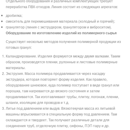
Отдельного оборудования и различных комплектующих требует
переработка ПВХ-отходов. Линия состоит из следующих агрегатов:
дробилка;
смеситель для перемешивания материала (холодный и горячий);
гранулятор (линия с экструдером, гранулятором и виброситом).
Оборудование по изготовлению изделий из полимерного сырья
Существует несколько методов получения полимерной продукции из
готовых гранул:
Каландрирование. Изделия формуются между двумя валками. Таким
образом, производятся пленки, рулонные и листовые полимерные
материалы.
Экструзия. Масса полимера продавливается через насадку
экструдера, которая повторяет форму изделия. Как правило,
оборудование шнековое, куда полимер поступает в виде гранул или
порошка, там нагревается до вязкого состояния и затем
продавливается. Так изготавливают трубы, плитку, погонаж, пленки,
шланги, изоляцию для проводов и т.д.
Литье под давлением или выдув. Вязкотекучая масса из литьевой
машины впрыскивается в специальную форму под давлением. Там
охлаждается и твердеет. Так получают различные детали для
соединения труб, отделочную плитку, сифоны, ПЭТ-тару и др.