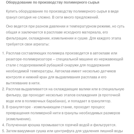
Оборудование по производству полимерного сырья
Купить оборудование по производству полимерного сырья в виде
гранул сегодня не сложно. В сети много предложений.
Оно ведется при разном давлении и температурном режиме, но суть
общая и заключается в расплаве исходного материала, его
фильтрации, охлаждении, измельчении и сушке. Для каждого этапа
требуется свои агрегаты:
Расплав составляющих полимера производится в автоклаве или
реакторе-полимеризаторе – специальной машине из нержавеющей
стали с подогреваемой рубашкой снаружи для поддержания
необходимой температуры. Автоклав имеет несколько датчиков
контроля и нижний кран для выдавливания расплава и его
вытягивание в нити.
Расплав выдавливается на охлаждающие валики или в специальную
фильеру, где проходит несколько этапов охлаждения (в проточной
воде или в поливочных барабанах), и попадает в гранулятор.
В грануляторе - измельчающем станке, проходит процесс
превращения полимерной нити в гранулы необходимых размеров
(измельчение).
Полученная крошка промывается горячей водой и фильтруется.
Затем вакуумная сушка или центрифуга для удаления лишней воды