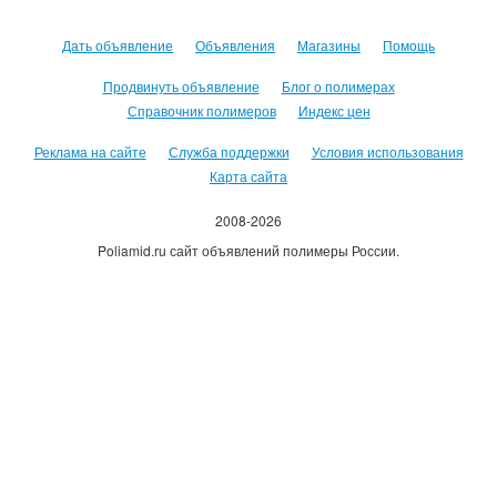
Дать объявление
Объявления
Магазины
Помощь
Продвинуть объявление
Блог о полимерах
Справочник полимеров
Индекс цен
Реклама на сайте
Служба поддержки
Условия использования
Карта сайта
2008-2026
Poliamid.ru сайт объявлений полимеры России.
Использование сайта, означает согласие с
Пользовательским
соглашением
.
Оплачивая услуги сайта, вы принимаете
оферту
.