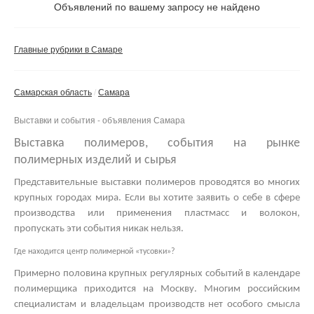
Не важно
Объявлений по вашему запросу не найдено
Валюта:
руб.
С фото
Главные рубрики в Самаре
Частные
Компании
Самарская область
Самара
Не важно
Выставки и события - объявления Самара
Сбросить фильтр
Применить
Выставка полимеров, события на рынке
полимерных изделий и сырья
Представительные
выставки полимеров
проводятся во многих
крупных городах мира. Если вы хотите заявить о себе в сфере
производства или применения пластмасс и волокон,
пропускать эти события никак нельзя.
Где находится центр полимерной «тусовки»?
Примерно половина крупных регулярных событий в календаре
полимерщика приходится на Москву. Многим российским
специалистам и владельцам производств нет особого смысла