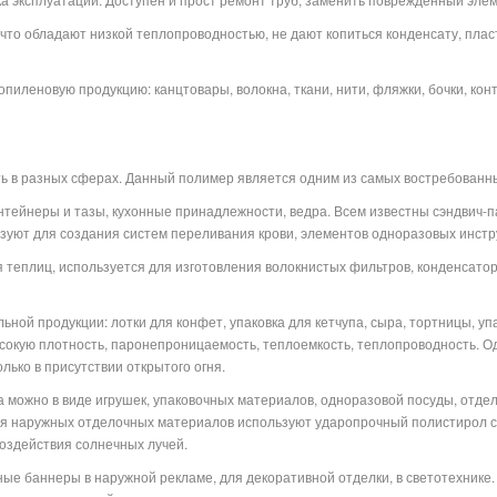
 что обладают низкой теплопроводностью, не дают копиться конденсату, плас
пиленовую продукцию: канцтовары, волокна, ткани, нити, фляжки, бочки, кон
 в разных сферах. Данный полимер является одним из самых востребованны
нтейнеры и тазы, кухонные принадлежности, ведра. Всем известны сэндвич-п
ьзуют для создания систем переливания крови, элементов одноразовых инстр
я теплиц, используется для изготовления волокнистых фильтров, конденсатор
ной продукции: лотки для конфет, упаковка для кетчупа, сыра, тортницы, уп
сокую плотность, паронепроницаемость, теплоемкость, теплопроводность. О
лько в присутствии открытого огня.
 можно в виде игрушек, упаковочных материалов, одноразовой посуды, отде
ля наружных отделочных материалов используют ударопрочный полистирол с
воздействия солнечных лучей.
ые баннеры в наружной рекламе, для декоративной отделки, в светотехнике.