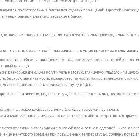
а материал, стойко в нем держатся и сохраняют цвет.
ичаются полистирольные плиты для отделки помещений. Простой монтаж, до
иты непригодными для использования в банях.
ов набирает обороты. ПА находятся в десятки самых производимых синтетич
 можно в разных магазинах. Полиамидная продукция применима в следующих
ая широкая область применения. Множество искусственных тканей и полоте
венный мех и др.
ю и разнообразием. Они могут иметь матовую, глянцевую, гладкую или шеро
ть, быструю высыхаемость, пожаробезопасность, мягкость, легкость, стойкос
 человеческий волос выдерживает нагрузку в 1,5 кг.
крошатся при раскрое, не дают телу «дышать» (не все виды), накапливают ст
получили широкое распространение благодаря высокой прочности.
мии и влаге запорная арматура, клеи, антикоррозийные покрытия, которыми
ляются жесткими материалами с высокой прочностью и адгезией. Высокая пр
ечение некоторого времени при повышенных температурах. Уровень потери 