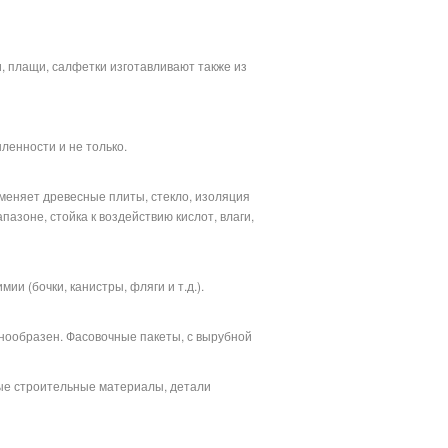
и, плащи, салфетки изготавливают также из
ленности и не только.
аменяет древесные плиты, стекло, изоляция
зоне, стойка к воздействию кислот, влаги,
ии (бочки, канистры, фляги и т.д.).
знообразен. Фасовочные пакеты, с вырубной
ые строительные материалы, детали