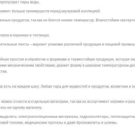
 пропускает пары воды.
 имеет больше преимуществ перед каучуковой изоляцией.
нных продуктов, так как не боятся низких температур. Влагостойкие скатерт
екла в парниках и теплицах.
оительные ленты – вариант упаковки различной продукции в пищевой промыш
лойная простая в обработке и формовке и термостойкая продукция, которая з
ими механическими свойствами, держит форму в широком температурном диапа
тва.
 есть на каждом шагу. Любая тара для жидкостей и продуктов, косметики и хим
можно отнести в отдельную категорию, так как их ассортимент огромен и ра
тись ни одному магазину.
о выделить: электроизоляционные материалы, гидроизоляторы, теплозащитн
ытовой техники, медицинские протезы и даже бронежилеты и шлемы.