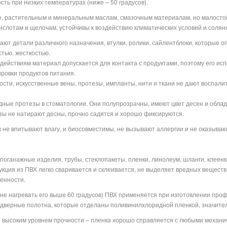
ть при низких температурах (ниже – 50 градусов).
е, растительным и минеральным маслам, смазочным материалам, но малостойк
ислотам и щелочам, устойчивы к воздействию климатических условий и солян
ют детали различного назначения, втулки, ролики, сайлентблоки, которые 
тью, жесткостью.
действиям материал допускается для контакта с продуктами, поэтому его ис
ровки продуктов питания.
ости, искусственные вены, протезы, импланты, нити и ткани не дают воспал
ные протезы в стоматологии. Они полупрозрачны, имеют цвет десен и облад
езы не натирают десны, прочно садятся и хорошо фиксируются.
к не впитывают влагу, и биосовместимы, не вызывают аллергии и не оказываю
оганажные изделия, трубы, стеклопакеты, пленки, линолеум, шланги, клеенк
кция из ПВХ легко сваривается и склеивается, не выделяет вредных веществ 
енности.
 не нагревать его выше 60 градусов) ПВХ применяется при изготовлении про
 дверные полотна, которые отделаны поливинилхлоридной пленкой, значите
 высоким уровнем прочности – пленка хорошо справляется с любыми механи