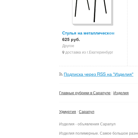
Стулья на металлическом
каркасе, стулья ИЗО, стулья
625 руб.
для персонала
Другое
доставка из г.Екатеринбург
Подписка через RSS на "Изделия"
Главные рубрики в Сарапуле
Изделия
Удмуртия
Сарапул
Изделия - объявления Сарапул
Изделия полимерные. Самое большое разноо