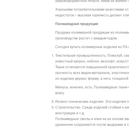
широкоформатной печати, никак не влияют н
Хорошими потребительскими качествами отл
недостаток – высокая горючесть делают пл
Полиамидная продукция
Продажа полимерной продукции из полиамид
производстве растет с каждым годом.
Сегодня купить полимерные изделия из ПА
Текстильная промышленность. Пожалуй, сам
известный капрон, нейлон, велсофт, искусст
Ткани отличаются повышенной практичность
прочность всех видов материала, эластичнос
но изделия держат форму, а нить толщиной с
Минусы, конечно, есть. Полиамидные ткани 
влагу.
Резино-технические изделия. Эти изделия 
Строительство. Среди изделий стойкая к хи
конструкции и т.д.
Полиамидные смолы и клеи на их основе яв
удлинение сохраняются после выдержки в т