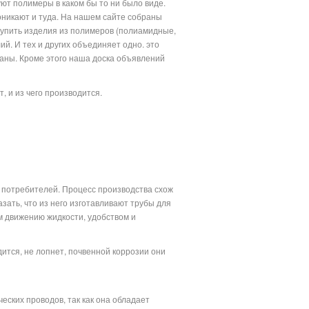
уют полимеры в каком бы то ни было виде.
оникают и туда. На нашем сайте собраны
купить изделия из полимеров (полиамидные,
. И тех и других объединяет одно. это
ваны. Кроме этого наша доска объявлений
и.
 и из чего производится.
 потребителей. Процесс производства схож
зать, что из него изготавливают трубы для
м движению жидкости, удобством и
ится, не лопнет, почвенной коррозии они
ских проводов, так как она обладает