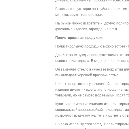
В части эксплуатации пп трубы хороши тем,
минимизируют теплопотери.
На рынке можно встретить и
другую полипро
фасонные изделия, ограждения и т.д.
Полистирольная продукция
Полистирольную продукцию можно встретить
Для бытовых нужд из него изготавливают ко
основе полистирола. В медицине его испол
Он заменяет стекло в качестве покрытий дл
как обладает хорошей прозрачностью.
Широк ассортимент упаковочной полистироль
изделия имеют низкое влагопоглощение, вы
товарами, но не самовозгораемыми, горят то
Купить полимерные изделия из полистирола
специальный креоностойкий полистирол, д
позволяют изделиям желтеть и мутнеть от 
Широко используются сегодня полистирольн