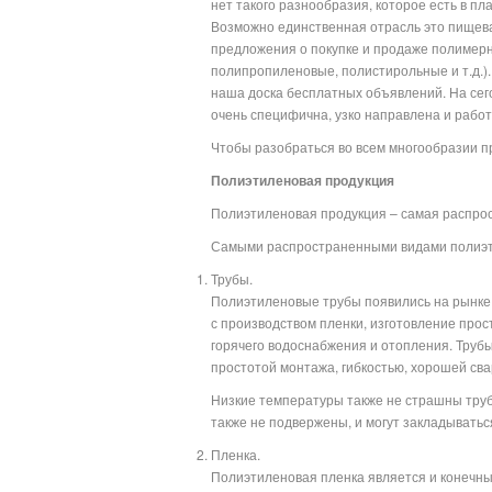
нет такого разнообразия, которое есть в пл
Возможно единственная отрасль это пищева
предложения о покупке и продаже полимерн
полипропиленовые, полистирольные и т.д.)
наша доска бесплатных объявлений. На сег
очень специфична, узко нап
Чтобы разобраться во всем многообразии пр
Полиэтиленовая продукция
Полиэтиленовая продукция – самая распро
Самыми распространенными видами полиэт
Трубы.
Полиэтиленовые трубы появились на рынке 
с производством пленки, изготовление прос
горячего водоснабжения и отопления. Труб
простотой монтажа, гибкостью, хорошей св
Низкие температуры также не страшны трубо
также не подвержены, и могут закладыватьс
Пленка.
Полиэтиленовая пленка является и конечным