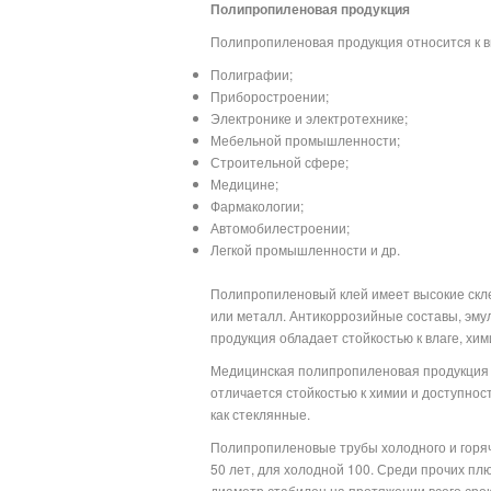
Полипропиленовая продукция
Полипропиленовая продукция относится к 
Полиграфии;
Приборостроении;
Электронике и электротехнике;
Мебельной промышленности;
Строительной сфере;
Медицине;
Фармакологии;
Автомобилестроении;
Легкой промышленности и др.
Полипропиленовый клей имеет высокие скле
или металл. Антикоррозийные составы, эмул
продукция обладает стойкостью к влаге, х
Медицинская полипропиленовая продукция (
отличается стойкостью к химии и доступнос
как стеклянные.
Полипропиленовые трубы холодного и горя
50 лет, для холодной 100. Среди прочих плю
диаметр стабилен на протяжении всего срок