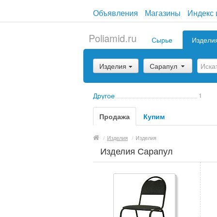
Объявления
Магазины
Индекс 
Poliamid.ru
Сырье
Издели
Изделия
Сарапул
Другое
1
Продажа
Купим
/
Изделия
/
Изделия
Изделия Сарапул