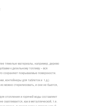
:
олее тяжелые материалы, например, дерево
обавки к дизельному топливу – вся
лго сохраняют покрываемые поверхности.
ки, контейнеры для таблеток и
т.д.)
их можно стерилизовать, и они не бьются,
для отопления и горячей воды составляет
 скапливается, как в металлической, т.е.
ент можно, вырезав кусок и сварив новый.