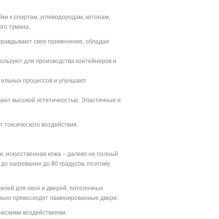
и к спиртам, углеводородам, кетонам,
ого тумана.
оправдывают свое применение, обладая
пользуют для производства контейнеров и
ительных процессов и улучшают
ают высокой эстетичностью. Эластичные и
т токсического воздействия.
и, искусственная кожа – далеко не полный
до нагревания до 80 градусов, поэтому
филей для окон и дверей, потолочных
льно превосходят ламинированные двери.
ческими воздействиями.