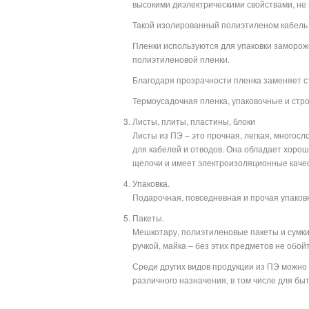
высокими диэлектрическими свойствами, не
Такой изолированный полиэтиленом кабель
Пленки используются для упаковки замороже
полиэтиленовой пленки.
Благодаря прозрачности пленка заменяет ст
Термоусадочная пленка, упаковочные и стр
Листы, плиты, пластины, блоки
Листы из ПЭ – это прочная, легкая, многос
для кабелей и отводов. Она обладает хорош
щелочи и имеет электроизоляционные качес
Упаковка.
Подарочная, повседневная и прочая упаковка
Пакеты.
Мешкотару, полиэтиленовые пакеты и сумки 
ручкой, майка – без этих предметов не обой
Среди других видов продукции из ПЭ можн
различного назначения, в том числе для б