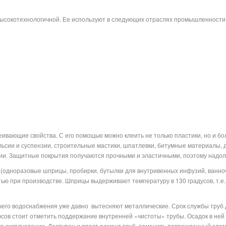
высокотехнологичной. Ее используют в следующих отраслях промышленности
ивающие свойства. С его помощью можно клеить не только пластики, но и б
ьсии и суспензии, строительные мастики, шпатлевки, битумные материалы, д
имии. Защитные покрытия получаются прочными и эластичными, поэтому надо
одноразовые шприцы, пробирки, бутылки для внутривенных инфузий, ванноч
тью при производстве. Шприцы выдерживают температуру в 130 градусов, т.е. 
чего водоснабжения уже давно
вытесняют металлические. Срок службы труб 
сов стоит отметить поддержание внутренней «чистоты» трубы. Осадок в ней не
а эксплуатации. Доступен и прост ремонт труб, заменить поврежденный элем