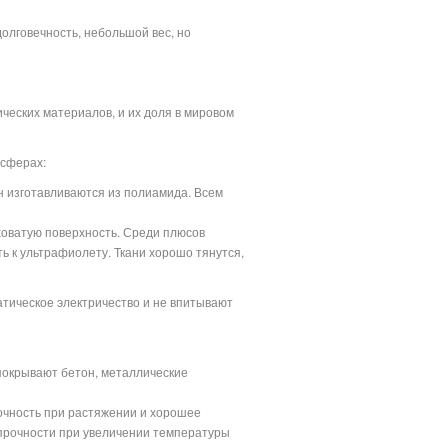
лговечность, небольшой вес, но
еских материалов, и их доля в мировом
 сферах:
н изготавливаются из полиамида. Всем
ховатую поверхность. Среди плюсов
ть к ультрафиолету. Ткани хорошо тянутся,
атическое электричество и не впитывают
 покрывают бетон, металлические
очность при растяжении и хорошее
прочности при увеличении температуры