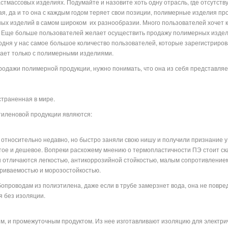
астмассовых изделиях. Подумайте и назовите хоть одну отрасль, где отсутств
я, да и то она с каждым годом теряет свои позиции, полимерные изделия пр
ых изделий в самом широком их разнообразии. Много пользователей хочет 
. Еще больше пользователей желает осуществить продажу полимерных изделий
одня у нас самое большое количество пользователей, которые зарегистриро
равлена и работает только с полимерными изделиям
одажи полимерной продукции, нужно понимать, что она из себя представляет,
страненная в мире.
иленовой продукции являются:
относительно недавно, но быстро заняли свою нишу и получили признание у
тое и дешевое. Вопреки расхожему мнению о термопластичности ПЭ стоит ска
ы отличаются легкостью, антикоррозийной стойкостью, малым сопротивление
ариваемостью и морозостойкостью.
проводам из полиэтилена, даже если в трубе замерзнет вода, она не повред
я без изоляции.
, и промежуточным продуктом. Из нее изготавливают изоляцию для электриче