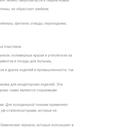
тичны, не обрастают грибком,
тейнеры, фитинги, отводы, переходники,
х пластиков.
анели, полимерные краски и утеплители на
ументов и посуды для больниц.
ов и других изделий в промышленности, так
аковка для кондитерских изделий. Эти
днако также являются сгораемыми
лки. Для холодильной техники применяют
 уф-стабилизаторами, которые не
 Химические чернила, которые используют в