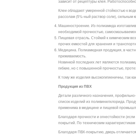
зависит от рецептуры клея. Работоспособнос
Клеи обладают умеренной стойкостью к вод
рассолам (5%-ный раствор соли), сильным к
Машиностроение. Из полиамида изготавлива
необходимой прочностью, самосмазываемос
Пищевая отрасль. Стойкий к химическим воз
прочих емкостей для хранения и транспорти
Медицина. Полиамидная продукция, в частн
приживаемость.
Новинкой последних лет являются полиамид
гибкие, но с повышенной прочностью, прот
К тому же изделия высокогигиеничны, так ка
Продукция из ПВХ
Детали различного назначения, профильно-п
список изделий из поливинилхлорида. Проду
применима в медицине и пищевой промышл
Благодаря прочности и огнестойкости (если
покрытий. По техническим характеристикам
Благодаря ПВХ-покрытию, дверь отличается