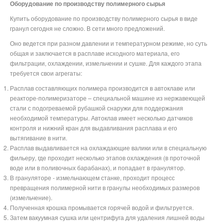
Оборудование по производству полимерного сырья
Купить оборудование по производству полимерного сырья в виде
гранул сегодня не сложно. В сети много предложений.
Оно ведется при разном давлении и температурном режиме, но суть
общая и заключается в расплаве исходного материала, его
фильтрации, охлаждении, измельчении и сушке. Для каждого этапа
требуется свои агрегаты:
Расплав составляющих полимера производится в автоклаве или
реакторе-полимеризаторе – специальной машине из нержавеющей
стали с подогреваемой рубашкой снаружи для поддержания
необходимой температуры. Автоклав имеет несколько датчиков
контроля и нижний кран для выдавливания расплава и его
вытягивание в нити.
Расплав выдавливается на охлаждающие валики или в специальную
фильеру, где проходит несколько этапов охлаждения (в проточной
воде или в поливочных барабанах), и попадает в гранулятор.
В грануляторе - измельчающем станке, проходит процесс
превращения полимерной нити в гранулы необходимых размеров
(измельчение).
Полученная крошка промывается горячей водой и фильтруется.
Затем вакуумная сушка или центрифуга для удаления лишней воды