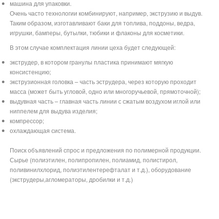
машина для упаковки.
Очень часто технологии комбинируют, например, экструзию и выдув.
Таким образом, изготавливают баки для топлива, поддоны, ведра,
игрушки, бамперы, бутылки, тюбики и флаконы для косметики.
В этом случае комплектация линии цеха будет следующей:
экструдер, в котором гранулы пластика принимают мягкую
консистенцию;
экструзионная головка – часть эструдера, через которую проходит
масса (может быть угловой, одно или многоручьевой, прямоточной);
выдувная часть – главная часть линии с сжатым воздухом иглой или
ниппелем для выдува изделия;
компрессор;
охлаждающая система.
Поиск объявлений спрос и предложения по полимерной продукции.
Сырье (полиэтилен, полипропилен, полиамид, полистирол,
поливинилхлорид, полиэтилентерефталат и т.д.), оборудование
(экструдеры,агломераторы, дробилки и т.д.)