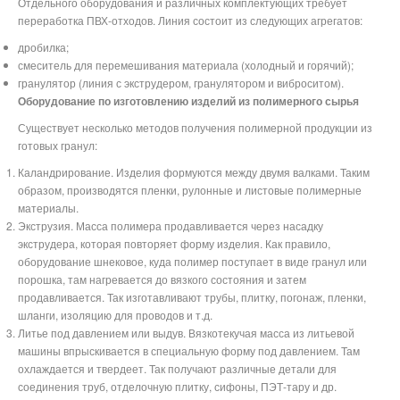
Отдельного оборудования и различных комплектующих требует
переработка ПВХ-отходов. Линия состоит из следующих агрегатов:
дробилка;
смеситель для перемешивания материала (холодный и горячий);
гранулятор (линия с экструдером, гранулятором и виброситом).
Оборудование по изготовлению изделий из полимерного сырья
Существует несколько методов получения полимерной продукции из
готовых гранул:
Каландрирование. Изделия формуются между двумя валками. Таким
образом, производятся пленки, рулонные и листовые полимерные
материалы.
Экструзия. Масса полимера продавливается через насадку
экструдера, которая повторяет форму изделия. Как правило,
оборудование шнековое, куда полимер поступает в виде гранул или
порошка, там нагревается до вязкого состояния и затем
продавливается. Так изготавливают трубы, плитку, погонаж, пленки,
шланги, изоляцию для проводов и т.д.
Литье под давлением или выдув. Вязкотекучая масса из литьевой
машины впрыскивается в специальную форму под давлением. Там
охлаждается и твердеет. Так получают различные детали для
соединения труб, отделочную плитку, сифоны, ПЭТ-тару и др.