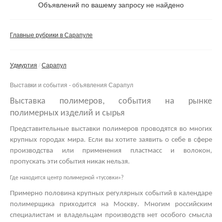
Не важно
Объявлений по вашему запросу не найдено
Валюта:
руб.
С фото
Главные рубрики в Сарапуле
Частные
Компании
Удмуртия
Сарапул
Не важно
Выставки и события - объявления Сарапул
Сбросить фильтр
Применить
Выставка полимеров, события на рынке
полимерных изделий и сырья
Представительные
выставки полимеров
проводятся во многих
крупных городах мира. Если вы хотите заявить о себе в сфере
производства или применения пластмасс и волокон,
пропускать эти события никак нельзя.
Где находится центр полимерной «тусовки»?
Примерно половина крупных регулярных событий в календаре
полимерщика приходится на Москву. Многим российским
специалистам и владельцам производств нет особого смысла