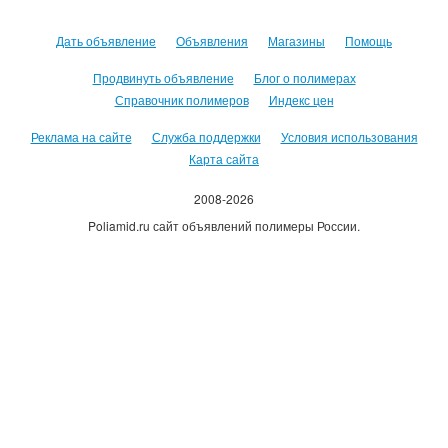
Дать объявление
Объявления
Магазины
Помощь
Продвинуть объявление
Блог о полимерах
Справочник полимеров
Индекс цен
Реклама на сайте
Служба поддержки
Условия использования
Карта сайта
2008-2026
Poliamid.ru сайт объявлений полимеры России.
Использование сайта, означает согласие с
Пользовательским
соглашением
.
Оплачивая услуги сайта, вы принимаете
оферту
.