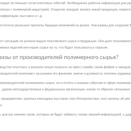
сходит не меньше сотни ключевых событий. Необходимая рабочая информация для рук
о связан с полимерной индустрией. Открытие заводов, выпуск новой продукции, марке
онференции, выставки и т.д.
статочно реальные прогнозы будущих изменений на рынке. Они важны для создания б
уют ситуацию по разным видам пластикового сырья и продукции. Они дают возможнос
вных изделий или марок сырья на то, что будет пользоваться спросом.
елизы от производителей полимерного сырья?
дству пластмасс и волокон лучше получать из пресс-службы самих фабрик и заводов, 
уководителей компании с указанием его фамилии, имени и должности, поэтому содерж
 производителей полимерного сырья, но и отчёты о важных событиях в сфере полимерн
 других негосударственных и федеральных организации, каким-то образом связанных 
предприятиях, крупных ежегодных выставок типа Интерпластики, пост-релизы об уже
х.
 для вас именно такие, которые не будут забивать голову лишней информацией, а да