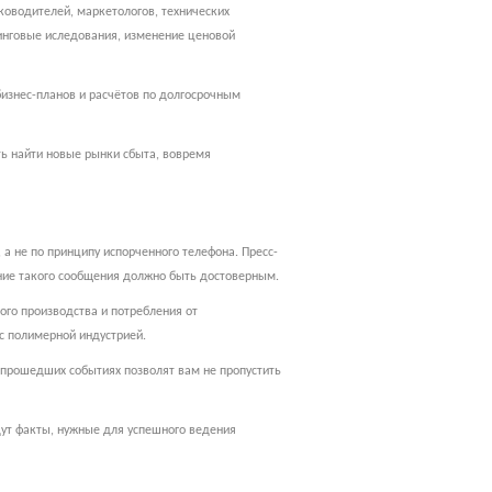
оводителей, маркетологов, технических
тинговые иследования, изменение ценовой
изнес-планов и расчётов по долгосрочным
ть найти новые рынки сбыта, вовремя
а не по принципу испорченного телефона. Пресс-
ание такого сообщения должно быть достоверным.
ого производства и потребления от
с полимерной индустрией.
 прошедших событиях позволят вам не пропустить
дут факты, нужные для успешного ведения