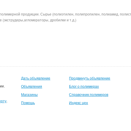
полимерной продукции. Сырье (полиэтилен, полипропилен, полиамид, полис
 (экструдеры,агломераторы, дробилки и т.д.)
Дать объявление
Продвинуть объявление
ии.
Объявления
Блог о полимерах
Магазины
Справочник полимеров
ерту
.
Помощь
Индекс цен