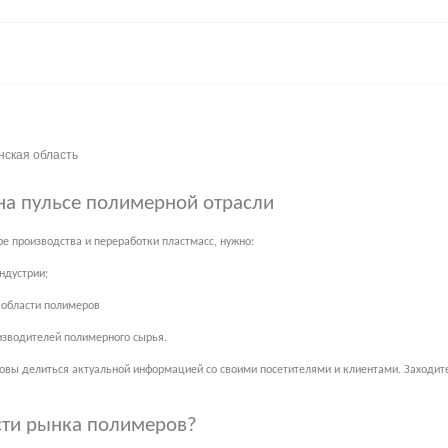
нская область
на пульсе полимерной отрасли
е производства и переработки пластмасс, нужно:
ндустрии;
в области полимеров
изводителей полимерного сырья.
товы делиться актуальной информацией со своими посетителями и клиентами. Заходите 
сти рынка полимеров?