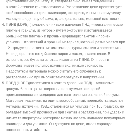
кристаллическую решетку, и, следовательно, имеет тенденцию к
высокой степени кристалличности. Разветвление цепи препятствует
этой способности к кристаллизации, что приводит к меньшему числу
молекул на единицу объема, и, следовательно, меньшей плотности.
ПЭНД (LDPE) (полиэтилен низкого давления ПНД) – кристаллические
плотные гранулы, из которых путем экструзии изготавливается
большинство плотных и прочных шуршащих пакетов и прочей
упаковки. Это жесткий и прочный материал, который размягчается при
121 градусе, но стоек к низким температурам, сжатию и растяжению.
Не подвергается воздействию жиров и масел, а также влаги. В
основном, все бутылки изготавливаются из ПЭНД. Он прост в
формовке, имеет полупрозрачный вид, низкую стоимость.
Недостатком материала можно считать его склонность к
растрескиванию при высоких температурах и напряжении.
ПЭВД (HDPE)(полиэтилен высокого давления ПВД) – глянцевые
гранулы белого цвета, широко используемые в пищевой
промышленности и медицине для изготовления различной посуды.
Материал пластичен, на ощупь воскообразный, переработка ведется
методом экструзии. ПЭВД становится мягким уже при 100 градусах, но
обладает высокой прочностью при сжатии и растяжении, при ударах и
низких температурах. Материал можно назвать наиболее популярным
полимером для упаковки. Он доступен по цене, имеет хорошую
прозрачность и гибкость.