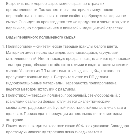
Встретить полимерное сырье можно в разных отраслях
промышленности. Так как некоторые материалы могут после
переработки восстанавливать свои свойства, образуется вторичное
сырье. Оно идет на производство тех же продуктов и элементов, что и
первичное, но с ограничением в пищевой и медицинской отраслях.
Виды первичного полимерного сырья
Полипропилен – синтетические твердые гранулы белого цвета.
Материал имеет несколько видов: вспенивающийся, каучуковый,
металлоценовый. Имеет высокую прозрачность, плавится при высоких
температурах, обладает стойкостью к химии и воде, а также маслам и
жирам. Упаковка из ПП может считаться «дышащей», так как она
пропускает водяные пары. В строительстве из ПП делают
гидроизоляционные материалы. Переработка полипропилена
ведется методом экструзии с раздувом.
Полистирол – твердый полимер, прозрачный, стеклообразный, с
гранулами овальной формы, отличается диэлектрическими
свойствами, радиоактивной устойчивостью, стойкостью к кислотам и
щелочам. Производство продукции из него выполняется методом
экструзии.
Полиэтилен находится в составе около 60% всех упаковок. Благодаря
простому химическому строению легко складывается в