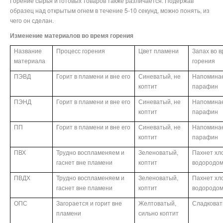
Горение сырья и готовых товаров также различается. Подержав
образец над открытым огнем в течение 5-10 секунд, можно понять, из
чего он сделан.
Изменение материалов во время горения
Название
Процесс горения
Цвет пламени
Запах во 
материала
горения
ПЭВД
Горит в пламени и вне его
Синеватый, не
Напомина
коптит
парафин
ПЭНД
Горит в пламени и вне его
Синеватый, не
Напомина
коптит
парафин
ПП
Горит в пламени и вне его
Синеватый, не
Напомина
коптит
парафин
ПВХ
Трудно воспламеняем и
Зеленоватый,
Пахнет хл
гаснет вне пламени
коптит
водородо
ПВДХ
Трудно воспламеняем и
Зеленоватый,
Пахнет хл
гаснет вне пламени
коптит
водородо
ОПС
Загорается и горит вне
Желтоватый,
Сладкова
пламени
сильно коптит