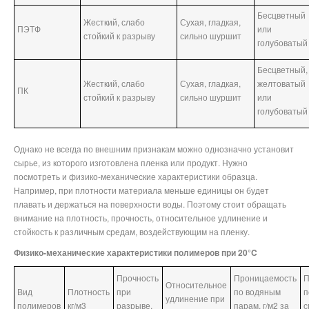
Бесцветный
Жесткий, слабо
Сухая, гладкая,
ПЭТФ
или
стойкий к разрыву
сильно шуршит
голубоватый
Бесцветный,
Жесткий, слабо
Сухая, гладкая,
желтоватый
ПК
стойкий к разрыву
сильно шуршит
или
голубоватый
Однако не всегда по внешним признакам можно однозначно установит
сырье, из которого изготовлена пленка или продукт. Нужно
посмотреть и физико-механические характеристики образца.
Например, при плотности материала меньше единицы он будет
плавать и держаться на поверхности воды. Поэтому стоит обращать
внимание на плотность, прочность, относительное удлинение и
стойкость к различным средам, воздействующим на пленку.
Физико-механические характеристики полимеров при 20°C
Прочность
Проницаемость
П
Относительное
Вид
Плотность
при
по водяным
п
удлинение при
полимеров
кг/м3
разрыве,
парам, г/м2 за
с