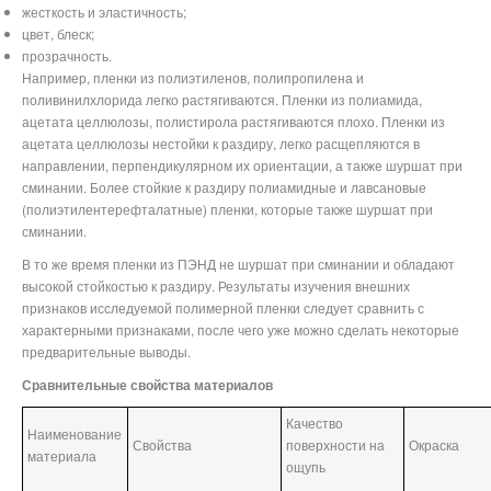
жесткость и эластичность;
цвет, блеск;
прозрачность.
Например, пленки из полиэтиленов, полипропилена и
поливинилхлорида легко растягиваются. Пленки из полиамида,
ацетата целлюлозы, полистирола растягиваются плохо. Пленки из
ацетата целлюлозы нестойки к раздиру, легко расщепляются в
направлении, перпендикулярном их ориентации, а также шуршат при
сминании. Более стойкие к раздиру полиамидные и лавсановые
(полиэтилентерефталатные) пленки, которые также шуршат при
сминании.
В то же время пленки из ПЭНД не шуршат при сминании и обладают
высокой стойкостью к раздиру. Результаты изучения внешних
признаков исследуемой полимерной пленки следует сравнить с
характерными признаками, после чего уже можно сделать некоторые
предварительные выводы.
Сравнительные свойства материалов
Качество
Наименование
Свойства
поверхности на
Окраска
материала
ощупь