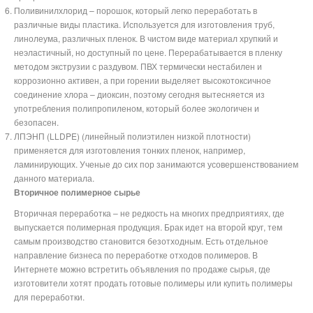
Поливинилхлорид – порошок, который легко переработать в
различные виды пластика. Используется для изготовления труб,
линолеума, различных пленок. В чистом виде материал хрупкий и
неэластичный, но доступный по цене. Перерабатывается в пленку
методом экструзии с раздувом. ПВХ термически нестабилен и
коррозионно активен, а при горении выделяет высокотоксичное
соединение хлора – диоксин, поэтому сегодня вытесняется из
употребления полипропиленом, который более экологичен и
безопасен.
ЛПЭНП (LLDPE) (линейный полиэтилен низкой плотности)
применяется для изготовления тонких пленок, например,
ламинирующих. Ученые до сих пор занимаются усовершенствованием
данного материала.
Вторичное полимерное сырье
Вторичная переработка – не редкость на многих предприятиях, где
выпускается полимерная продукция. Брак идет на второй круг, тем
самым производство становится безотходным. Есть отдельное
направление бизнеса по переработке отходов полимеров. В
Интернете можно встретить объявления по продаже сырья, где
изготовители хотят продать готовые полимеры или купить полимеры
для переработки.