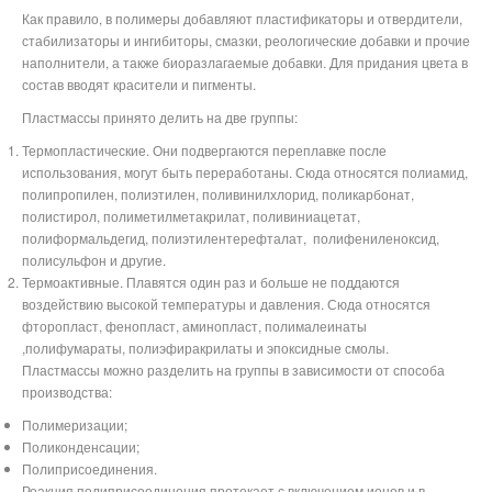
Как правило, в полимеры добавляют пластификаторы и отвердители,
стабилизаторы и ингибиторы, смазки, реологические добавки и прочие
наполнители, а также биоразлагаемые добавки. Для придания цвета в
состав вводят красители и пигменты.
Пластмассы принято делить на две группы:
Термопластические. Они подвергаются переплавке после
использования, могут быть переработаны. Сюда относятся полиамид,
полипропилен, полиэтилен, поливинилхлорид, поликарбонат,
полистирол, полиметилметакрилат, поливиниацетат,
полиформальдегид,
полиэтилентерефталат,
полифениленоксид,
полисульфон
и другие.
Термоактивные. Плавятся один раз и больше не поддаются
воздействию высокой температуры и давления. Сюда относятся
фторопласт, фенопласт, аминопласт,
полималеинаты
,полифумараты, полиэфиракрилаты и эпоксидные смолы
.
Пластмассы можно разделить на группы в зависимости от способа
производства:
Полимеризации;
Поликонденсации;
Полиприсоединения.
Реакция полиприсоединения протекает с включением ионов и в