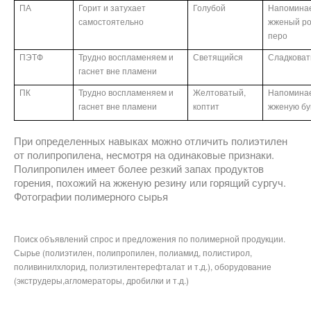
ПА
Горит и затухает
Голубой
Напомина
самостоятельно
жженый ро
перо
ПЭТФ
Трудно воспламеняем и
Светящийся
Сладкова
гаснет вне пламени
ПК
Трудно воспламеняем и
Желтоватый,
Напомина
гаснет вне пламени
коптит
жженую бу
При определенных навыках можно отличить полиэтилен
от полипропилена, несмотря на одинаковые признаки.
Полипропилен имеет более резкий запах продуктов
горения, похожий на жженую резину или горящий сургуч.
Фотографии полимерного сырья
Поиск объявлений спрос и предложения по полимерной продукции.
Сырье (полиэтилен, полипропилен, полиамид, полистирол,
поливинилхлорид, полиэтилентерефталат и т.д.), оборудование
(экструдеры,агломераторы, дробилки и т.д.)