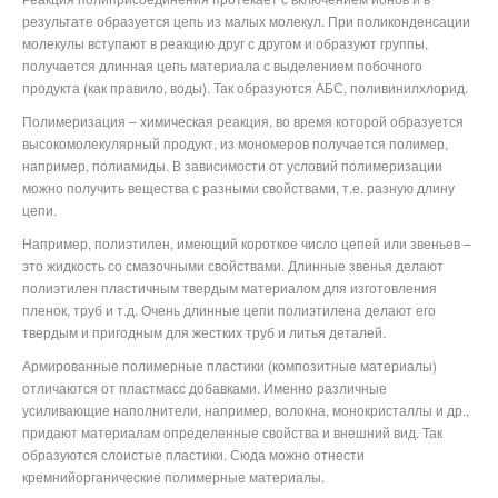
результате образуется цепь из малых молекул. При поликонденсации
молекулы вступают в реакцию друг с другом и образуют группы,
получается длинная цепь материала с выделением побочного
продукта (как правило, воды). Так образуются АБС, поливинилхлорид.
Полимеризация – химическая реакция, во время которой образуется
высокомолекулярный продукт, из мономеров получается полимер,
например, полиамиды. В зависимости от условий полимеризации
можно получить вещества с разными свойствами, т.е. разную длину
цепи.
Например, полиэтилен, имеющий короткое число цепей или звеньев –
это жидкость со смазочными свойствами. Длинные звенья делают
полиэтилен пластичным твердым материалом для изготовления
пленок, труб и т.д. Очень длинные цепи полиэтилена делают его
твердым и пригодным для жестких труб и литья деталей.
Армированные полимерные пластики (композитные материалы)
отличаются от пластмасс добавками. Именно различные
усиливающие наполнители, например, волокна, монокристаллы и др.,
придают материалам определенные свойства и внешний вид. Так
образуются слоистые пластики. Сюда можно отнести
кремнийорганические полимерные материалы.