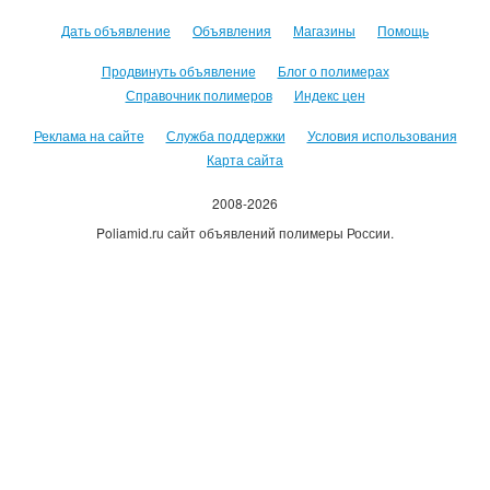
Дать объявление
Объявления
Магазины
Помощь
Продвинуть объявление
Блог о полимерах
Справочник полимеров
Индекс цен
Реклама на сайте
Служба поддержки
Условия использования
Карта сайта
2008-2026
Poliamid.ru сайт объявлений полимеры России.
Использование сайта, означает согласие с
Пользовательским
соглашением
.
Оплачивая услуги сайта, вы принимаете
оферту
.