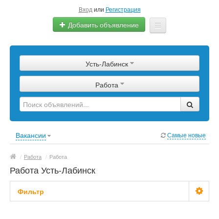
Вход
или
Регистрация
Добавить объявление
Главная
Усть-Лабинск
Сырье
Работа
Изделия
Оборудование
Услуги
Вакансии
Самые новые
Еще
/
Работа
/
Работа
Работа Усть-Лабинск
Фильтр
Зарплата