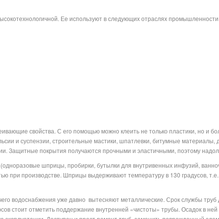
высокотехнологичной. Ее используют в следующих отраслях промышленности
ивающие свойства. С его помощью можно клеить не только пластики, но и б
ьсии и суспензии, строительные мастики, шпатлевки, битумные материалы, д
имии. Защитные покрытия получаются прочными и эластичными, поэтому надо
одноразовые шприцы, пробирки, бутылки для внутривенных инфузий, ванноч
тью при производстве. Шприцы выдерживают температуру в 130 градусов, т.е. 
чего водоснабжения уже давно
вытесняют металлические. Срок службы труб 
сов стоит отметить поддержание внутренней «чистоты» трубы. Осадок в ней не
а эксплуатации. Доступен и прост ремонт труб, заменить поврежденный элем