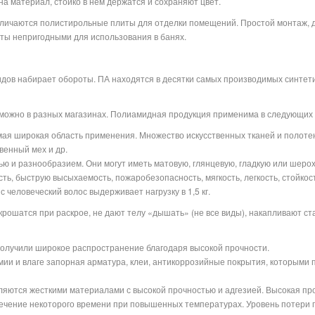
а материал, стойко в нем держатся и сохраняют цвет.
ичаются полистирольные плиты для отделки помещений. Простой монтаж, до
иты непригодными для использования в банях.
ов набирает обороты. ПА находятся в десятки самых производимых синтетич
 можно в разных магазинах. Полиамидная продукция применима в следующих
ая широкая область применения. Множество искусственных тканей и полоте
венный мех и др.
ю и разнообразием. Они могут иметь матовую, глянцевую, гладкую или шеро
ть, быструю высыхаемость, пожаробезопасность, мягкость, легкость, стойкос
 человеческий волос выдерживает нагрузку в 1,5 кг.
крошатся при раскрое, не дают телу «дышать» (не все виды), накапливают ст
получили широкое распространение благодаря высокой прочности.
мии и влаге запорная арматура, клеи, антикоррозийные покрытия, которыми
ляются жесткими материалами с высокой прочностью и адгезией. Высокая пр
ечение некоторого времени при повышенных температурах. Уровень потери 