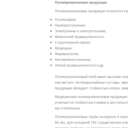
Полипропиленовая продукция
Полипропиленовая продукция относится к 
Полиграфии;
Приборостроении;
Электронике и электротехнике;
Мебельной промышленности;
Строительной сфере;
Медицине;
Фармакологии;
Автомобилестроении;
Легкой промышленности и др.
Полипропиленовый клей имеет высокие скле
или металл. Антикоррозийные составы, эмул
продукция обладает стойкостью к влаге, х
Медицинская полипропиленовая продукция (
отличается стойкостью к химии и доступнос
как стеклянные.
Полипропиленовые трубы холодного и горя
50 лет, для холодной 100. Среди прочих плю
диаметр стабилен на протяжении всего срок