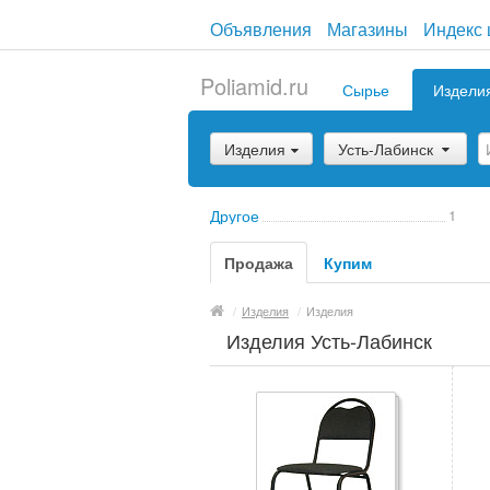
Объявления
Магазины
Индекс 
Poliamid.ru
Сырье
Издели
Изделия
Усть-Лабинск
Другое
1
Продажа
Купим
/
Изделия
/
Изделия
Изделия Усть-Лабинск