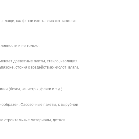
и, плащи, салфетки изготавливают также из
ленности и не только.
аменяет древесные плиты, стекло, изоляция
зоне, стойка к воздействию кислот, влаги,
ии (бочки, канистры, фляги и т.д.).
знообразен. Фасовочные пакеты, с вырубной
ые строительные материалы, детали