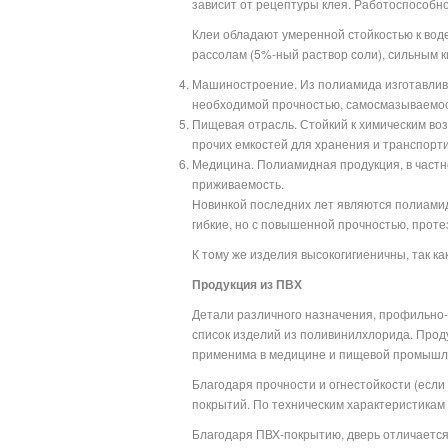
зависит от рецептуры клея. Работоспособнос
Клеи обладают умеренной стойкостью к вод
рассолам (5%-ный раствор соли), сильным к
Машиностроение. Из полиамида изготавлива
необходимой прочностью, самосмазываемос
Пищевая отрасль. Стойкий к химическим воз
прочих емкостей для хранения и транспорти
Медицина. Полиамидная продукция, в частн
приживаемость.
Новинкой последних лет являются полиамид
гибкие, но с повышенной прочностью, прот
К тому же изделия высокогигиеничны, так ка
Продукция из ПВХ
Детали различного назначения, профильно-п
список изделий из поливинилхлорида. Проду
применима в медицине и пищевой промышл
Благодаря прочности и огнестойкости (если
покрытий. По техническим характеристикам
Благодаря ПВХ-покрытию, дверь отличается