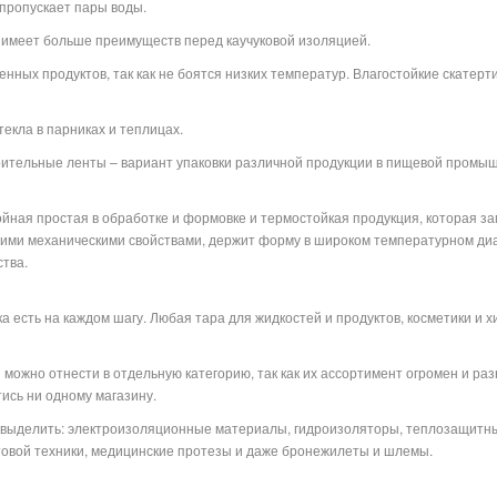
 пропускает пары воды.
 имеет больше преимуществ перед каучуковой изоляцией.
нных продуктов, так как не боятся низких температур. Влагостойкие скатерт
екла в парниках и теплицах.
оительные ленты – вариант упаковки различной продукции в пищевой промыш
лойная простая в обработке и формовке и термостойкая продукция, которая з
ими механическими свойствами, держит форму в широком температурном диапа
тва.
 есть на каждом шагу. Любая тара для жидкостей и продуктов, косметики и хим
можно отнести в отдельную категорию, так как их ассортимент огромен и ра
тись ни одному магазину.
о выделить: электроизоляционные материалы, гидроизоляторы, теплозащитн
ытовой техники, медицинские протезы и даже бронежилеты и шлемы.