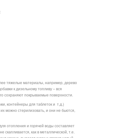
:
олее тяжелые материалы, например, дерево
обавки к дизельному топливу – вся
лго сохраняют покрываемые поверхности.
ки, контейнеры для таблеток и
т.д.)
их можно стерилизовать, и они не бьются,
для отопления и горячей воды составляет
 скапливается, как в металлической, т.е.
ент можно, вырезав кусок и сварив новый.