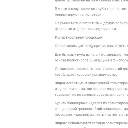
В части эксплуатации пп трубы хороши тем,
минимизируют теплопотери.
На рынке можно встретить и
другую полипро
фасонные изделия, ограждения и т.д.
Полистирольная продукция
Полистирольную продукцию можно встретить
Для бытовых нужд из него изготавливают ко
основе полистирола. В медицине его испол
Он заменяет стекло в качестве покрытий дл
как обладает хорошей прозрачностью.
Широк ассортимент упаковочной полистироль
изделия имеют низкое влагопоглощение, вы
товарами, но не самовозгораемыми, горят то
Купить полимерные изделия из полистирола
специальный креоностойкий полистирол, д
позволяют изделиям желтеть и мутнеть от 
Широко используются сегодня полистирольн