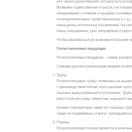
нет такого разнообразия, которое есть в пл
Возможно единственная отрасль это пищева
предложения о покупке и продаже полимерн
полипропиленовые, полистирольные и т.д.)
наша доска бесплатных объявлений. На сег
очень специфична, узко нап
Чтобы разобраться во всем многообразии пр
Полиэтиленовая продукция
Полиэтиленовая продукция – самая распро
Самыми распространенными видами полиэт
Трубы.
Полиэтиленовые трубы появились на рынке 
с производством пленки, изготовление прос
горячего водоснабжения и отопления. Труб
простотой монтажа, гибкостью, хорошей св
Низкие температуры также не страшны трубо
также не подвержены, и могут закладыватьс
Пленка.
Полиэтиленовая пленка является и конечным