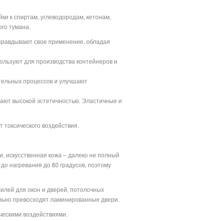
и к спиртам, углеводородам, кетонам,
ого тумана.
оправдывают свое применение, обладая
пользуют для производства контейнеров и
ительных процессов и улучшают
ают высокой эстетичностью. Эластичные и
т токсического воздействия.
и, искусственная кожа – далеко не полный
до нагревания до 80 градусов, поэтому
филей для окон и дверей, потолочных
льно превосходят ламинированные двери.
ческими воздействиями.