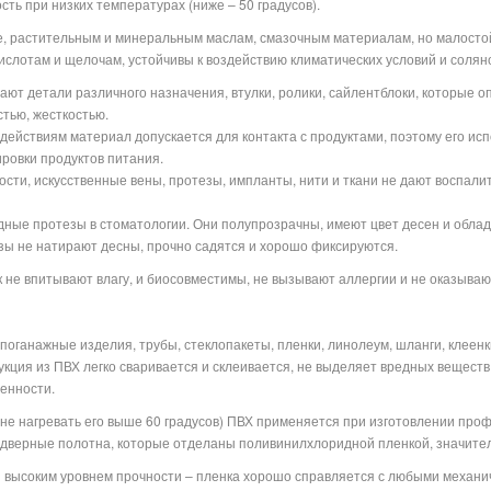
ть при низких температурах (ниже – 50 градусов).
е, растительным и минеральным маслам, смазочным материалам, но малостойк
ислотам и щелочам, устойчивы к воздействию климатических условий и солян
ют детали различного назначения, втулки, ролики, сайлентблоки, которые 
тью, жесткостью.
действиям материал допускается для контакта с продуктами, поэтому его ис
ровки продуктов питания.
ости, искусственные вены, протезы, импланты, нити и ткани не дают воспал
ные протезы в стоматологии. Они полупрозрачны, имеют цвет десен и облад
езы не натирают десны, прочно садятся и хорошо фиксируются.
к не впитывают влагу, и биосовместимы, не вызывают аллергии и не оказываю
оганажные изделия, трубы, стеклопакеты, пленки, линолеум, шланги, клеенк
кция из ПВХ легко сваривается и склеивается, не выделяет вредных веществ 
енности.
 не нагревать его выше 60 градусов) ПВХ применяется при изготовлении про
 дверные полотна, которые отделаны поливинилхлоридной пленкой, значите
 высоким уровнем прочности – пленка хорошо справляется с любыми механи