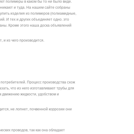
уют полимеры в каком бы то ни было виде.
оникают и туда. На нашем сайте собраны
купить изделия из полимеров (полиамидные,
. И тех и других объединяет одно. это
ваны. Кроме этого наша доска объявлений
и.
 и из чего производится.
 потребителей. Процесс производства схож
зать, что из него изготавливают трубы для
м движению жидкости, удобством и
ится, не лопнет, почвенной коррозии они
ских проводов, так как она обладает