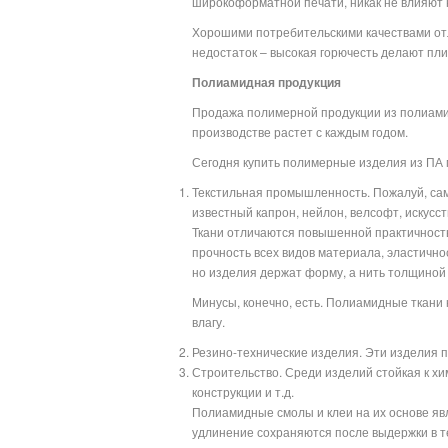
широкоформатной печати, никак не влияют н
Хорошими потребительскими качествами отл
недостаток – высокая горючесть делают пл
Полиамидная продукция
Продажа полимерной продукции из полиамид
производстве растет с каждым годом.
Сегодня купить полимерные изделия из ПА
Текстильная промышленность. Пожалуй, сам
известный капрон, нейлон, велсофт, искусст
Ткани отличаются повышенной практичность
прочность всех видов материала, эластичнос
но изделия держат форму, а нить толщиной с
Минусы, конечно, есть. Полиамидные ткани 
влагу.
Резино-технические изделия. Эти изделия 
Строительство. Среди изделий стойкая к хи
конструкции и т.д.
Полиамидные смолы и клеи на их основе яв
удлинение сохраняются после выдержки в т