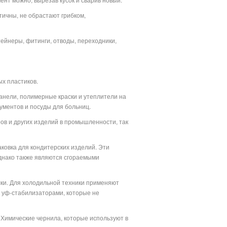
тичны, не обрастают грибком,
тейнеры, фитинги, отводы, переходники,
х пластиков.
анели, полимерные краски и утеплители на
ументов и посуды для больниц.
ов и других изделий в промышленности, так
аковка для кондитерских изделий. Эти
днако также являются сгораемыми
лки. Для холодильной техники применяют
 уф-стабилизаторами, которые не
 Химические чернила, которые используют в