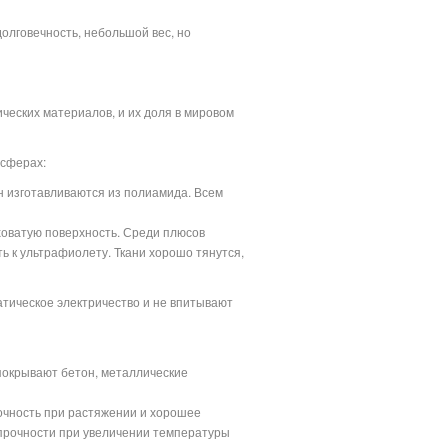
лговечность, небольшой вес, но
еских материалов, и их доля в мировом
 сферах:
н изготавливаются из полиамида. Всем
ховатую поверхность. Среди плюсов
ть к ультрафиолету. Ткани хорошо тянутся,
атическое электричество и не впитывают
 покрывают бетон, металлические
очность при растяжении и хорошее
прочности при увеличении температуры