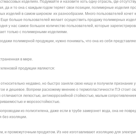
астмассовых изделиях. Подумайте и назовите хоть одну отрасль, где отсутств
я, да и то она с каждым годом теряет свои позиции, полимерные изделия пр
ых изделий в самом широком их разнообразии. Много пользователей хочет 
. Еще больше пользователей желает осуществить продажу полимерных изделий
одня у нас самое большое количество пользователей, которые зарегистриро
равлена и работает только с полимерными изделиям
одажи полимерной продукции, нужно понимать, что она из себя представляет,
страненная в мире.
иленовой продукции являются:
относительно недавно, но быстро заняли свою нишу и получили признание у
тое и дешевое. Вопреки расхожему мнению о термопластичности ПЭ стоит ска
ы отличаются легкостью, антикоррозийной стойкостью, малым сопротивление
ариваемостью и морозостойкостью.
проводам из полиэтилена, даже если в трубе замерзнет вода, она не повред
я без изоляции.
, и промежуточным продуктом. Из нее изготавливают изоляцию для электриче