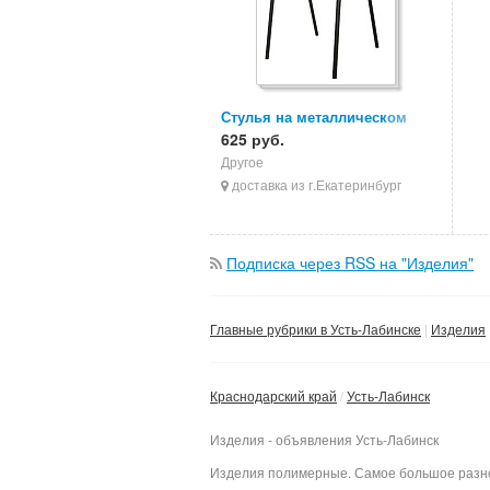
Стулья на металлическом
каркасе, стулья ИЗО, стулья
625 руб.
для персонала
Другое
доставка из г.Екатеринбург
Подписка через RSS на "Изделия"
Главные рубрики в Усть-Лабинске
Изделия
Краснодарский край
Усть-Лабинск
Изделия - объявления Усть-Лабинск
Изделия полимерные. Самое большое разноо