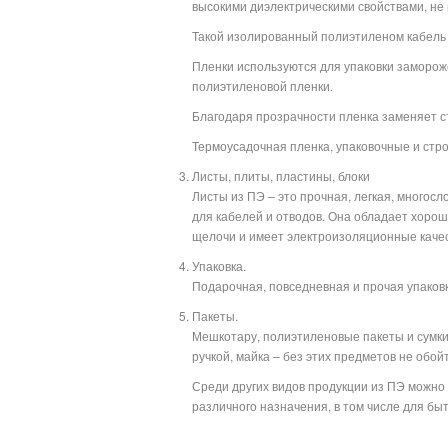
высокими диэлектрическими свойствами, не
Такой изолированный полиэтиленом кабель
Пленки используются для упаковки замороже
полиэтиленовой пленки.
Благодаря прозрачности пленка заменяет ст
Термоусадочная пленка, упаковочные и стр
Листы, плиты, пластины, блоки
Листы из ПЭ – это прочная, легкая, многос
для кабелей и отводов. Она обладает хорош
щелочи и имеет электроизоляционные качес
Упаковка.
Подарочная, повседневная и прочая упаковка
Пакеты.
Мешкотару, полиэтиленовые пакеты и сумки 
ручкой, майка – без этих предметов не обой
Среди других видов продукции из ПЭ можн
различного назначения, в том числе для б