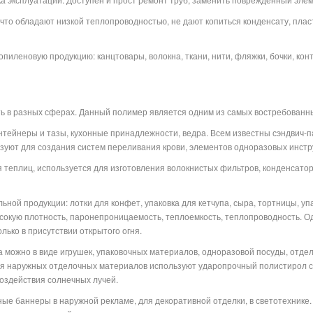
 что обладают низкой теплопроводностью, не дают копиться конденсату, плас
пиленовую продукцию: канцтовары, волокна, ткани, нити, фляжки, бочки, кон
 в разных сферах. Данный полимер является одним из самых востребованны
нтейнеры и тазы, кухонные принадлежности, ведра. Всем известны сэндвич-п
ьзуют для создания систем переливания крови, элементов одноразовых инстр
я теплиц, используется для изготовления волокнистых фильтров, конденсатор
ной продукции: лотки для конфет, упаковка для кетчупа, сыра, тортницы, уп
сокую плотность, паронепроницаемость, теплоемкость, теплопроводность. О
лько в присутствии открытого огня.
 можно в виде игрушек, упаковочных материалов, одноразовой посуды, отде
ля наружных отделочных материалов используют ударопрочный полистирол с
воздействия солнечных лучей.
ые баннеры в наружной рекламе, для декоративной отделки, в светотехнике.