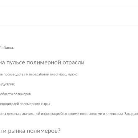
-Лабинск
на пульсе полимерной отрасли
е производства и переработки пластмасс, нужно:
ндустрии;
в области полимеров
изводителей полимерного сырья.
товы делиться актуальной информацией со своими посетителями и клиентами. Заходите 
сти рынка полимеров?