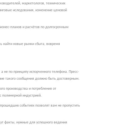
оводителей, маркетологов, технических
тинговые иследования, изменение ценовой
изнес-планов и расчётов по долгосрочным
ть найти новые рынки сбыта, вовремя
а не по принципу испорченного телефона. Пресс-
ание такого сообщения должно быть достоверным.
ого производства и потребления от
с полимерной индустрией.
 прошедших событиях позволят вам не пропустить
дут факты, нужные для успешного ведения