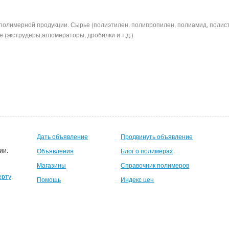
полимерной продукции. Сырье (полиэтилен, полипропилен, полиамид, полис
 (экструдеры,агломераторы, дробилки и т.д.)
Дать объявление
Продвинуть объявление
ии.
Объявления
Блог о полимерах
Магазины
Справочник полимеров
ерту
.
Помощь
Индекс цен