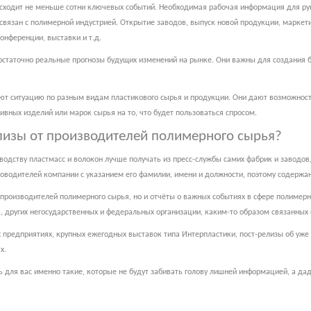
сходит не меньше сотни ключевых событий. Необходимая рабочая информация для рук
о связан с полимерной индустрией. Открытие заводов, выпуск новой продукции, марке
онференции, выставки и т.д.
статочно реальные прогнозы будущих изменений на рынке. Они важны для создания б
уют ситуацию по разным видам пластикового сырья и продукции. Они дают возможнос
вных изделий или марок сырья на то, что будет пользоваться спросом.
елизы от производителей полимерного сырья?
дству пластмасс и волокон лучше получать из пресс-службы самих фабрик и заводов, 
уководителей компании с указанием его фамилии, имени и должности, поэтому содерж
 производителей полимерного сырья, но и отчёты о важных событиях в сфере полимерн
 других негосударственных и федеральных организации, каким-то образом связанных 
предприятиях, крупных ежегодных выставок типа Интерпластики, пост-релизы об уже
х.
 для вас именно такие, которые не будут забивать голову лишней информацией, а да