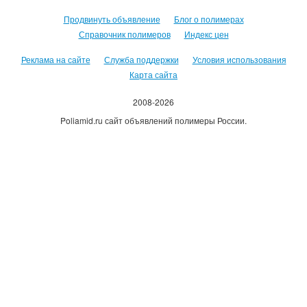
Продвинуть объявление
Блог о полимерах
Справочник полимеров
Индекс цен
Реклама на сайте
Служба поддержки
Условия использования
Карта сайта
2008-2026
Poliamid.ru сайт объявлений полимеры России.
Использование сайта, означает согласие с
Пользовательским
соглашением
.
Оплачивая услуги сайта, вы принимаете
оферту
.