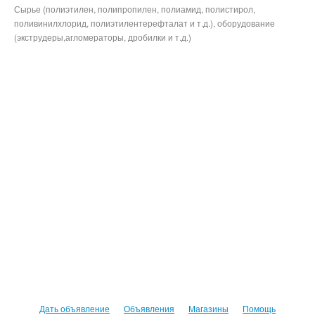
Сырье (полиэтилен, полипропилен, полиамид, полистирол,
поливинилхлорид, полиэтилентерефталат и т.д.), оборудование
(экструдеры,агломераторы, дробилки и т.д.)
Дать объявление
Объявления
Магазины
Помощь