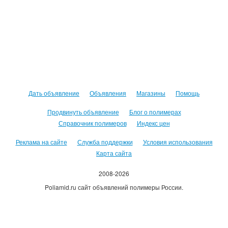
Дать объявление
Объявления
Магазины
Помощь
Продвинуть объявление
Блог о полимерах
Справочник полимеров
Индекс цен
Реклама на сайте
Служба поддержки
Условия использования
Карта сайта
2008-2026
Poliamid.ru сайт объявлений полимеры России.
Использование сайта, означает согласие с
Пользовательским
соглашением
.
Оплачивая услуги сайта, вы принимаете
оферту
.