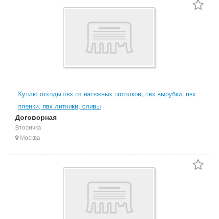
Куплю отходы пвх от натяжных потолков, пвх вырубки, пвх
пленки, пвх литники, сливы
Договорная
Вторичка
Москва