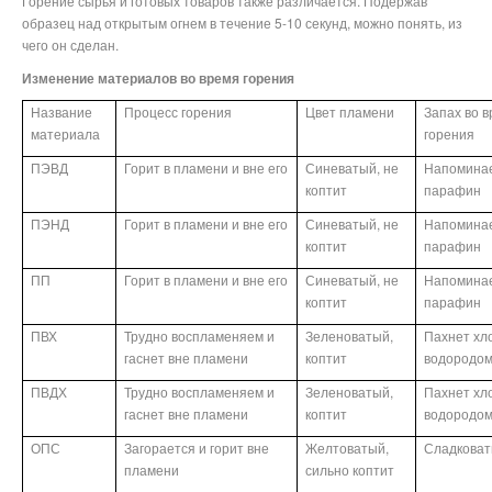
Горение сырья и готовых товаров также различается. Подержав
образец над открытым огнем в течение 5-10 секунд, можно понять, из
чего он сделан.
Изменение материалов во время горения
Название
Процесс горения
Цвет пламени
Запах во 
материала
горения
ПЭВД
Горит в пламени и вне его
Синеватый, не
Напомина
коптит
парафин
ПЭНД
Горит в пламени и вне его
Синеватый, не
Напомина
коптит
парафин
ПП
Горит в пламени и вне его
Синеватый, не
Напомина
коптит
парафин
ПВХ
Трудно воспламеняем и
Зеленоватый,
Пахнет хл
гаснет вне пламени
коптит
водородо
ПВДХ
Трудно воспламеняем и
Зеленоватый,
Пахнет хл
гаснет вне пламени
коптит
водородо
ОПС
Загорается и горит вне
Желтоватый,
Сладкова
пламени
сильно коптит