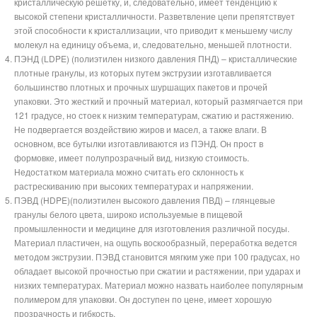
кристаллическую решетку, и, следовательно, имеет тенденцию к
высокой степени кристалличности. Разветвление цепи препятствует
этой способности к кристаллизации, что приводит к меньшему числу
молекул на единицу объема, и, следовательно, меньшей плотности.
ПЭНД (LDPE) (полиэтилен низкого давления ПНД) – кристаллические
плотные гранулы, из которых путем экструзии изготавливается
большинство плотных и прочных шуршащих пакетов и прочей
упаковки. Это жесткий и прочный материал, который размягчается при
121 градусе, но стоек к низким температурам, сжатию и растяжению.
Не подвергается воздействию жиров и масел, а также влаги. В
основном, все бутылки изготавливаются из ПЭНД. Он прост в
формовке, имеет полупрозрачный вид, низкую стоимость.
Недостатком материала можно считать его склонность к
растрескиванию при высоких температурах и напряжении.
ПЭВД (HDPE)(полиэтилен высокого давления ПВД) – глянцевые
гранулы белого цвета, широко используемые в пищевой
промышленности и медицине для изготовления различной посуды.
Материал пластичен, на ощупь воскообразный, переработка ведется
методом экструзии. ПЭВД становится мягким уже при 100 градусах, но
обладает высокой прочностью при сжатии и растяжении, при ударах и
низких температурах. Материал можно назвать наиболее популярным
полимером для упаковки. Он доступен по цене, имеет хорошую
прозрачность и гибкость.