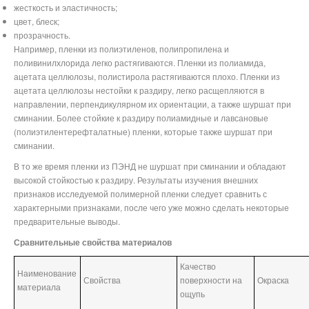
жесткость и эластичность;
цвет, блеск;
прозрачность.
Например, пленки из полиэтиленов, полипропилена и
поливинилхлорида легко растягиваются. Пленки из полиамида,
ацетата целлюлозы, полистирола растягиваются плохо. Пленки из
ацетата целлюлозы нестойки к раздиру, легко расщепляются в
направлении, перпендикулярном их ориентации, а также шуршат при
сминании. Более стойкие к раздиру полиамидные и лавсановые
(полиэтилентерефталатные) пленки, которые также шуршат при
сминании.
В то же время пленки из ПЭНД не шуршат при сминании и обладают
высокой стойкостью к раздиру. Результаты изучения внешних
признаков исследуемой полимерной пленки следует сравнить с
характерными признаками, после чего уже можно сделать некоторые
предварительные выводы.
Сравнительные свойства материалов
Качество
Наименование
Свойства
поверхности на
Окраска
материала
ощупь