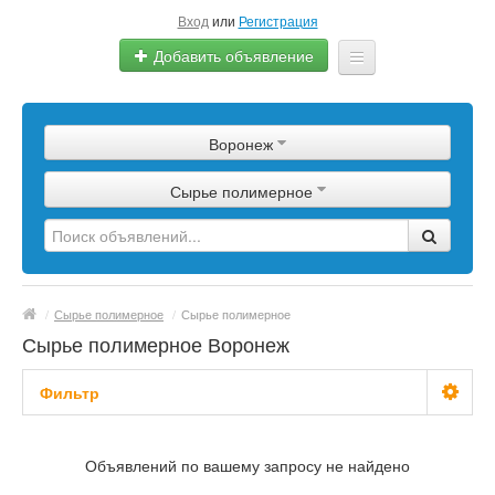
Вход
или
Регистрация
Добавить объявление
Главная
Воронеж
Сырье
Сырье полимерное
Изделия
Оборудование
Услуги
/
Сырье полимерное
/
Сырье полимерное
Еще
Сырье полимерное Воронеж
Фильтр
С фото
Объявлений по вашему запросу не найдено