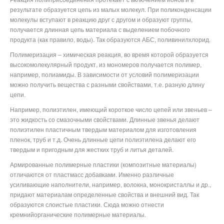
результате образуется цепь из малых молекул. При поликонденсации
молекулы вступают в реакцию друг с другом и образуют группы,
получается длинная цепь материала с выделением побочного
продукта (как правило, воды). Так образуются АБС, поливинилхлорид.
Полимеризация – химическая реакция, во время которой образуется
высокомолекулярный продукт, из мономеров получается полимер,
например, полиамиды. В зависимости от условий полимеризации
можно получить вещества с разными свойствами, т.е. разную длину
цепи.
Например, полиэтилен, имеющий короткое число цепей или звеньев –
это жидкость со смазочными свойствами. Длинные звенья делают
полиэтилен пластичным твердым материалом для изготовления
пленок, труб и т.д. Очень длинные цепи полиэтилена делают его
твердым и пригодным для жестких труб и литья деталей.
Армированные полимерные пластики (композитные материалы)
отличаются от пластмасс добавками. Именно различные
усиливающие наполнители, например, волокна, монокристаллы и др.,
придают материалам определенные свойства и внешний вид. Так
образуются слоистые пластики. Сюда можно отнести
кремнийорганические полимерные материалы.