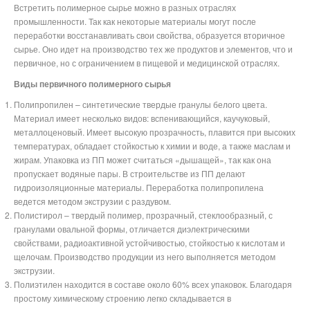
Встретить полимерное сырье можно в разных отраслях
промышленности. Так как некоторые материалы могут после
переработки восстанавливать свои свойства, образуется вторичное
сырье. Оно идет на производство тех же продуктов и элементов, что и
первичное, но с ограничением в пищевой и медицинской отраслях.
Виды первичного полимерного сырья
Полипропилен – синтетические твердые гранулы белого цвета.
Материал имеет несколько видов: вспенивающийся, каучуковый,
металлоценовый. Имеет высокую прозрачность, плавится при высоких
температурах, обладает стойкостью к химии и воде, а также маслам и
жирам. Упаковка из ПП может считаться «дышащей», так как она
пропускает водяные пары. В строительстве из ПП делают
гидроизоляционные материалы. Переработка полипропилена
ведется методом экструзии с раздувом.
Полистирол – твердый полимер, прозрачный, стеклообразный, с
гранулами овальной формы, отличается диэлектрическими
свойствами, радиоактивной устойчивостью, стойкостью к кислотам и
щелочам. Производство продукции из него выполняется методом
экструзии.
Полиэтилен находится в составе около 60% всех упаковок. Благодаря
простому химическому строению легко складывается в