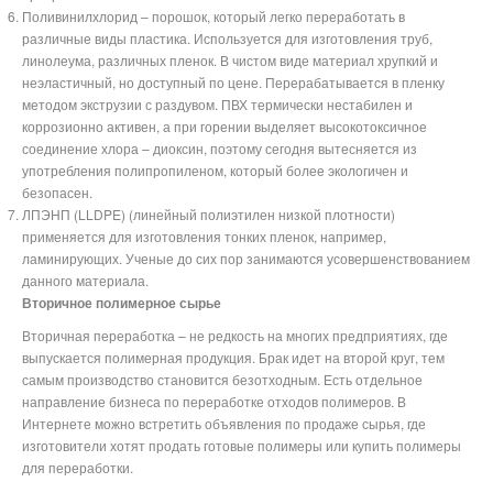
Поливинилхлорид – порошок, который легко переработать в
различные виды пластика. Используется для изготовления труб,
линолеума, различных пленок. В чистом виде материал хрупкий и
неэластичный, но доступный по цене. Перерабатывается в пленку
методом экструзии с раздувом. ПВХ термически нестабилен и
коррозионно активен, а при горении выделяет высокотоксичное
соединение хлора – диоксин, поэтому сегодня вытесняется из
употребления полипропиленом, который более экологичен и
безопасен.
ЛПЭНП (LLDPE) (линейный полиэтилен низкой плотности)
применяется для изготовления тонких пленок, например,
ламинирующих. Ученые до сих пор занимаются усовершенствованием
данного материала.
Вторичное полимерное сырье
Вторичная переработка – не редкость на многих предприятиях, где
выпускается полимерная продукция. Брак идет на второй круг, тем
самым производство становится безотходным. Есть отдельное
направление бизнеса по переработке отходов полимеров. В
Интернете можно встретить объявления по продаже сырья, где
изготовители хотят продать готовые полимеры или купить полимеры
для переработки.