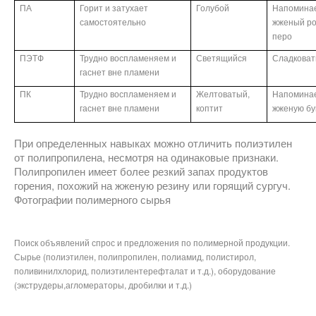
ПА
Горит и затухает
Голубой
Напомина
самостоятельно
жженый ро
перо
ПЭТФ
Трудно воспламеняем и
Светящийся
Сладкова
гаснет вне пламени
ПК
Трудно воспламеняем и
Желтоватый,
Напомина
гаснет вне пламени
коптит
жженую бу
При определенных навыках можно отличить полиэтилен
от полипропилена, несмотря на одинаковые признаки.
Полипропилен имеет более резкий запах продуктов
горения, похожий на жженую резину или горящий сургуч.
Фотографии полимерного сырья
Поиск объявлений спрос и предложения по полимерной продукции.
Сырье (полиэтилен, полипропилен, полиамид, полистирол,
поливинилхлорид, полиэтилентерефталат и т.д.), оборудование
(экструдеры,агломераторы, дробилки и т.д.)