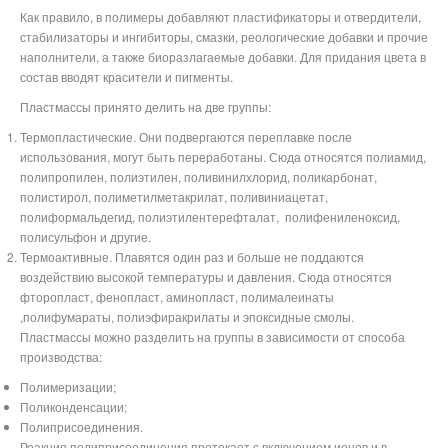
Как правило, в полимеры добавляют пластификаторы и отвердители,
стабилизаторы и ингибиторы, смазки, реологические добавки и прочие
наполнители, а также биоразлагаемые добавки. Для придания цвета в
состав вводят красители и пигменты.
Пластмассы принято делить на две группы:
Термопластические. Они подвергаются переплавке после
использования, могут быть переработаны. Сюда относятся полиамид,
полипропилен, полиэтилен, поливинилхлорид, поликарбонат,
полистирол, полиметилметакрилат, поливиниацетат,
полиформальдегид,
полиэтилентерефталат,
полифениленоксид,
полисульфон
и другие.
Термоактивные. Плавятся один раз и больше не поддаются
воздействию высокой температуры и давления. Сюда относятся
фторопласт, фенопласт, аминопласт,
полималеинаты
,полифумараты, полиэфиракрилаты и эпоксидные смолы
.
Пластмассы можно разделить на группы в зависимости от способа
производства:
Полимеризации;
Поликонденсации;
Полиприсоединения.
Реакция полиприсоединения протекает с включением ионов и в