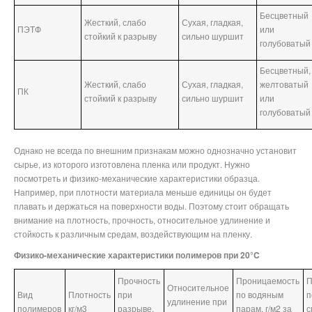
Бесцветный
Жесткий, слабо
Сухая, гладкая,
ПЭТФ
или
стойкий к разрыву
сильно шуршит
голубоватый
Бесцветный,
Жесткий, слабо
Сухая, гладкая,
желтоватый
ПК
стойкий к разрыву
сильно шуршит
или
голубоватый
Однако не всегда по внешним признакам можно однозначно установит
сырье, из которого изготовлена пленка или продукт. Нужно
посмотреть и физико-механические характеристики образца.
Например, при плотности материала меньше единицы он будет
плавать и держаться на поверхности воды. Поэтому стоит обращать
внимание на плотность, прочность, относительное удлинение и
стойкость к различным средам, воздействующим на пленку.
Физико-механические характеристики полимеров при 20°C
Прочность
Проницаемость
П
Относительное
Вид
Плотность
при
по водяным
п
удлинение при
полимеров
кг/м3
разрыве,
парам, г/м2 за
с