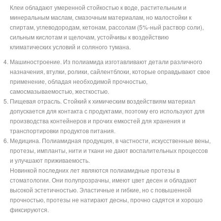
Клеи обладают умеренной стойкостью к воде, растительным и
минеральным маслам, смазочным материалам, но малостойки к
спиртам, углеводородам, кетонам, рассолам (5%-ный раствор соли),
сильным кислотам и щелочам, устойчивы к воздействию
климатических условий и соляного тумана.
Машиностроение. Из полиамида изготавливают детали различного
назначения, втулки, ролики, сайлентблоки, которые оправдывают свое
применение, обладая необходимой прочностью,
самосмазываемостью, жесткостью.
Пищевая отрасль. Стойкий к химическим воздействиям материал
допускается для контакта с продуктами, поэтому его используют для
производства контейнеров и прочих емкостей для хранения и
транспортировки продуктов питания.
Медицина. Полиамидная продукция, в частности, искусственные вены,
протезы, импланты, нити и ткани не дают воспалительных процессов
и улучшают приживаемость.
Новинкой последних лет являются полиамидные протезы в
стоматологии. Они полупрозрачны, имеют цвет десен и обладают
высокой эстетичностью. Эластичные и гибкие, но с повышенной
прочностью, протезы не натирают десны, прочно садятся и хорошо
фиксируются.