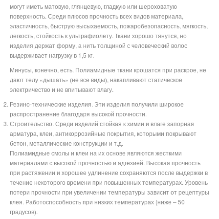
могут иметь матовую, глянцевую, гладкую или шероховатую
поверхность. Среди плюсов прочность всех видов материала,
эластичность, быструю высыхаемость, пожаробезопасность, мягкость,
легкость, стойкость к ультрафиолету. Ткани хорошо тянутся, но
изделия держат форму, а нить толщиной с человеческий волос
выдерживает нагрузку в 1,5 кг.
Минусы, конечно, есть. Полиамидные ткани крошатся при раскрое, не
дают телу «дышать» (не все виды), накапливают статическое
электричество и не впитывают влагу.
Резино-технические изделия. Эти изделия получили широкое
распространение благодаря высокой прочности.
Строительство. Среди изделий стойкая к химии и влаге запорная
арматура, клеи, антикоррозийные покрытия, которыми покрывают
бетон, металлические конструкции и т.д.
Полиамидные смолы и клеи на их основе являются жесткими
материалами с высокой прочностью и адгезией. Высокая прочность
при растяжении и хорошее удлинение сохраняются после выдержки в
течение некоторого времени при повышенных температурах. Уровень
потери прочности при увеличении температуры зависит от рецептуры
клея. Работоспособность при низких температурах (ниже – 50
градусов).