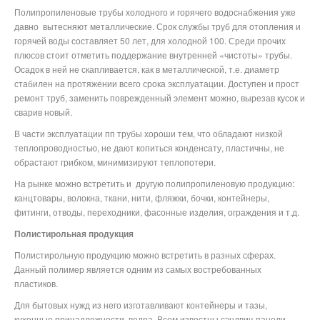
Полипропиленовые трубы холодного и горячего водоснабжения уже
давно
вытесняют металлические. Срок службы труб для отопления и
горячей воды составляет 50 лет, для холодной 100. Среди прочих
плюсов стоит отметить поддержание внутренней «чистоты» трубы.
Осадок в ней не скапливается, как в металлической, т.е. диаметр
стабилен на протяжении всего срока эксплуатации. Доступен и прост
ремонт труб, заменить поврежденный элемент можно, вырезав кусок и
сварив новый.
В части эксплуатации пп трубы хороши тем, что обладают низкой
теплопроводностью, не дают копиться конденсату, пластичны, не
обрастают грибком, минимизируют теплопотери.
На рынке можно встретить и
другую полипропиленовую продукцию:
канцтовары, волокна, ткани, нити, фляжки, бочки, контейнеры,
фитинги, отводы, переходники, фасонные изделия, ограждения и т.д.
Полистирольная продукция
Полистирольную продукцию можно встретить в разных сферах.
Данный полимер является одним из самых востребованных
пластиков.
Для бытовых нужд из него изготавливают контейнеры и тазы,
кухонные принадлежности, ведра. Всем известны сэндвич-панели,