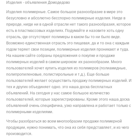
Изделия - объявления Домодедово
Изделия полимерные. Самое большое разнообразие в мире это
безусловно и абсолютно бесспорно полимерные изделия. Нигде в
природе, нигде ни в одной отрасли нет такого разнообразия, которое
есть в пластмассовых изделиях. Подумайте и назовите хоть одну
отрасль, где отсутствуют полимеры в каком бы то ни было виде.
Возможно единственная отрасль это пищевая, да и то она с каждым
годом теряет свои позиции, полимерные изделия проникают и туда.
На нашем сайте собраны предложения о покупке и продаже
полимерных изделий в самом широком их разнообразии. Много
пользователей хочет купить изделия из полимеров (полиамидные,
полипропиленовые, полистирольные и т.д.). Еще больше
пользователей желает осуществить продажу полимерных изделий. И
тех и других объединяет одно. это наша доска бесплатных
объявлений. На сегодня у нас самое большое количество
пользователей, которые зарегистрированы. Кроме этого наша доска
объявлений очень специфична, узко направлена и работает только с
полимерными изделиями.
Чтобы разобраться во всем многообразии продажи полимерной
продукции, нужно понимать, что она из себя представляет, и из чего
производится.