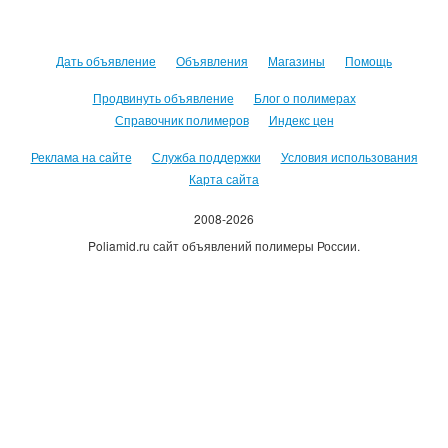
Дать объявление
Объявления
Магазины
Помощь
Продвинуть объявление
Блог о полимерах
Справочник полимеров
Индекс цен
Реклама на сайте
Служба поддержки
Условия использования
Карта сайта
2008-2026
Poliamid.ru сайт объявлений полимеры России.
Использование сайта, означает согласие с
Пользовательским
соглашением
.
Оплачивая услуги сайта, вы принимаете
оферту
.