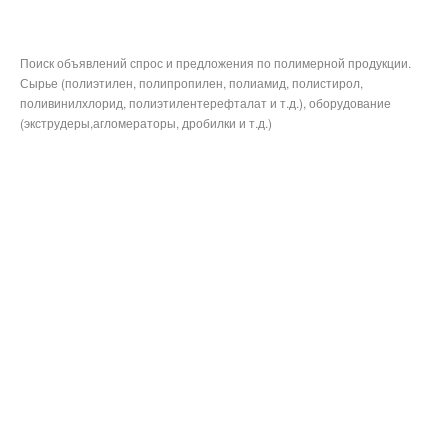
Поиск объявлений спрос и предложения по полимерной продукции.
Сырье (полиэтилен, полипропилен, полиамид, полистирол,
поливинилхлорид, полиэтилентерефталат и т.д.), оборудование
(экструдеры,агломераторы, дробилки и т.д.)