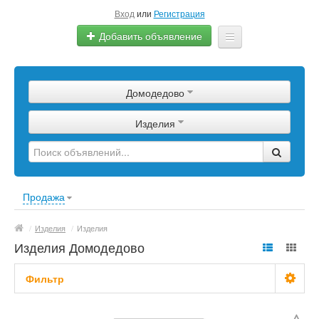
Вход
или
Регистрация
Добавить объявление
Главная
Домодедово
Сырье
Изделия
Изделия
Оборудование
Услуги
Продажа
Еще
/
Изделия
/
Изделия
Изделия Домодедово
Фильтр
С фото