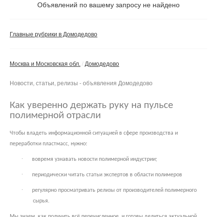
Объявлений по вашему запросу не найдено
Частные
Компании
Главные рубрики в Домодедово
Сбросить фильтр
Применить
Москва и Московская обл.
Домодедово
Новости, статьи, релизы - объявления Домодедово
Как уверенно держать руку на пульсе
полимерной отрасли
Чтобы владеть информационной ситуацией в сфере производства и
переработки пластмасс, нужно:
·
вовремя узнавать новости полимерной индустрии;
·
периодически читать статьи экспертов в области полимеров
·
регулярно просматривать релизы от производителей полимерного
сырья.
Мы знаем, как получить всё перечисленное, и готовы делиться актуальной