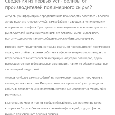
Сведения из первых уст - релизы от
производителей полимерного сырья?
Актуальную информацию с предприятий по производству пластмасс и волокон
лучше получать из пресс-службы самих фабрик и заводов, а не по принципу
испорченного телефона. Пресс-релиз – это официальное заявление одного из
руководителей компании с указанием его фамилии, имени и должности,
поэтому содержание такого сообщения должно быть достоверным.
Интерес могут представлять не только релизы от производителей полимерного
сырья, но и отчёты о важных событиях в сфере полимерного производства и
потребления от межотраслевой ассоциации индустрии полимеров, других
негосударственных и федеральных организации, каким-то образом связанных
с полимерной индустрией.
Анонсы наиболее важных событий на полимерных предприятиях, крупных
ежегодных выставок типа Интерпластики, пост-релизы об уже прошедших
событиях позволят вам не пропустить интересные мероприятия, узнать об их
результатах.
Мы готовы из моря интернет-сообщений выбирать для вас именно такие,
которые не будут забивать голову лишней информацией, а дадут факты,
нужные для успешного ведения бизнеса.