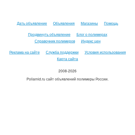
Дать объявление
Объявления
Магазины
Помощь
Продвинуть объявление
Блог о полимерах
Справочник полимеров
Индекс цен
Реклама на сайте
Служба поддержки
Условия использования
Карта сайта
2008-2026
Poliamid.ru сайт объявлений полимеры России.
Использование сайта, означает согласие с
Пользовательским
соглашением
.
Оплачивая услуги сайта, вы принимаете
оферту
.