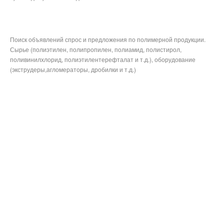
Поиск объявлений спрос и предложения по полимерной продукции.
Сырье (полиэтилен, полипропилен, полиамид, полистирол,
поливинилхлорид, полиэтилентерефталат и т.д.), оборудование
(экструдеры,агломераторы, дробилки и т.д.)