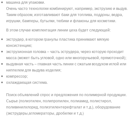
машина для упаковки.
Очень часто технологии комбинируют, например, экструзию и выдув.
Таким образом, изготавливают баки для топлива, поддоны, ведра,
игрушки, бамперы, бутылки, тюбики и флаконы для косметики.
В этом случае комплектация линии цеха будет следующей:
экструдер, в котором гранулы пластика принимают мягкую
консистенцию;
экструзионная головка – часть эструдера, через которую проходит
масса (может быть угловой, одно или многоручьевой, прямоточной);
выдувная часть – главная часть линии с сжатым воздухом иглой или
ниппелем для выдува изделия;
компрессор;
охлаждающая система.
Поиск объявлений спрос и предложения по полимерной продукции.
Сырье (полиэтилен, полипропилен, полиамид, полистирол,
поливинилхлорид, полиэтилентерефталат и т.д.), оборудование
(экструдеры,агломераторы, дробилки и т.д.)