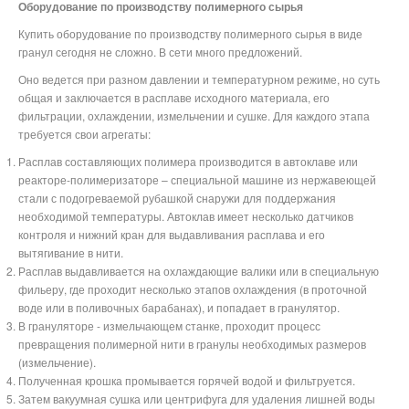
Оборудование по производству полимерного сырья
Купить оборудование по производству полимерного сырья в виде
гранул сегодня не сложно. В сети много предложений.
Оно ведется при разном давлении и температурном режиме, но суть
общая и заключается в расплаве исходного материала, его
фильтрации, охлаждении, измельчении и сушке. Для каждого этапа
требуется свои агрегаты:
Расплав составляющих полимера производится в автоклаве или
реакторе-полимеризаторе – специальной машине из нержавеющей
стали с подогреваемой рубашкой снаружи для поддержания
необходимой температуры. Автоклав имеет несколько датчиков
контроля и нижний кран для выдавливания расплава и его
вытягивание в нити.
Расплав выдавливается на охлаждающие валики или в специальную
фильеру, где проходит несколько этапов охлаждения (в проточной
воде или в поливочных барабанах), и попадает в гранулятор.
В грануляторе - измельчающем станке, проходит процесс
превращения полимерной нити в гранулы необходимых размеров
(измельчение).
Полученная крошка промывается горячей водой и фильтруется.
Затем вакуумная сушка или центрифуга для удаления лишней воды