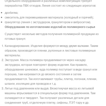
Отдельного оборудования и различных комплектующих требует
переработка ПВХ-отходов. Линия состоит из следующих агрегатов:
дробилка;
смеситель для перемешивания материала (холодный и горячий);
гранулятор (линия с экструдером, гранулятором и виброситом).
Оборудование по изготовлению изделий из полимерного сырья
Существует несколько методов получения полимерной продукции из
готовых гранул:
Каландрирование. Изделия формуются между двумя валками. Таким
образом, производятся пленки, рулонные и листовые полимерные
материалы.
Экструзия. Масса полимера продавливается через насадку
экструдера, которая повторяет форму изделия. Как правило,
оборудование шнековое, куда полимер поступает в виде гранул или
порошка, там нагревается до вязкого состояния и затем
продавливается. Так изготавливают трубы, плитку, погонаж, пленки,
шланги, изоляцию для проводов и т.д.
Литье под давлением или выдув. Вязкотекучая масса из литьевой
машины впрыскивается в специальную форму под давлением. Там
охлаждается и твердеет. Так получают различные детали для
соединения труб, отделочную плитку, сифоны, ПЭТ-тару и др.