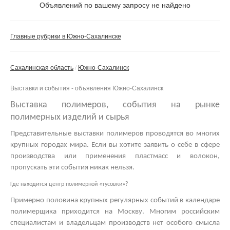
Не важно
Объявлений по вашему запросу не найдено
Валюта:
руб.
С фото
Главные рубрики в Южно-Сахалинске
Частные
Компании
Сахалинская область
Южно-Сахалинск
Не важно
Выставки и события - объявления Южно-Сахалинск
Сбросить фильтр
Применить
Выставка полимеров, события на рынке
полимерных изделий и сырья
Представительные
выставки полимеров
проводятся во многих
крупных городах мира. Если вы хотите заявить о себе в сфере
производства или применения пластмасс и волокон,
пропускать эти события никак нельзя.
Где находится центр полимерной «тусовки»?
Примерно половина крупных регулярных событий в календаре
полимерщика приходится на Москву. Многим российским
специалистам и владельцам производств нет особого смысла