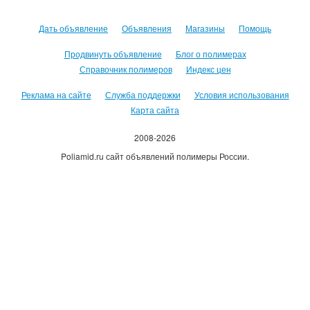
Дать объявление
Объявления
Магазины
Помощь
Продвинуть объявление
Блог о полимерах
Справочник полимеров
Индекс цен
Реклама на сайте
Служба поддержки
Условия использования
Карта сайта
2008-2026
Poliamid.ru сайт объявлений полимеры России.
Использование сайта, означает согласие с
Пользовательским
соглашением
.
Оплачивая услуги сайта, вы принимаете
оферту
.