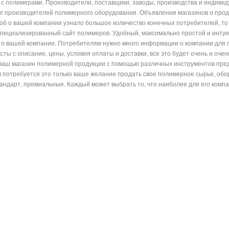
с полимерами. Производители, поставщики, заводы, производства и индиви
г производителей полимерного оборудования. Объявления магазинов о прод
чтоб о вашей компании узнало большое количество конечных потребителей, 
специализированный сайт полимеров. Удобный, максимально простой и интуи
о вашей компании. Потребителям нужно много информации о компании для п
сты с описание, цены, условия оплаты и доставки, все это будет очень и оче
ваш магазин полимерной продукции с помощью различных инструментов предс
м потребуется это только ваше желание продать свое полимерное сырье, обо
андарт, премиальные. Каждый может выбрать то, что наиболее для его компа