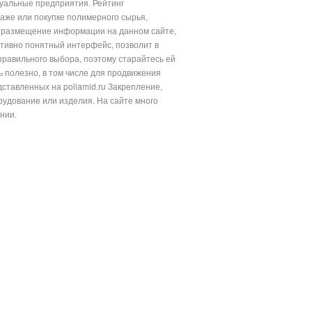
дуальные предприятия. Рейтинг
аже или покупке полимерного сырья,
то размещение информации на данном сайте,
тивно понятный интерфейс, позволит в
равильного выбора, поэтому старайтесь ей
нь полезно, в том числе для продвижения
тавленных на poliamid.ru Закрепление,
рудование или изделия. На сайте много
нии.