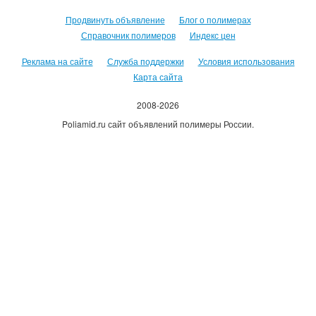
Продвинуть объявление
Блог о полимерах
Справочник полимеров
Индекс цен
Реклама на сайте
Служба поддержки
Условия использования
Карта сайта
2008-2026
Poliamid.ru сайт объявлений полимеры России.
Использование сайта, означает согласие с
Пользовательским
соглашением
.
Оплачивая услуги сайта, вы принимаете
оферту
.