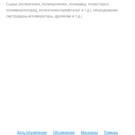
Сырье (полиэтилен, полипропилен, полиамид, полистирол,
поливинилхлорид, полиэтилентерефталат и т.д.), оборудование
(экструдеры,агломераторы, дробилки и т.д.)
Дать объявление
Объявления
Магазины
Помощь