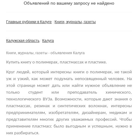
Не важно
Объявлений по вашему запросу не найдено
Валюта:
руб.
С фото
Главные рубрики в Калуге
Книги, журналы, газеты
Частные
Компании
Калужская область
Калуга
Не важно
Книги, журналы, газеты - объявления Калуга
Сбросить фильтр
Применить
Купить книгу о полимерах, пластмассах и пластике.
Круг людей, который интересны книги о полимерах, не такой
уж и узкий, как может подумать непосвященный человек. На
этой странице может дать или найти нужное объявление не
только студент или преподаватель химического,
технологического ВУЗа. Возможности, которые дают знания о
пластмассах, резинах и синтетических волокнах, интересны
предпринимателям, изобретателям, дизайнерам, медикам и
представителям многих других уважаемых профессий.
Чтобы
применение пластмасс было выгодным и успешным, нужно в
них разбираться.