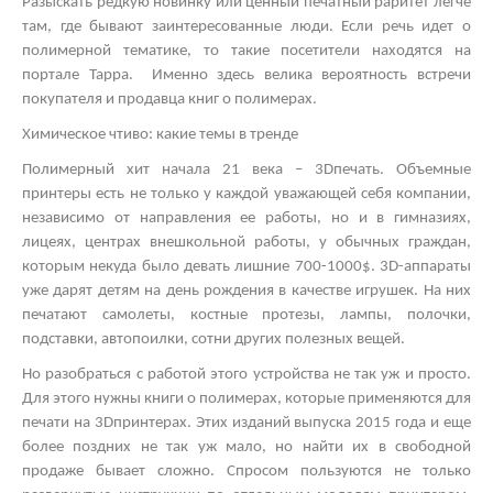
Разыскать редкую новинку или ценный печатный раритет легче
там, где бывают заинтересованные люди. Если речь идет о
полимерной тематике, то такие посетители находятся на
портале Тарра. Именно здесь велика вероятность встречи
покупателя и продавца книг о полимерах.
Химическое чтиво: какие темы в тренде
Полимерный хит начала 21 века – 3
D
печать. Объемные
принтеры есть не только у каждой уважающей себя компании,
независимо от направления ее работы, но и в гимназиях,
лицеях, центрах внешкольной работы, у обычных граждан,
которым некуда было девать лишние 700-1000$. 3
D
-аппараты
уже дарят детям на день рождения в качестве игрушек. На них
печатают самолеты, костные протезы, лампы, полочки,
подставки, автопоилки, сотни других полезных вещей.
Но разобраться с работой этого устройства не так уж и просто.
Для этого нужны книги о полимерах, которые применяются для
печати на 3
D
принтерах. Этих изданий выпуска 2015 года и еще
более поздних не так уж мало, но найти их в свободной
продаже бывает сложно. Спросом пользуются не только