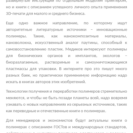
развернутые инструкции по отдельным моделям принтером,
но и книги с описанием успешного личного опыта применения
3
D
-печати для малого и среднего бизнеса.
Еще одно важное направление, по которому ищут
авторитетные литературные источники – инновационные
полимеры. Такие, как нанокомпозитные материалы,
нановолокна, искусственный аналог паутины, способный к
самовосстановлению пластик. Медиков интересуют полимеры
для бионических органов и имплантов, экологов –
биоразлагаемые, растворимые и самоуничтожающиеся
пластмассы для упаковки. В интернете про это пишут много
разных баек, но практически применимую информацию надо
искать в книгах авторов этих изобретений.
Технологии получения и переработки полимеров стремительно
меняются, и чтобы не быть позади планеты всей, надо вовремя
узнавать о новых направлениях из серьезных источников, таких
как переводные и отечественные книги о полимерах.
Для менеджеров и экономистов будут актуальны книги о
полимерах с описанием ГОСТов и международных стандартов,