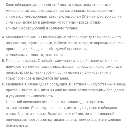
Клеи обладают умеренной стойкостью к воде, растительным и
минеральным маслам, смазочным материалам, но малостойки к
спиртам, углеводородам, кетонам, рассолам (5%-ный раствор соли),
сильным кислотам и щелочам, устойчивы к воздействию
климатических условий и соляного тумана.
Машиностроение. Из полиамида изготавливают детали различного
назначения, втулки, ролики, сайлентблоки, которые оправдывают свое
применение, обладая необходимой прочностью,
самосмазываемостью, жесткостью.
Пищевая отрасль. Стойкий к химическим воздействиям материал
допускается для контакта с продуктами, поэтому его используют для
производства контейнеров и прочих емкостей для хранения и
транспортировки продуктов питания.
Медицина. Полиамидная продукция, в частности, искусственные вены,
протезы, импланты, нити и ткани не дают воспалительных процессов
и улучшают приживаемость.
Новинкой последних лет являются полиамидные протезы в
стоматологии. Они полупрозрачны, имеют цвет десен и обладают
высокой эстетичностью. Эластичные и гибкие, но с повышенной
прочностью, протезы не натирают десны, прочно садятся и хорошо
фиксируются.