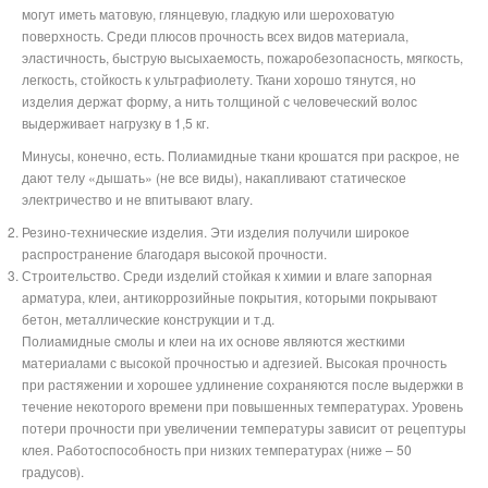
могут иметь матовую, глянцевую, гладкую или шероховатую
поверхность. Среди плюсов прочность всех видов материала,
эластичность, быструю высыхаемость, пожаробезопасность, мягкость,
легкость, стойкость к ультрафиолету. Ткани хорошо тянутся, но
изделия держат форму, а нить толщиной с человеческий волос
выдерживает нагрузку в 1,5 кг.
Минусы, конечно, есть. Полиамидные ткани крошатся при раскрое, не
дают телу «дышать» (не все виды), накапливают статическое
электричество и не впитывают влагу.
Резино-технические изделия. Эти изделия получили широкое
распространение благодаря высокой прочности.
Строительство. Среди изделий стойкая к химии и влаге запорная
арматура, клеи, антикоррозийные покрытия, которыми покрывают
бетон, металлические конструкции и т.д.
Полиамидные смолы и клеи на их основе являются жесткими
материалами с высокой прочностью и адгезией. Высокая прочность
при растяжении и хорошее удлинение сохраняются после выдержки в
течение некоторого времени при повышенных температурах. Уровень
потери прочности при увеличении температуры зависит от рецептуры
клея. Работоспособность при низких температурах (ниже – 50
градусов).