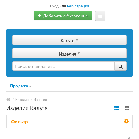
Вход
или
Регистрация
Добавить объявление
Главная
Калуга
Сырье
Изделия
Изделия
Оборудование
Услуги
Продажа
Еще
/
Изделия
/
Изделия
Изделия Калуга
Фильтр
С фото