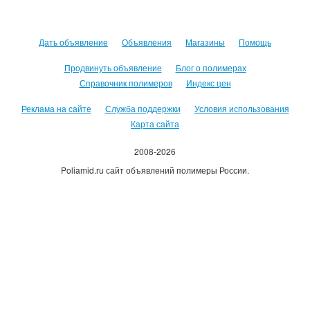
Дать объявление
Объявления
Магазины
Помощь
Продвинуть объявление
Блог о полимерах
Справочник полимеров
Индекс цен
Реклама на сайте
Служба поддержки
Условия использования
Карта сайта
2008-2026
Poliamid.ru сайт объявлений полимеры России.
Использование сайта, означает согласие с
Пользовательским
соглашением
.
Оплачивая услуги сайта, вы принимаете
оферту
.