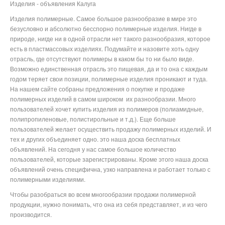
Изделия - объявления Калуга
Изделия полимерные. Самое большое разнообразие в мире это
безусловно и абсолютно бесспорно полимерные изделия. Нигде в
природе, нигде ни в одной отрасли нет такого разнообразия, которое
есть в пластмассовых изделиях. Подумайте и назовите хоть одну
отрасль, где отсутствуют полимеры в каком бы то ни было виде.
Возможно единственная отрасль это пищевая, да и то она с каждым
годом теряет свои позиции, полимерные изделия проникают и туда.
На нашем сайте собраны предложения о покупке и продаже
полимерных изделий в самом широком их разнообразии. Много
пользователей хочет купить изделия из полимеров (полиамидные,
полипропиленовые, полистирольные и т.д.). Еще больше
пользователей желает осуществить продажу полимерных изделий. И
тех и других объединяет одно. это наша доска бесплатных
объявлений. На сегодня у нас самое большое количество
пользователей, которые зарегистрированы. Кроме этого наша доска
объявлений очень специфична, узко направлена и работает только с
полимерными изделиями.
Чтобы разобраться во всем многообразии продажи полимерной
продукции, нужно понимать, что она из себя представляет, и из чего
производится.