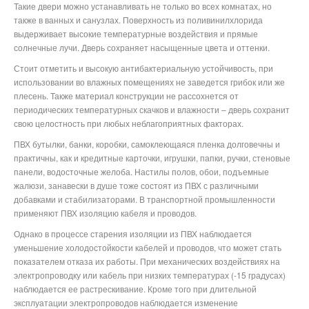
Такие двери можно устанавливать не только во всех комнатах, но
также в ванных и санузлах. Поверхность из поливинилхлорида
выдерживает высокие температурные воздействия и прямые
солнечные лучи. Дверь сохраняет насыщенные цвета и оттенки.
Стоит отметить и высокую антибактериальную устойчивость, при
использовании во влажных помещениях не заведется грибок или же
плесень. Также материал конструкции не рассохнется от
периодических температурных скачков и влажности – дверь сохранит
свою целостность при любых неблагоприятных факторах.
ПВХ бутылки, банки, коробки, самоклеющаяся пленка долговечны и
практичны, как и кредитные карточки, игрушки, папки, ручки, стеновые
панели, водосточные желоба. Настилы полов, обои, подъемные
жалюзи, занавески в душе тоже состоят из ПВХ с различными
добавками и стабилизаторами. В транспортной промышленности
применяют ПВХ изоляцию кабеля и проводов.
Однако в процессе старения изоляции из ПВХ наблюдается
уменьшение холодостойкости кабелей и проводов, что может стать
показателем отказа их работы. При механических воздействиях на
электропроводку или кабель при низких температурах (-15 градусах)
наблюдается ее растрескивание. Кроме того при длительной
эксплуатации электропроводов наблюдается изменение