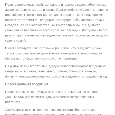
Полипропиленовые трубы холодного и горячего водоснабжения уже
давно
вытесняют металлические. Срок службы труб для отопления и
горячей воды составляет 50 лет, для холодной 100. Среди прочих
плюсов стоит отметить поддержание внутренней «чистоты» трубы.
Осадок в ней не скапливается, как в металлической, т.е. диаметр
стабилен на протяжении всего срока эксплуатации. Доступен и прост
ремонт труб, заменить поврежденный элемент можно, вырезав кусок и
сварив новый.
В части эксплуатации пп трубы хороши тем, что обладают низкой
теплопроводностью, не дают копиться конденсату, пластичны, не
обрастают грибком, минимизируют теплопотери.
На рынке можно встретить и
другую полипропиленовую продукцию:
канцтовары, волокна, ткани, нити, фляжки, бочки, контейнеры,
фитинги, отводы, переходники, фасонные изделия, ограждения и т.д.
Полистирольная продукция
Полистирольную продукцию можно встретить в разных сферах.
Данный полимер является одним из самых востребованных
пластиков.
Для бытовых нужд из него изготавливают контейнеры и тазы,
кухонные принадлежности, ведра. Всем известны сэндвич-панели,