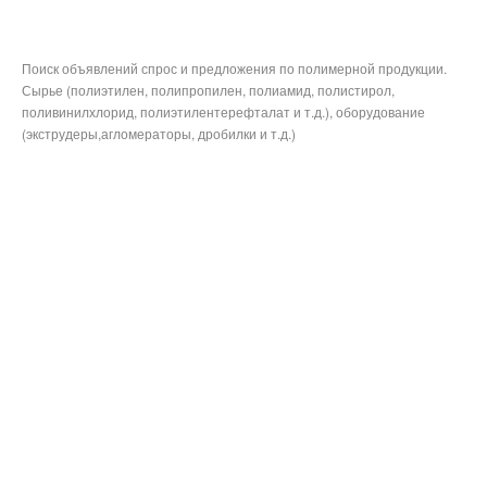
Поиск объявлений спрос и предложения по полимерной продукции.
Сырье (полиэтилен, полипропилен, полиамид, полистирол,
поливинилхлорид, полиэтилентерефталат и т.д.), оборудование
(экструдеры,агломераторы, дробилки и т.д.)