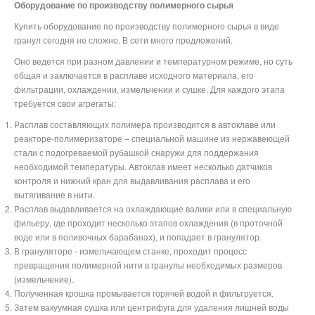
Оборудование по производству полимерного сырья
Купить оборудование по производству полимерного сырья в виде
гранул сегодня не сложно. В сети много предложений.
Оно ведется при разном давлении и температурном режиме, но суть
общая и заключается в расплаве исходного материала, его
фильтрации, охлаждении, измельчении и сушке. Для каждого этапа
требуется свои агрегаты:
Расплав составляющих полимера производится в автоклаве или
реакторе-полимеризаторе – специальной машине из нержавеющей
стали с подогреваемой рубашкой снаружи для поддержания
необходимой температуры. Автоклав имеет несколько датчиков
контроля и нижний кран для выдавливания расплава и его
вытягивание в нити.
Расплав выдавливается на охлаждающие валики или в специальную
фильеру, где проходит несколько этапов охлаждения (в проточной
воде или в поливочных барабанах), и попадает в гранулятор.
В грануляторе - измельчающем станке, проходит процесс
превращения полимерной нити в гранулы необходимых размеров
(измельчение).
Полученная крошка промывается горячей водой и фильтруется.
Затем вакуумная сушка или центрифуга для удаления лишней воды