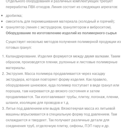
Отдельного оборудования и различных комплектующих требует
переработка ПВХ-отходов. Линия состоит из следующих агрегатов:
дробилка;
смеситель для перемешивания материала (холодный и горячий);
гранулятор (линия с экструдером, гранулятором и виброситом).
Оборудование по изготовлению изделий из полимерного сырья
Существует несколько методов получения полимерной продукции из
готовых гранул:
Каландрирование. Изделия формуются между двумя валками. Таким
образом, производятся пленки, рулонные и листовые полимерные
материалы.
Экструзия. Масса полимера продавливается через насадку
экструдера, которая повторяет форму изделия. Как правило,
оборудование шнековое, куда полимер поступает в виде гранул или
порошка, там нагревается до вязкого состояния и затем
продавливается. Так изготавливают трубы, плитку, погонаж, пленки,
шланги, изоляцию для проводов и т.д.
Литье под давлением или выдув. Вязкотекучая масса из литьевой
машины впрыскивается в специальную форму под давлением. Там
охлаждается и твердеет. Так получают различные детали для
соединения труб, отделочную плитку, сифоны, ПЭТ-тару и др.