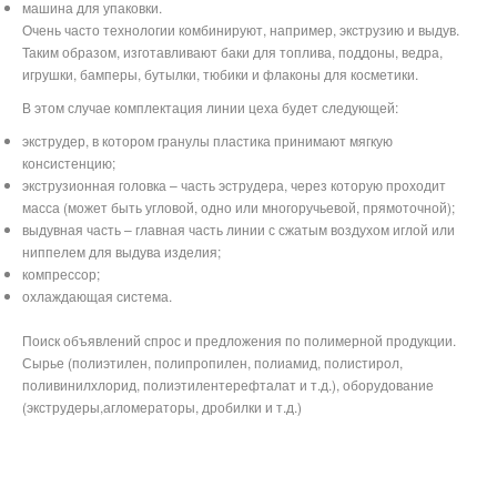
машина для упаковки.
Очень часто технологии комбинируют, например, экструзию и выдув.
Таким образом, изготавливают баки для топлива, поддоны, ведра,
игрушки, бамперы, бутылки, тюбики и флаконы для косметики.
В этом случае комплектация линии цеха будет следующей:
экструдер, в котором гранулы пластика принимают мягкую
консистенцию;
экструзионная головка – часть эструдера, через которую проходит
масса (может быть угловой, одно или многоручьевой, прямоточной);
выдувная часть – главная часть линии с сжатым воздухом иглой или
ниппелем для выдува изделия;
компрессор;
охлаждающая система.
Поиск объявлений спрос и предложения по полимерной продукции.
Сырье (полиэтилен, полипропилен, полиамид, полистирол,
поливинилхлорид, полиэтилентерефталат и т.д.), оборудование
(экструдеры,агломераторы, дробилки и т.д.)