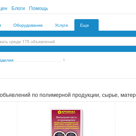
цен
Блоги
Помощь
я
Оборудование
Услуги
Еще
зделия
1
объявлений по полимерной продукции, сырье, матер