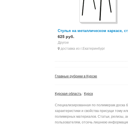
Стулья на металлическом каркасе, с
ИЗО, стулья для персонала
625 руб.
Другое
доставка из г.Екатеринбург
Главные рубрики в Курске
Курская область
Курск
Специализированная по полимерам доска бе
характеристики и свойства присущи тому и
полимерных материалов. Статьи, релизы, а
пользователям, отсеч