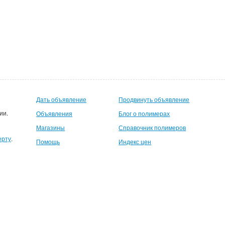
Дать объявление
Продвинуть объявление
ии.
Объявления
Блог о полимерах
Магазины
Справочник полимеров
ерту
.
Помощь
Индекс цен
шемуся пользователю 500руб на счет