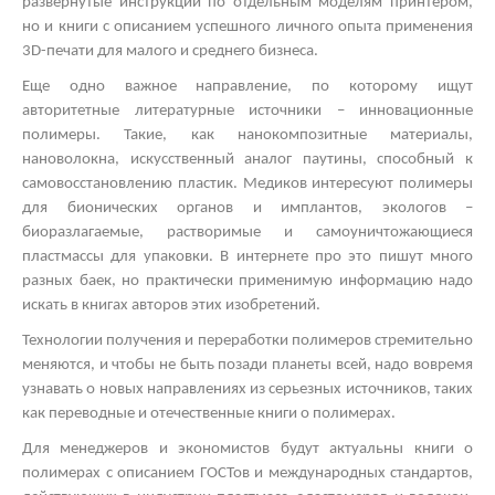
развернутые инструкции по отдельным моделям принтером,
но и книги с описанием успешного личного опыта применения
3
D
-печати для малого и среднего бизнеса.
Еще одно важное направление, по которому ищут
авторитетные литературные источники – инновационные
полимеры. Такие, как нанокомпозитные материалы,
нановолокна, искусственный аналог паутины, способный к
самовосстановлению пластик. Медиков интересуют полимеры
для бионических органов и имплантов, экологов –
биоразлагаемые, растворимые и самоуничтожающиеся
пластмассы для упаковки. В интернете про это пишут много
разных баек, но практически применимую информацию надо
искать в книгах авторов этих изобретений.
Технологии получения и переработки полимеров стремительно
меняются, и чтобы не быть позади планеты всей, надо вовремя
узнавать о новых направлениях из серьезных источников, таких
как переводные и отечественные книги о полимерах.
Для менеджеров и экономистов будут актуальны книги о
полимерах с описанием ГОСТов и международных стандартов,