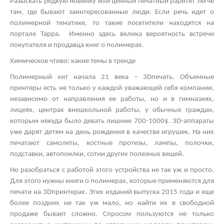
Разыскать редкую новинку или ценный печатный раритет легче
там, где бывают заинтересованные люди. Если речь идет о
полимерной тематике, то такие посетители находятся на
портале Тарра. Именно здесь велика вероятность встречи
покупателя и продавца книг о полимерах.
Химическое чтиво: какие темы в тренде
Полимерный хит начала 21 века – 3
D
печать. Объемные
принтеры есть не только у каждой уважающей себя компании,
независимо от направления ее работы, но и в гимназиях,
лицеях, центрах внешкольной работы, у обычных граждан,
которым некуда было девать лишние 700-1000$. 3
D
-аппараты
уже дарят детям на день рождения в качестве игрушек. На них
печатают самолеты, костные протезы, лампы, полочки,
подставки, автопоилки, сотни других полезных вещей.
Но разобраться с работой этого устройства не так уж и просто.
Для этого нужны книги о полимерах, которые применяются для
печати на 3
D
принтерах. Этих изданий выпуска 2015 года и еще
более поздних не так уж мало, но найти их в свободной
продаже бывает сложно. Спросом пользуются не только