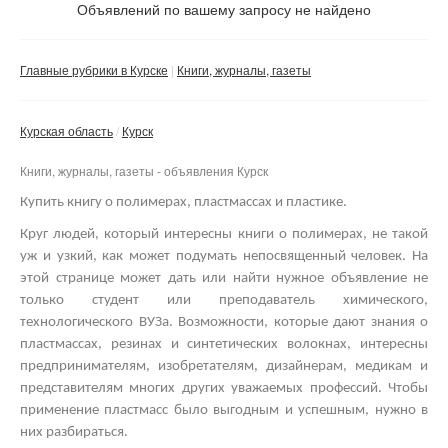
Не важно
Объявлений по вашему запросу не найдено
Валюта:
руб.
С фото
Главные рубрики в Курске
Книги, журналы, газеты
Частные
Компании
Курская область
Курск
Не важно
Книги, журналы, газеты - объявления Курск
Сбросить фильтр
Применить
Купить книгу о полимерах, пластмассах и пластике.
Круг людей, который интересны книги о полимерах, не такой
уж и узкий, как может подумать непосвященный человек. На
этой странице может дать или найти нужное объявление не
только студент или преподаватель химического,
технологического ВУЗа. Возможности, которые дают знания о
пластмассах, резинах и синтетических волокнах, интересны
предпринимателям, изобретателям, дизайнерам, медикам и
представителям многих других уважаемых профессий.
Чтобы
применение пластмасс было выгодным и успешным, нужно в
них разбираться.