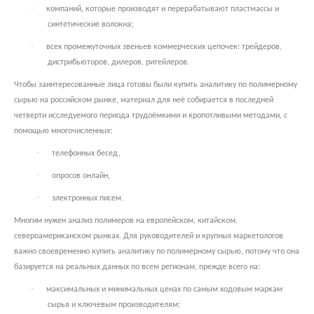
·
компаний, которые производят и перерабатывают пластмассы и
синтетические волокна;
·
всех промежуточных звеньев коммерческих цепочек: трейдеров,
дистрибьюторов, дилеров, ритейлеров.
Чтобы заинтересованные лица готовы были купить аналитику по полимерному
сырью на российском рынке, материал для неё собирается в последней
четверти исследуемого периода трудоёмкими и кропотливыми методами, с
помощью многочисленных:
·
телефонных бесед,
·
опросов онлайн,
·
электронных писем.
Многим нужен анализ полимеров на европейском, китайском,
североамериканском рынках. Для руководителей и крупных маркетологов
важно своевременно купить аналитику по полимерному сырью, потому что она
базируется на реальных данных по всем регионам, прежде всего на:
·
максимальных и минимальных ценах по самым ходовым маркам
сырья и ключевым производителям;