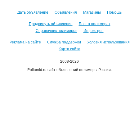
Дать объявление
Объявления
Магазины
Помощь
Продвинуть объявление
Блог о полимерах
Справочник полимеров
Индекс цен
Реклама на сайте
Служба поддержки
Условия использования
Карта сайта
2008-2026
Poliamid.ru сайт объявлений полимеры России.
Использование сайта, означает согласие с
Пользовательским
соглашением
.
Оплачивая услуги сайта, вы принимаете
оферту
.