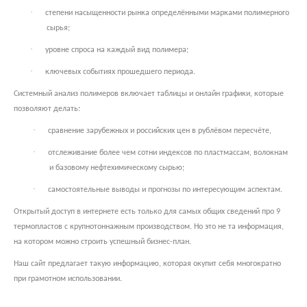
·
степени насыщенности рынка определёнными марками полимерного
сырья;
·
уровне спроса на каждый вид полимера;
·
ключевых событиях прошедшего периода.
Системный анализ полимеров включает таблицы и онлайн графики, которые
позволяют делать:
·
сравнение зарубежных и российских цен в рублёвом пересчёте,
·
отслеживание более чем сотни индексов по пластмассам, волокнам
и базовому нефтехимическому сырью;
·
самостоятельные выводы и прогнозы по интересующим аспектам.
Открытый доступ в интернете есть только для самых общих сведений про 9
термопластов с крупнотоннажным производством. Но это не та информация,
на котором можно строить успешный бизнес-план.
Наш сайт предлагает такую информацию, которая окупит себя многократно
при грамотном использовании.