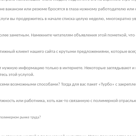
е вакансии или резюме бросятся в глаза нужному работодателю или 
луги вы продержитесь в начале списка целую неделю, многократно у
более заметным. Намекните читателям объявления этой пометкой, что о
стижный клиент нашего сайта с крутыми предложениями, которые всег
ут нужную информацию только в интернете. Некоторые заглядывают и в
есь этой услугой.
семи возможными способами? Тогда для вас пакет «Турбо» с закрепл
жность или работника, хоть как-то связанную с полимерной отрасль
 полимерном рынке труда?