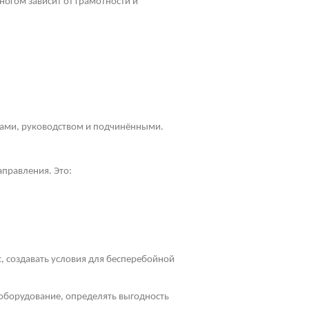
огом зависит от грамотности и
ками, руководством и подчинёнными.
правления. Это:
с, создавать условия для бесперебойной
 оборудование, определять выгодность