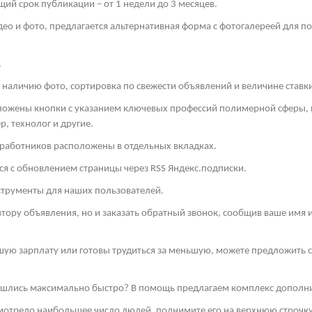
й срок публикации – от 1 недели до 3 месяцев.
део и фото, предлагается альтернативная форма с фотогалереей для п
.
 наличию фото, сортировка по свежести объявлений и величине ставк
оложены кнопки с указанием ключевых профессий полимерной сферы, к
, технолог и другие.
 работников расположены в отдельных вкладках.
ся с обновлением страницы через
RSS
Яндекс.подписки.
струменты для наших пользователей.
втору объявления, но и заказать обратный звонок, сообщив ваше имя
шую зарплату или готовы трудиться за меньшую, можете предложить св
нашлись максимально быстро? В помощь предлагаем комплекс дополн
смотрело наибольшее число людей, поднимите его на верхнюю строчку