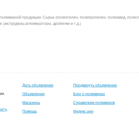
полимерной продукции. Сырье (полиэтилен, полипропилен, полиамид, полис
 (экструдеры,агломераторы, дробилки и т.д.)
Дать объявление
Продвинуть объявление
ии.
Объявления
Блог о полимерах
Магазины
Справочник полимеров
ерту
.
Помощь
Индекс цен