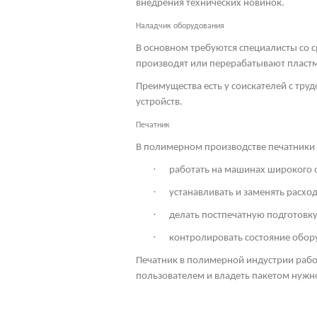
внедрения технических новинок.
Наладчик оборудования
В основном требуются специалисты со 
производят или перерабатывают пласт
Преимущества есть у соискателей с тр
устройств.
Печатник
В полимерном производстве печатники т
·
работать на машинах широкого 
·
устанавливать и заменять расхо
·
делать постпечатную подготовку
·
контролировать состояние обор
Печатник в полимерной индустрии раб
пользователем и владеть пакетом нужн