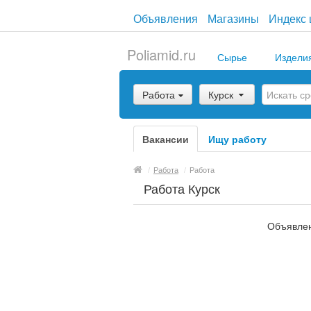
Объявления
Магазины
Индекс 
Poliamid.ru
Сырье
Издели
Работа
Курск
Вакансии
Ищу работу
/
Работа
/
Работа
Работа Курск
Объявлен