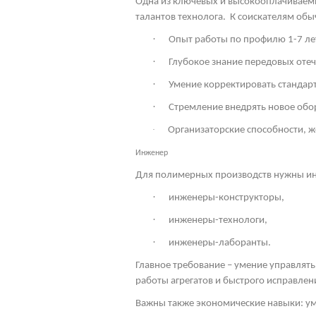
Одна из ключевых и высокооплачиваемы
талантов технолога.
К соискателям обы
·
Опыт работы по профилю 1-7 ле
·
Глубокое знание передовых оте
·
Умение корректировать стандарт
·
Стремление внедрять новое обо
·
Организаторские способности, 
Инженер
Для полимерных производств нужны ин
·
инженеры-конструкторы,
·
инженеры-технологи,
·
инженеры-лаборанты.
Главное требование – умение управлять
работы агрегатов и быстрого исправлен
Важны также экономические навыки: ум