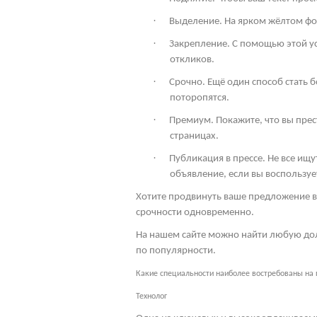
·
Выделение. На ярком жёлтом фон
·
Закрепление. С помощью этой ус
откликов.
·
Срочно. Ещё один способ стать 
поторопятся.
·
Премиум. Покажите, что вы пре
страницах.
·
Публикация в прессе. Не все ищ
объявление, если вы воспользует
Хотите продвинуть ваше предложение в
срочности одновременно.
На нашем сайте можно найти любую дол
по популярности.
Какие специальности наиболее востребованы на
Технолог