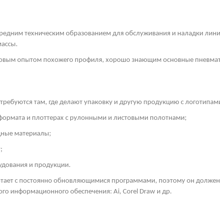
средним техническим образованием для обслуживания и наладки линий
массы.
удовым опытом похожего профиля, хорошо знающим основные пневмат
ребуются там, где делают упаковку и другую продукцию с логотипам
формата и плоттерах с рулонными и листовыми полотнами;
дные материалы;
;
удования и продукции.
отает с постоянно обновляющимися программами, поэтому он долж
ого информационного обеспечения: Ai,
Corel
Draw
и др.