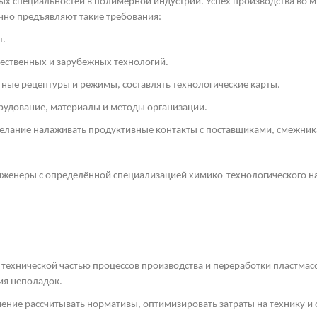
х специальностей в полимерной индустрии. Успех производства во мн
чно предъявляют такие требования:
т.
чественных и зарубежных технологий.
ные рецептуры и режимы, составлять технологические карты.
рудование, материалы и методы организации.
желание налаживать продуктивные контакты с поставщиками, смежни
женеры с определённой специализацией химико-технологического на
 технической частью процессов производства и переработки пластмас
ия неполадок.
ение рассчитывать нормативы, оптимизировать затраты на технику и