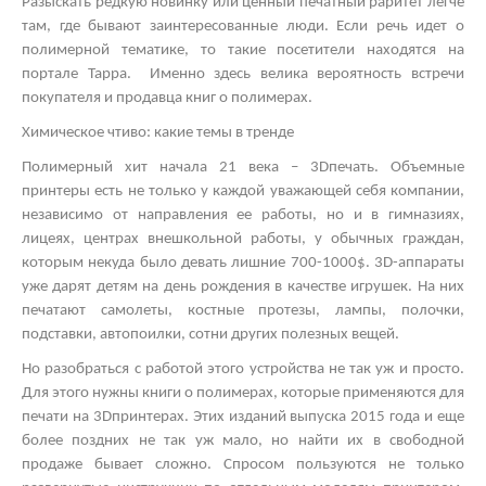
Разыскать редкую новинку или ценный печатный раритет легче
там, где бывают заинтересованные люди. Если речь идет о
полимерной тематике, то такие посетители находятся на
портале Тарра. Именно здесь велика вероятность встречи
покупателя и продавца книг о полимерах.
Химическое чтиво: какие темы в тренде
Полимерный хит начала 21 века – 3
D
печать. Объемные
принтеры есть не только у каждой уважающей себя компании,
независимо от направления ее работы, но и в гимназиях,
лицеях, центрах внешкольной работы, у обычных граждан,
которым некуда было девать лишние 700-1000$. 3
D
-аппараты
уже дарят детям на день рождения в качестве игрушек. На них
печатают самолеты, костные протезы, лампы, полочки,
подставки, автопоилки, сотни других полезных вещей.
Но разобраться с работой этого устройства не так уж и просто.
Для этого нужны книги о полимерах, которые применяются для
печати на 3
D
принтерах. Этих изданий выпуска 2015 года и еще
более поздних не так уж мало, но найти их в свободной
продаже бывает сложно. Спросом пользуются не только