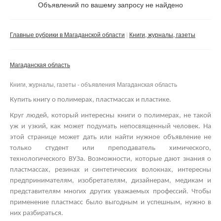
Не важно
Объявлений по вашему запросу не найдено
Валюта:
руб.
С фото
Главные рубрики в Магаданской области
Книги, журналы, газеты
Частные
Компании
Магаданская область
Не важно
Книги, журналы, газеты - объявления Магаданская область
Сбросить фильтр
Применить
Купить книгу о полимерах, пластмассах и пластике.
Круг людей, который интересны книги о полимерах, не такой
уж и узкий, как может подумать непосвященный человек. На
этой странице может дать или найти нужное объявление не
только студент или преподаватель химического,
технологического ВУЗа. Возможности, которые дают знания о
пластмассах, резинах и синтетических волокнах, интересны
предпринимателям, изобретателям, дизайнерам, медикам и
представителям многих других уважаемых профессий.
Чтобы
применение пластмасс было выгодным и успешным, нужно в
них разбираться.