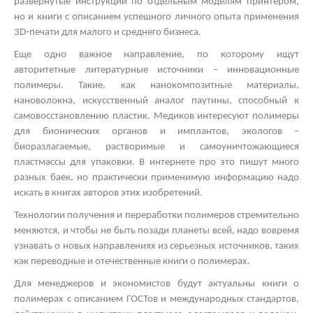
развернутые инструкции по отдельным моделям принтером,
но и книги с описанием успешного личного опыта применения
3
D
-печати для малого и среднего бизнеса.
Еще одно важное направление, по которому ищут
авторитетные литературные источники – инновационные
полимеры. Такие, как нанокомпозитные материалы,
нановолокна, искусственный аналог паутины, способный к
самовосстановлению пластик. Медиков интересуют полимеры
для бионических органов и имплантов, экологов –
биоразлагаемые, растворимые и самоуничтожающиеся
пластмассы для упаковки. В интернете про это пишут много
разных баек, но практически применимую информацию надо
искать в книгах авторов этих изобретений.
Технологии получения и переработки полимеров стремительно
меняются, и чтобы не быть позади планеты всей, надо вовремя
узнавать о новых направлениях из серьезных источников, таких
как переводные и отечественные книги о полимерах.
Для менеджеров и экономистов будут актуальны книги о
полимерах с описанием ГОСТов и международных стандартов,