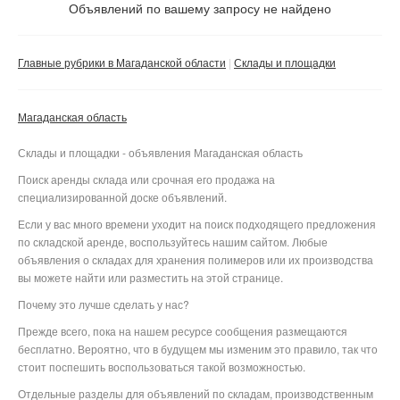
Не важно
Объявлений по вашему запросу не найдено
Валюта:
руб.
С фото
Главные рубрики в Магаданской области
Склады и площадки
Без посредников
Компания
Магаданская область
Не важно
Склады и площадки - объявления Магаданская область
Сбросить фильтр
Применить
Поиск аренды склада или срочная его продажа на
специализированной доске объявлений.
Если у вас много времени уходит на поиск подходящего предложения
по складской аренде, воспользуйтесь нашим сайтом. Любые
объявления о складах для хранения полимеров или их производства
вы можете найти или разместить на этой странице.
Почему это лучше сделать у нас?
Прежде всего, пока на нашем ресурсе сообщения размещаются
бесплатно. Вероятно, что в будущем мы изменим это правило, так что
стоит поспешить воспользоваться такой возможностью.
Отдельные разделы для объявлений по складам, производственным