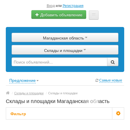
Вход
или
Регистрация
Добавить объявление
Главная
Магаданская область
Сырье
Склады и площадки
Изделия
Оборудование
Услуги
Предложение
Самые новые
Еще
/
Склады и площадки
/
Склады и площадки
Склады и площадки Магаданская область
Фильтр
Цена