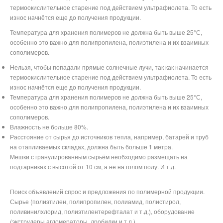
термоокислительное старение под действием ультрафиолета. То есть
износ начнётся еще до получения продукции.
Температура для хранения полимеров не должна быть выше 25°С,
особенно это важно для полипропилена, полиэтилена и их взаимных
сополимеров.
Нельзя, чтобы попадали прямые солнечные лучи, так как начинается
термоокислительное старение под действием ультрафиолета. То есть
износ начнётся еще до получения продукции.
Температура для хранения полимеров не должна быть выше 25°С,
особенно это важно для полипропилена, полиэтилена и их взаимных
сополимеров.
Влажность не больше 80%.
Расстояние от сырья до источников тепла, например, батарей и труб
на отапливаемых складах, должна быть больше 1 метра.
Мешки с гранулированным сырьём необходимо размещать на
подтарниках с высотой от 10 см, а не на голом полу. И т.д.
Поиск объявлений спрос и предложения по полимерной продукции.
Сырье (полиэтилен, полипропилен, полиамид, полистирол,
поливинилхлорид, полиэтилентерефталат и т.д.), оборудование
(экструдеры,агломераторы, дробилки и т.д.)