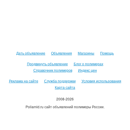
Дать объявление
Объявления
Магазины
Помощь
Продвинуть объявление
Блог о полимерах
Справочник полимеров
Индекс цен
Реклама на сайте
Служба поддержки
Условия использования
Карта сайта
2008-2026
Poliamid.ru сайт объявлений полимеры России.
Использование сайта, означает согласие с
Пользовательским
соглашением
.
Оплачивая услуги сайта, вы принимаете
оферту
.