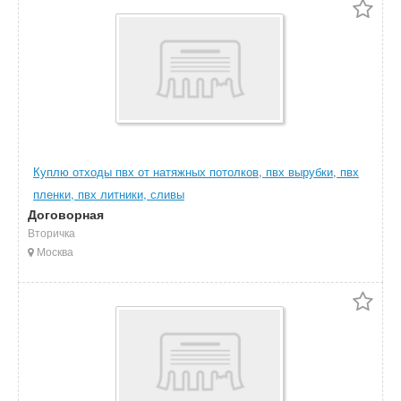
Куплю отходы пвх от натяжных потолков, пвх вырубки, пвх
пленки, пвх литники, сливы
Договорная
Вторичка
Москва