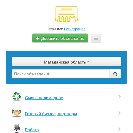
Вход
или
Регистрация
Добавить объявление
Главная
Магаданская область
Сырье
Изделия
Оборудование
Сырье полимерное
Услуги
Готовый бизнес, партнеры
Еще
Работа