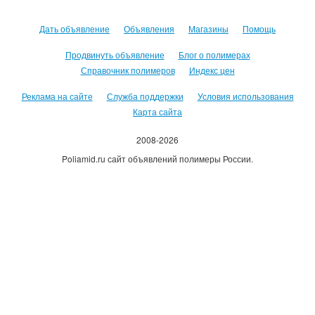
Дать объявление
Объявления
Магазины
Помощь
Продвинуть объявление
Блог о полимерах
Справочник полимеров
Индекс цен
Реклама на сайте
Служба поддержки
Условия использования
Карта сайта
2008-2026
Poliamid.ru сайт объявлений полимеры России.
Использование сайта, означает согласие с
Пользовательским
соглашением
.
Оплачивая услуги сайта, вы принимаете
оферту
.