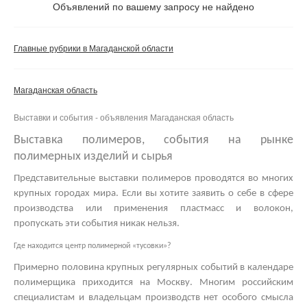
Не важно
Объявлений по вашему запросу не найдено
Валюта:
руб.
С фото
Главные рубрики в Магаданской области
Частные
Компании
Магаданская область
Не важно
Выставки и события - объявления Магаданская область
Сбросить фильтр
Применить
Выставка полимеров, события на рынке
полимерных изделий и сырья
Представительные
выставки полимеров
проводятся во многих
крупных городах мира. Если вы хотите заявить о себе в сфере
производства или применения пластмасс и волокон,
пропускать эти события никак нельзя.
Где находится центр полимерной «тусовки»?
Примерно половина крупных регулярных событий в календаре
полимерщика приходится на Москву. Многим российским
специалистам и владельцам производств нет особого смысла