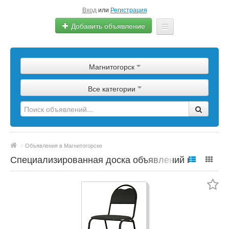
Вход
или
Регистрация
Добавить объявление
Главная
Магнитогорск
Сырье
Все категории
Изделия
Оборудование
Услуги
/
Объявления в Магнитогорске
Еще
Специализированная доска объявлений по
полимерной продукции, сырье, материалы,
цены, марки