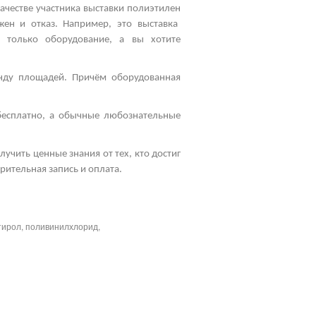
качестве участника
выставки полиэтилен
ожен и отказ. Например, это
выставка
 только оборудование, а вы хотите
енду площадей. Причём оборудованная
бесплатно, а обычные любознательные
учить ценные знания от тех, кто достиг
рительная запись и оплата.
тирол, поливинилхлорид,