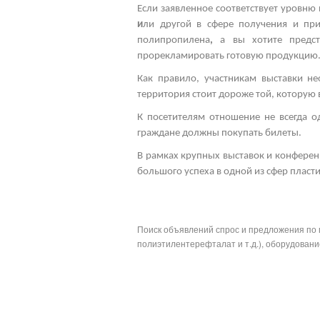
Если заявленное соответствует уровню 
и
ли другой
в сфере получения и при
полипропилена
,
а вы хотите предс
прорекламировать готовую продукцию
Как правило, участникам выставки н
территория стоит дороже той, которую
К посетителям отношение не всегда 
граждане должны покупать билеты.
В рамках
крупных выставок
и конферен
большого успеха в одной из сфер пласт
Поиск объявлений спрос и предложения по 
полиэтилентерефталат и т.д.), оборудование