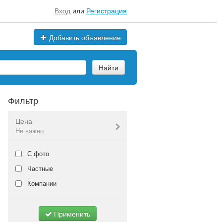
Вход
или
Регистрация
Добавить объявление
Найти
Фильтр
Цена
Не важно
Валюта:
руб.
С фото
Частные
Компании
Не важно
Применить