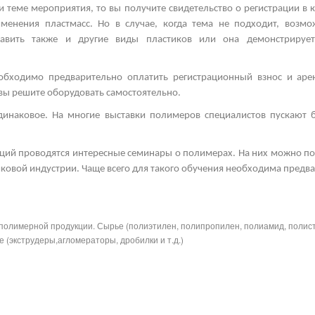
и теме мероприятия, то вы получите свидетельство о регистрации в 
менения пластмасс. Но в случае, когда тема не подходит, возм
тавить также и другие виды пластиков
или она демонстрирует
.
еобходимо предварительно оплатить регистрационный взнос и ар
 вы решите оборудовать самостоятельно.
одинаковое. На многие
выставки полимеров
специалистов пускают 
ций проводятся интересные
семинары о полимерах.
На них можно пол
иковой индустрии. Чаще всего для такого обучения необходима предва
полимерной продукции. Сырье (полиэтилен, полипропилен, полиамид, полис
 (экструдеры,агломераторы, дробилки и т.д.)