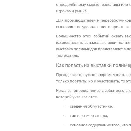
определённому сырью, изделиям или об
игроками рынка.
Для производителей и переработчиков
выставок – не удовольствие и приятная 
Большинство этих событий охватываю
касающиеся пластмасс
выставки полиэ
выставка полиамидов
представляет в д
техтекстиль.
Как попасть на
выставки полиме
Прежде всего, нужно вовремя узнать о
только посетить, но и участвовать, то 
Когда вы определились с событием, в к
которой указываются:
·
сведения об участнике,
·
тип и размер стенда,
·
основное содержание того, что 