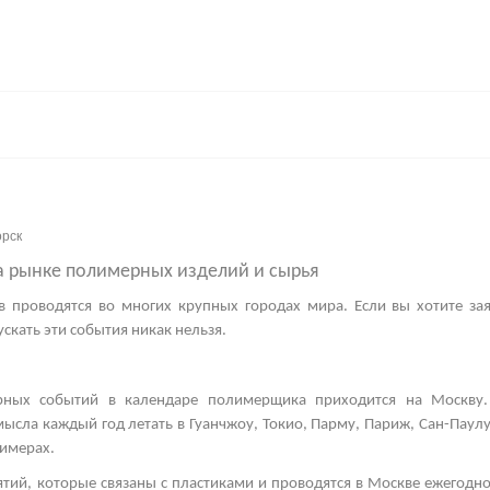
орск
а рынке полимерных изделий и сырья
в
проводятся во многих крупных городах мира. Если вы хотите зая
скать эти события никак нельзя.
рных событий в календаре полимерщика приходится на Москву.
мысла каждый год летать в Гуанчжоу, Токио, Парму, Париж, Сан-Паул
имерах.
тий, которые связаны с пластиками и проводятся в Москве ежегодно