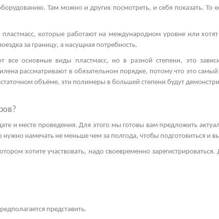
орудованию. Там можно и других посмотреть, и себя показать. То е
 пластмасс, которые работают на международном уровне или хотят
поездка за границу, а насущная потребность.
т все основные виды пластмасс, но в разной степени, это зависи
тилена
рассматривают в обязательном порядке, потому что это самый
остаточном объёме, эти полимеры в большей степени будут демонстр
ров?
 дате и месте проведения. Для этого мы готовы вам предложить акту
это нужно намечать не меньше чем за полгода, чтобы подготовиться и 
отором хотите участвовать, надо своевременно зарегистрироваться. Д
предполагается представить.