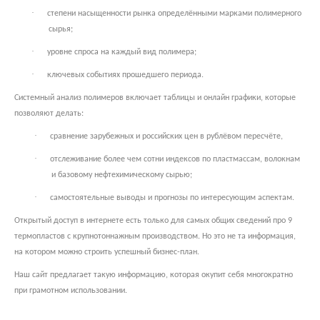
·
степени насыщенности рынка определёнными марками полимерного
сырья;
·
уровне спроса на каждый вид полимера;
·
ключевых событиях прошедшего периода.
Системный анализ полимеров включает таблицы и онлайн графики, которые
позволяют делать:
·
сравнение зарубежных и российских цен в рублёвом пересчёте,
·
отслеживание более чем сотни индексов по пластмассам, волокнам
и базовому нефтехимическому сырью;
·
самостоятельные выводы и прогнозы по интересующим аспектам.
Открытый доступ в интернете есть только для самых общих сведений про 9
термопластов с крупнотоннажным производством. Но это не та информация,
на котором можно строить успешный бизнес-план.
Наш сайт предлагает такую информацию, которая окупит себя многократно
при грамотном использовании.