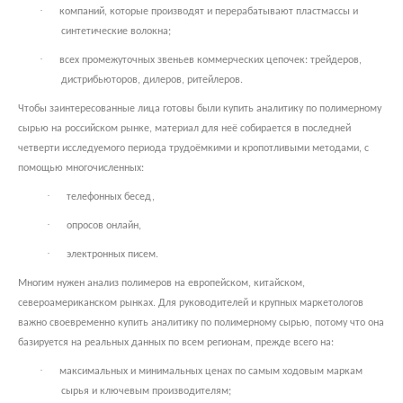
·
компаний, которые производят и перерабатывают пластмассы и
синтетические волокна;
·
всех промежуточных звеньев коммерческих цепочек: трейдеров,
дистрибьюторов, дилеров, ритейлеров.
Чтобы заинтересованные лица готовы были купить аналитику по полимерному
сырью на российском рынке, материал для неё собирается в последней
четверти исследуемого периода трудоёмкими и кропотливыми методами, с
помощью многочисленных:
·
телефонных бесед,
·
опросов онлайн,
·
электронных писем.
Многим нужен анализ полимеров на европейском, китайском,
североамериканском рынках. Для руководителей и крупных маркетологов
важно своевременно купить аналитику по полимерному сырью, потому что она
базируется на реальных данных по всем регионам, прежде всего на:
·
максимальных и минимальных ценах по самым ходовым маркам
сырья и ключевым производителям;