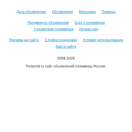
Дать объявление
Объявления
Магазины
Помощь
Продвинуть объявление
Блог о полимерах
Справочник полимеров
Индекс цен
Реклама на сайте
Служба поддержки
Условия использования
Карта сайта
2008-2026
Poliamid.ru сайт объявлений полимеры России.
Использование сайта, означает согласие с
Пользовательским
соглашением
.
Оплачивая услуги сайта, вы принимаете
оферту
.