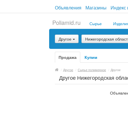
Объявления
Магазины
Индекс 
Poliamid.ru
Сырье
Издели
Другое
Нижегородская област
Продажа
Купим
/
Другое
/
Сырье полимерное
/
Другое
Другое Нижегородская обла
Объявлен