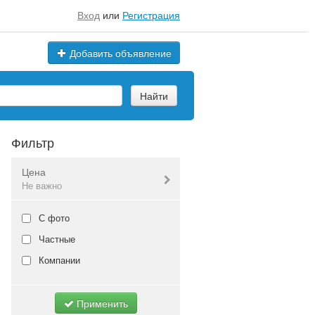
Вход
или
Регистрация
Добавить объявление
Найти
Фильтр
Цена
Не важно
Валюта:
руб.
С фото
Частные
Компании
Не важно
Применить