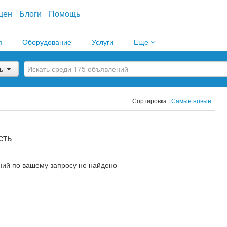
цен
Блоги
Помощь
я
Оборудование
Услуги
Еще
ь
Сортировка :
Самые новые
сть
ий по вашему запросу не найдено