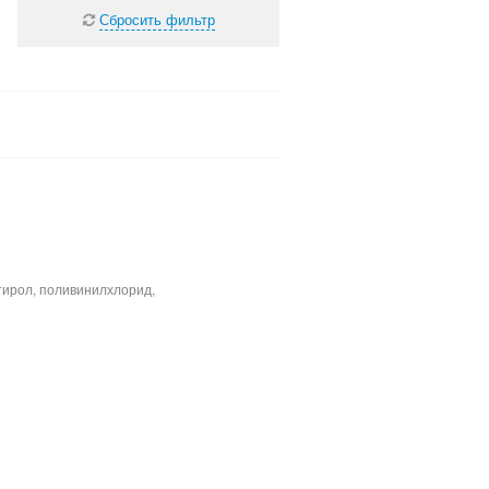
Сбросить фильтр
тирол, поливинилхлорид,