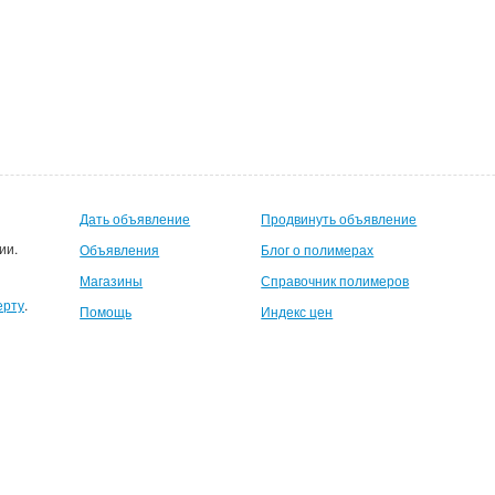
Дать объявление
Продвинуть объявление
ии.
Объявления
Блог о полимерах
Магазины
Справочник полимеров
ерту
.
Помощь
Индекс цен
шемуся пользователю 500руб на счет