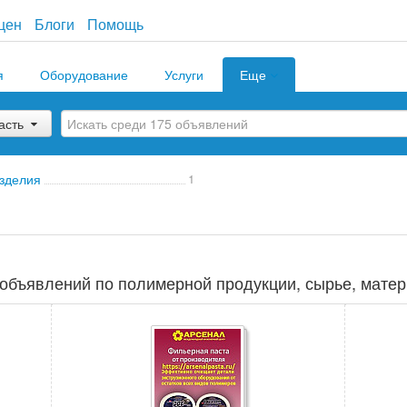
цен
Блоги
Помощь
я
Оборудование
Услуги
Еще
асть
зделия
1
объявлений по полимерной продукции, сырье, матер