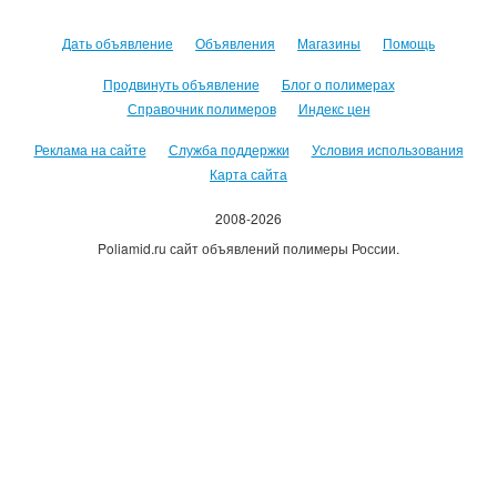
Дать объявление
Объявления
Магазины
Помощь
Продвинуть объявление
Блог о полимерах
Справочник полимеров
Индекс цен
Реклама на сайте
Служба поддержки
Условия использования
Карта сайта
2008-2026
Poliamid.ru сайт объявлений полимеры России.
Использование сайта, означает согласие с
Пользовательским
соглашением
.
Оплачивая услуги сайта, вы принимаете
оферту
.