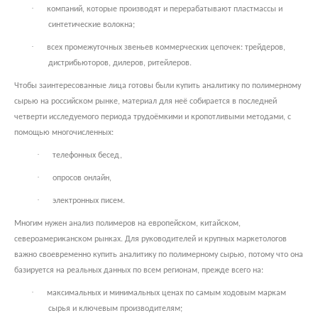
·
компаний, которые производят и перерабатывают пластмассы и
синтетические волокна;
·
всех промежуточных звеньев коммерческих цепочек: трейдеров,
дистрибьюторов, дилеров, ритейлеров.
Чтобы заинтересованные лица готовы были купить аналитику по полимерному
сырью на российском рынке, материал для неё собирается в последней
четверти исследуемого периода трудоёмкими и кропотливыми методами, с
помощью многочисленных:
·
телефонных бесед,
·
опросов онлайн,
·
электронных писем.
Многим нужен анализ полимеров на европейском, китайском,
североамериканском рынках. Для руководителей и крупных маркетологов
важно своевременно купить аналитику по полимерному сырью, потому что она
базируется на реальных данных по всем регионам, прежде всего на:
·
максимальных и минимальных ценах по самым ходовым маркам
сырья и ключевым производителям;