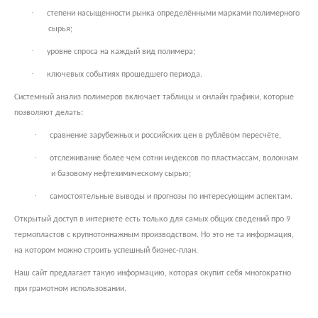
·
степени насыщенности рынка определёнными марками полимерного
сырья;
·
уровне спроса на каждый вид полимера;
·
ключевых событиях прошедшего периода.
Системный анализ полимеров включает таблицы и онлайн графики, которые
позволяют делать:
·
сравнение зарубежных и российских цен в рублёвом пересчёте,
·
отслеживание более чем сотни индексов по пластмассам, волокнам
и базовому нефтехимическому сырью;
·
самостоятельные выводы и прогнозы по интересующим аспектам.
Открытый доступ в интернете есть только для самых общих сведений про 9
термопластов с крупнотоннажным производством. Но это не та информация,
на котором можно строить успешный бизнес-план.
Наш сайт предлагает такую информацию, которая окупит себя многократно
при грамотном использовании.