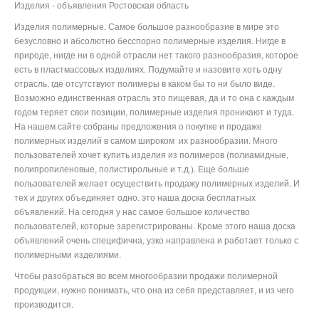
Изделия - объявления Ростовская область
Изделия полимерные. Самое большое разнообразие в мире это
безусловно и абсолютно бесспорно полимерные изделия. Нигде в
природе, нигде ни в одной отрасли нет такого разнообразия, которое
есть в пластмассовых изделиях. Подумайте и назовите хоть одну
отрасль, где отсутствуют полимеры в каком бы то ни было виде.
Возможно единственная отрасль это пищевая, да и то она с каждым
годом теряет свои позиции, полимерные изделия проникают и туда.
На нашем сайте собраны предложения о покупке и продаже
полимерных изделий в самом широком их разнообразии. Много
пользователей хочет купить изделия из полимеров (полиамидные,
полипропиленовые, полистирольные и т.д.). Еще больше
пользователей желает осуществить продажу полимерных изделий. И
тех и других объединяет одно. это наша доска бесплатных
объявлений. На сегодня у нас самое большое количество
пользователей, которые зарегистрированы. Кроме этого наша доска
объявлений очень специфична, узко направлена и работает только с
полимерными изделиями.
Чтобы разобраться во всем многообразии продажи полимерной
продукции, нужно понимать, что она из себя представляет, и из чего
производится.