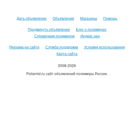
Дать объявление
Объявления
Магазины
Помощь
Продвинуть объявление
Блог о полимерах
Справочник полимеров
Индекс цен
Реклама на сайте
Служба поддержки
Условия использования
Карта сайта
2008-2026
Poliamid.ru сайт объявлений полимеры России.
Использование сайта, означает согласие с
Пользовательским
соглашением
.
Оплачивая услуги сайта, вы принимаете
оферту
.