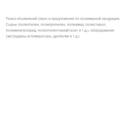
Поиск объявлений спрос и предложения по полимерной продукции.
Сырье (полиэтилен, полипропилен, полиамид, полистирол,
поливинилхлорид, полиэтилентерефталат и т.д.), оборудование
(экструдеры,агломераторы, дробилки и т.д.)