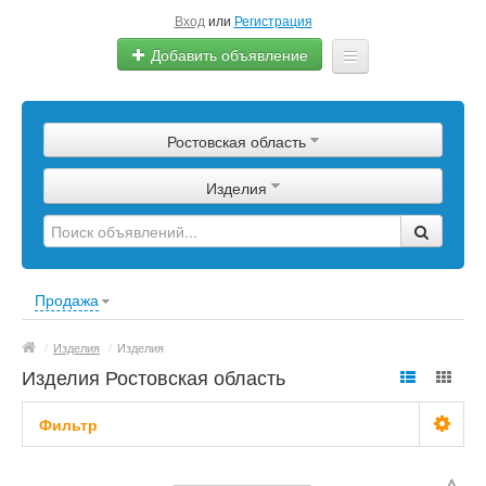
Вход
или
Регистрация
Добавить объявление
Главная
Ростовская область
Сырье
Изделия
Изделия
Оборудование
Услуги
Продажа
Еще
/
Изделия
/
Изделия
Изделия Ростовская область
Фильтр
С фото