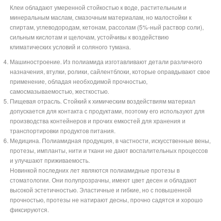
Клеи обладают умеренной стойкостью к воде, растительным и
минеральным маслам, смазочным материалам, но малостойки к
спиртам, углеводородам, кетонам, рассолам (5%-ный раствор соли),
сильным кислотам и щелочам, устойчивы к воздействию
климатических условий и соляного тумана.
Машиностроение. Из полиамида изготавливают детали различного
назначения, втулки, ролики, сайлентблоки, которые оправдывают свое
применение, обладая необходимой прочностью,
самосмазываемостью, жесткостью.
Пищевая отрасль. Стойкий к химическим воздействиям материал
допускается для контакта с продуктами, поэтому его используют для
производства контейнеров и прочих емкостей для хранения и
транспортировки продуктов питания.
Медицина. Полиамидная продукция, в частности, искусственные вены,
протезы, импланты, нити и ткани не дают воспалительных процессов
и улучшают приживаемость.
Новинкой последних лет являются полиамидные протезы в
стоматологии. Они полупрозрачны, имеют цвет десен и обладают
высокой эстетичностью. Эластичные и гибкие, но с повышенной
прочностью, протезы не натирают десны, прочно садятся и хорошо
фиксируются.