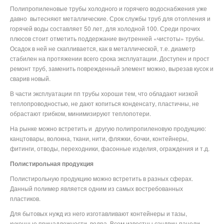
Полипропиленовые трубы холодного и горячего водоснабжения уже
давно
вытесняют металлические. Срок службы труб для отопления и
горячей воды составляет 50 лет, для холодной 100. Среди прочих
плюсов стоит отметить поддержание внутренней «чистоты» трубы.
Осадок в ней не скапливается, как в металлической, т.е. диаметр
стабилен на протяжении всего срока эксплуатации. Доступен и прост
ремонт труб, заменить поврежденный элемент можно, вырезав кусок и
сварив новый.
В части эксплуатации пп трубы хороши тем, что обладают низкой
теплопроводностью, не дают копиться конденсату, пластичны, не
обрастают грибком, минимизируют теплопотери.
На рынке можно встретить и
другую полипропиленовую продукцию:
канцтовары, волокна, ткани, нити, фляжки, бочки, контейнеры,
фитинги, отводы, переходники, фасонные изделия, ограждения и т.д.
Полистирольная продукция
Полистирольную продукцию можно встретить в разных сферах.
Данный полимер является одним из самых востребованных
пластиков.
Для бытовых нужд из него изготавливают контейнеры и тазы,
кухонные принадлежности, ведра. Всем известны сэндвич-панели,