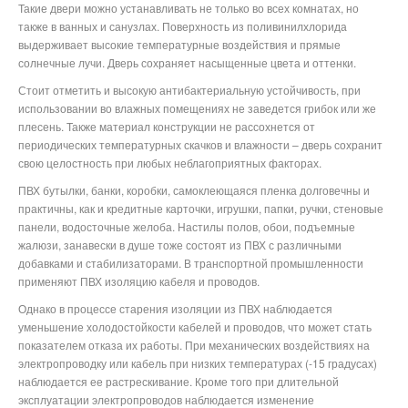
Такие двери можно устанавливать не только во всех комнатах, но
также в ванных и санузлах. Поверхность из поливинилхлорида
выдерживает высокие температурные воздействия и прямые
солнечные лучи. Дверь сохраняет насыщенные цвета и оттенки.
Стоит отметить и высокую антибактериальную устойчивость, при
использовании во влажных помещениях не заведется грибок или же
плесень. Также материал конструкции не рассохнется от
периодических температурных скачков и влажности – дверь сохранит
свою целостность при любых неблагоприятных факторах.
ПВХ бутылки, банки, коробки, самоклеющаяся пленка долговечны и
практичны, как и кредитные карточки, игрушки, папки, ручки, стеновые
панели, водосточные желоба. Настилы полов, обои, подъемные
жалюзи, занавески в душе тоже состоят из ПВХ с различными
добавками и стабилизаторами. В транспортной промышленности
применяют ПВХ изоляцию кабеля и проводов.
Однако в процессе старения изоляции из ПВХ наблюдается
уменьшение холодостойкости кабелей и проводов, что может стать
показателем отказа их работы. При механических воздействиях на
электропроводку или кабель при низких температурах (-15 градусах)
наблюдается ее растрескивание. Кроме того при длительной
эксплуатации электропроводов наблюдается изменение