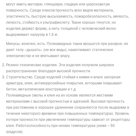
могут иметь матовую, глянцевую, гладкую или шероховатую
поверхность. Среди плюсов прочность всех видов материала,
эластичность, быструю высыхаемость, пожаробезопасность, мягкость,
легкость, стойкость к ультрафиолету. Ткани хорошо тянутся, но
изделия держат форму, а нить толщиной с человеческий волос
выдерживает нагрузку в 1,5 кг.
Минусы, конечно, есть. Полиамидные ткани крошатся при раскрое, не
дают телу «дышать» (не все виды), накапливают статическое
электричество и не впитывают влагу.
Резино-технические изделия. Эти изделия получили широкое
распространение благодаря высокой прочности.
Строительство. Среди изделий стойкая к химии и влаге запорная
арматура, клеи, антикоррозийные покрытия, которыми покрывают
бетон, металлические конструкции и т.д.
Полиамидные смолы и клеи на их основе являются жесткими
материалами с высокой прочностью и адгезией. Высокая прочность
при растяжении и хорошее удлинение сохраняются после выдержки в
течение некоторого времени при повышенных температурах. Уровень
потери прочности при увеличении температуры зависит от рецептуры
клея. Работоспособность при низких температурах (ниже – 50
градусов).