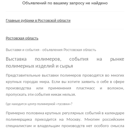
Не важно
Объявлений по вашему запросу не найдено
Валюта:
руб.
С фото
Главные рубрики в Ростовской области
Частные
Компании
Ростовская область
Не важно
Выставки и события - объявления Ростовская область
Сбросить фильтр
Применить
Выставка полимеров, события на рынке
полимерных изделий и сырья
Представительные
выставки полимеров
проводятся во многих
крупных городах мира. Если вы хотите заявить о себе в сфере
производства или применения пластмасс и волокон,
пропускать эти события никак нельзя.
Где находится центр полимерной «тусовки»?
Примерно половина крупных регулярных событий в календаре
полимерщика приходится на Москву. Многим российским
специалистам и владельцам производств нет особого смысла