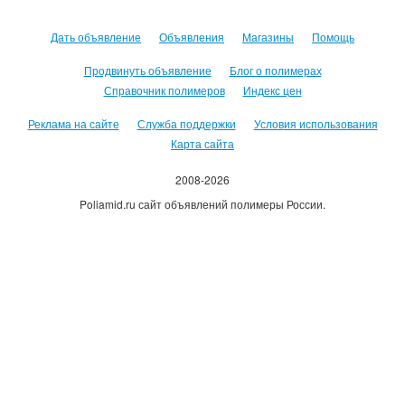
Дать объявление
Объявления
Магазины
Помощь
Продвинуть объявление
Блог о полимерах
Справочник полимеров
Индекс цен
Реклама на сайте
Служба поддержки
Условия использования
Карта сайта
2008-2026
Poliamid.ru сайт объявлений полимеры России.
Использование сайта, означает согласие с
Пользовательским
соглашением
.
Оплачивая услуги сайта, вы принимаете
оферту
.