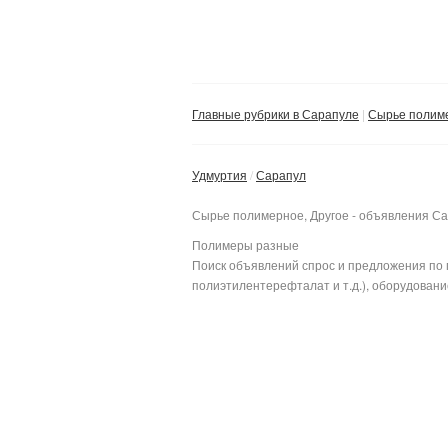
Главные рубрики в Сарапуле
Сырье полим
Удмуртия
Сарапул
Сырье полимерное, Другое - объявления С
Полимеры разные
Поиск объявлений спрос и предложения по 
полиэтилентерефталат и т.д.), оборудование