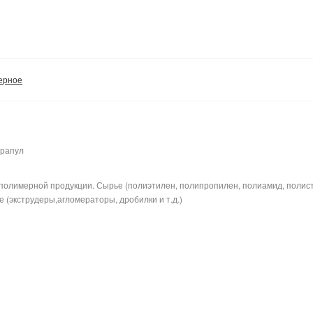
ерное
арапул
полимерной продукции. Сырье (полиэтилен, полипропилен, полиамид, полис
 (экструдеры,агломераторы, дробилки и т.д.)