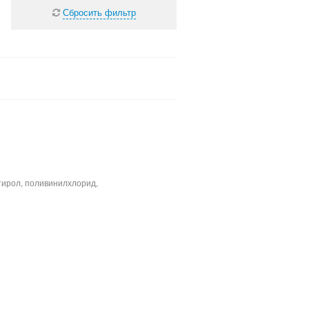
Сбросить фильтр
тирол, поливинилхлорид,