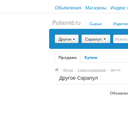
Объявления
Магазины
Индекс 
Poliamid.ru
Сырье
Издели
Другое
Сарапул
Продажа
Купим
/
Другое
/
Сырье полимерное
/
Другое
Другое Сарапул
Объявлен