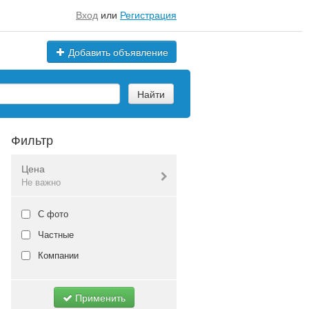
Вход
или
Регистрация
Добавить объявление
Найти
Фильтр
Цена
Не важно
Валюта:
руб.
С фото
Частные
Компании
Не важно
Применить