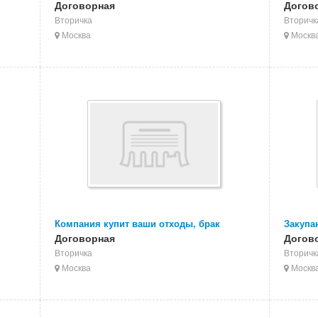
ленки
брак печати, неликвиды
Договорная
ПС пла
Догов
полипропиленовой пленки
Вторичка
Вторичк
Москва
Москв
Компания купит ваши отходы, брак
Закупа
ПОЛИСТИРОЛА
Договорная
издели
Догов
Вторичка
Вторичк
Москва
Москв