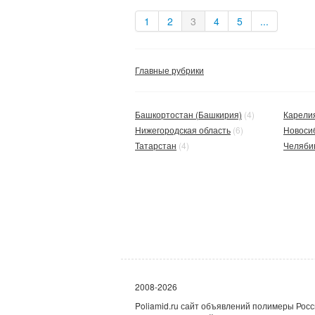
1
2
3
4
5
...
Главные рубрики
Башкортостан (Башкирия)
(4)
Карели
Нижегородская область
(6)
Новоси
Татарстан
(4)
Челяби
2008-2026
Poliamid.ru сайт объявлений полимеры Росс