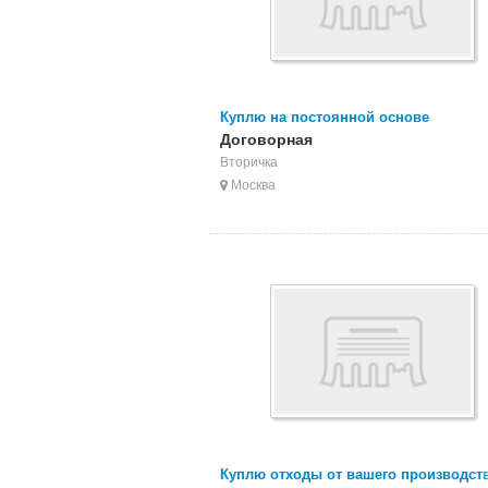
Куплю на постоянной основе
полипропилен. ПП ящики на перераб
Договорная
ПП ведра, ПП мешки, ПП биг бэги, П
Вторичка
Москва
Куплю отходы от вашего производств