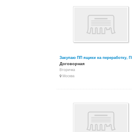
Закупаю ПП ящики на переработку, П
ведра, ПП мешки, ПП биг бэги, ПП пл
Договорная
Вторичка
Москва