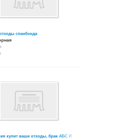
отходы спанбонда
орная
а
а
ия купит ваши отходы, брак АБС И