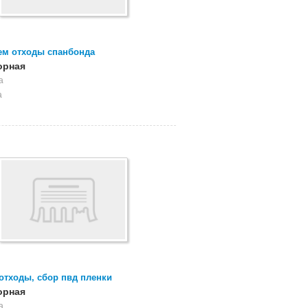
ем отходы спанбонда
орная
а
а
отходы, сбор пвд пленки
орная
а