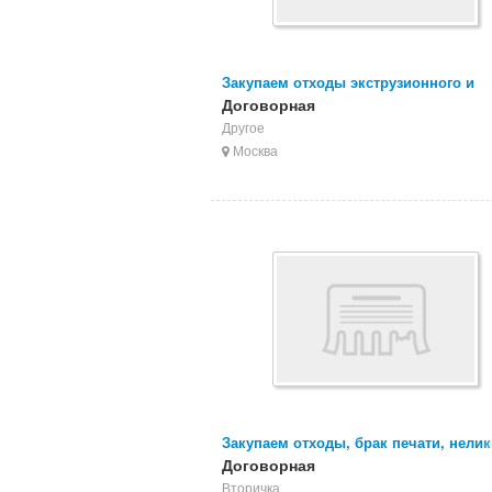
Закупаем отходы экструзионного и
литьевого АБС
Договорная
Другое
Москва
Закупаем отходы, брак печати, нели
CPP БОПП пленки
Договорная
Вторичка