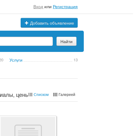
Вход
или
Регистрация
Добавить объявление
Найти
20
Услуги
13
иалы, цены, марки
Списком
Галереей