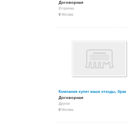
брак печати, неликвиды CPP БОПП п
Договорная
Вторичка
Москва
Компания купит ваши отходы, брак
экструзионного и литьевого АБС
Договорная
Другое
Москва