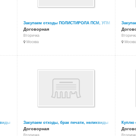
Закупаем отходы ПОЛИСТИРОЛА ПСМ, УПМ
Закупа
Договорная
Догов
Вторичка
Вторичк
Москва
Москв
квиды
Закупаем отходы, брак печати, неликвиды
Куплю 
полипропиленовой пленки
Договорная
Догов
Вторичка
Вторичк