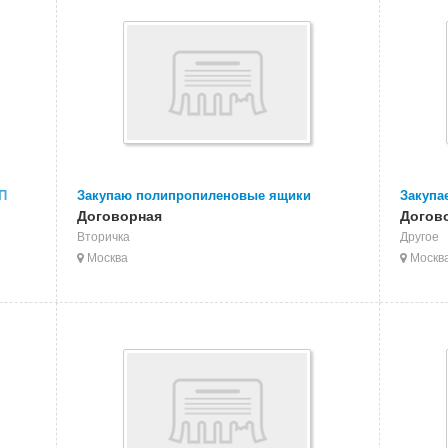
П
Закупаю полипропиленовые ящики
Закупа
енку
Договорная
издели
Догов
Вторичка
Другое
Москва
Москв