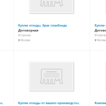
Куплю отходы, брак спанбонда
Куплю 
отку,
Договорная
Догов
Вторичка
Вторичк
Москва
Москв
а,
Куплю отходы от вашего производства,
Компан