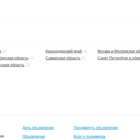
я
(3)
Краснодарский край
(4)
Москва и Московская об
бирская область
(3)
Самарская область
(5)
Санкт-Петербург и обл
нская область
(3)
Дать объявление
Продвинуть объявление
ии.
Объявления
Блог о полимерах