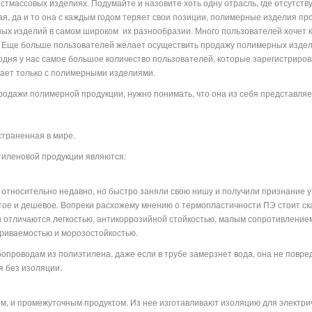
астмассовых изделиях. Подумайте и назовите хоть одну отрасль, где отсутств
я, да и то она с каждым годом теряет свои позиции, полимерные изделия пр
ых изделий в самом широком их разнообразии. Много пользователей хочет 
. Еще больше пользователей желает осуществить продажу полимерных изделий
одня у нас самое большое количество пользователей, которые зарегистриро
равлена и работает только с полимерными изделиям
одажи полимерной продукции, нужно понимать, что она из себя представляет,
страненная в мире.
иленовой продукции являются:
относительно недавно, но быстро заняли свою нишу и получили признание у
тое и дешевое. Вопреки расхожему мнению о термопластичности ПЭ стоит ска
ы отличаются легкостью, антикоррозийной стойкостью, малым сопротивление
ариваемостью и морозостойкостью.
проводам из полиэтилена, даже если в трубе замерзнет вода, она не повред
я без изоляции.
, и промежуточным продуктом. Из нее изготавливают изоляцию для электриче