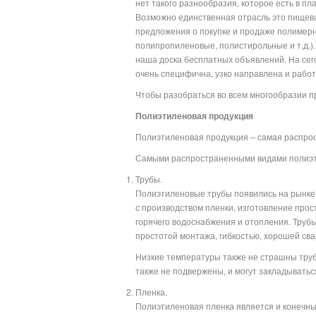
нет такого разнообразия, которое есть в пл
Возможно единственная отрасль это пищева
предложения о покупке и продаже полимерн
полипропиленовые, полистирольные и т.д.)
наша доска бесплатных объявлений. На сег
очень специфична, узко нап
Чтобы разобраться во всем многообразии пр
Полиэтиленовая продукция
Полиэтиленовая продукция – самая распро
Самыми распространенными видами полиэт
Трубы.
Полиэтиленовые трубы появились на рынке 
с производством пленки, изготовление прос
горячего водоснабжения и отопления. Труб
простотой монтажа, гибкостью, хорошей св
Низкие температуры также не страшны трубо
также не подвержены, и могут закладыватьс
Пленка.
Полиэтиленовая пленка является и конечным