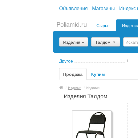
Объявления
Магазины
Индекс 
Poliamid.ru
Сырье
Издели
Изделия
Талдом
Другое
1
Продажа
Купим
/
Изделия
/
Изделия
Изделия Талдом