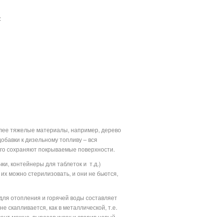
:
олее тяжелые материалы, например, дерево
обавки к дизельному топливу – вся
лго сохраняют покрываемые поверхности.
ки, контейнеры для таблеток и
т.д.)
их можно стерилизовать, и они не бьются,
для отопления и горячей воды составляет
 скапливается, как в металлической, т.е.
ент можно, вырезав кусок и сварив новый.