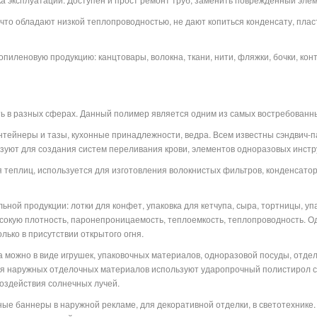
 что обладают низкой теплопроводностью, не дают копиться конденсату, плас
пиленовую продукцию: канцтовары, волокна, ткани, нити, фляжки, бочки, кон
 в разных сферах. Данный полимер является одним из самых востребованны
нтейнеры и тазы, кухонные принадлежности, ведра. Всем известны сэндвич-п
ьзуют для создания систем переливания крови, элементов одноразовых инстр
я теплиц, используется для изготовления волокнистых фильтров, конденсатор
ной продукции: лотки для конфет, упаковка для кетчупа, сыра, тортницы, уп
сокую плотность, паронепроницаемость, теплоемкость, теплопроводность. О
лько в присутствии открытого огня.
 можно в виде игрушек, упаковочных материалов, одноразовой посуды, отде
ля наружных отделочных материалов используют ударопрочный полистирол с
воздействия солнечных лучей.
ые баннеры в наружной рекламе, для декоративной отделки, в светотехнике.