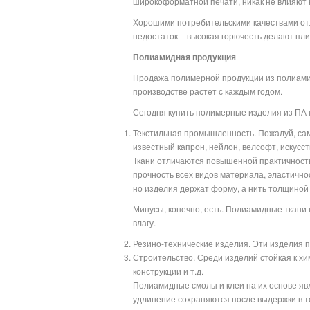
широкоформатной печати, никак не влияют н
Хорошими потребительскими качествами отл
недостаток – высокая горючесть делают пл
Полиамидная продукция
Продажа полимерной продукции из полиамид
производстве растет с каждым годом.
Сегодня купить полимерные изделия из ПА
Текстильная промышленность. Пожалуй, сам
известный капрон, нейлон, велсофт, искусст
Ткани отличаются повышенной практичность
прочность всех видов материала, эластичнос
но изделия держат форму, а нить толщиной с
Минусы, конечно, есть. Полиамидные ткани 
влагу.
Резино-технические изделия. Эти изделия 
Строительство. Среди изделий стойкая к хи
конструкции и т.д.
Полиамидные смолы и клеи на их основе яв
удлинение сохраняются после выдержки в т