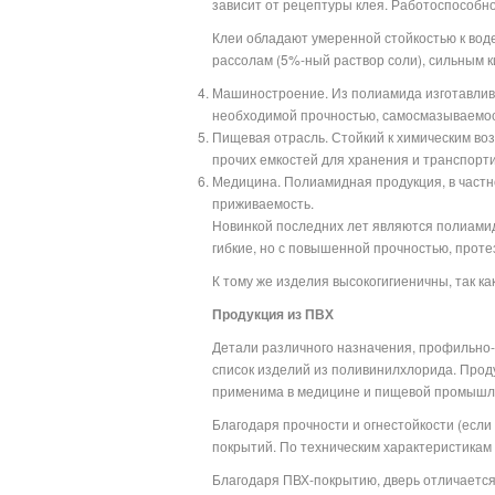
зависит от рецептуры клея. Работоспособнос
Клеи обладают умеренной стойкостью к вод
рассолам (5%-ный раствор соли), сильным к
Машиностроение. Из полиамида изготавлива
необходимой прочностью, самосмазываемос
Пищевая отрасль. Стойкий к химическим воз
прочих емкостей для хранения и транспорти
Медицина. Полиамидная продукция, в частн
приживаемость.
Новинкой последних лет являются полиамид
гибкие, но с повышенной прочностью, прот
К тому же изделия высокогигиеничны, так ка
Продукция из ПВХ
Детали различного назначения, профильно-п
список изделий из поливинилхлорида. Проду
применима в медицине и пищевой промышл
Благодаря прочности и огнестойкости (если
покрытий. По техническим характеристикам
Благодаря ПВХ-покрытию, дверь отличается