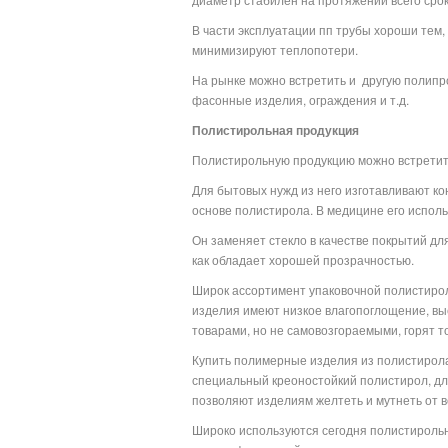
В части эксплуатации пп трубы хороши тем,
минимизируют теплопотери.
На рынке можно встретить и
другую полипро
фасонные изделия, ограждения и т.д.
Полистирольная продукция
Полистирольную продукцию можно встретить
Для бытовых нужд из него изготавливают ко
основе полистирола. В медицине его испол
Он заменяет стекло в качестве покрытий дл
как обладает хорошей прозрачностью.
Широк ассортимент упаковочной полистироль
изделия имеют низкое влагопоглощение, вы
товарами, но не самовозгораемыми, горят то
Купить полимерные изделия из полистирола
специальный креоностойкий полистирол, д
позволяют изделиям желтеть и мутнеть от 
Широко используются сегодня полистирольн