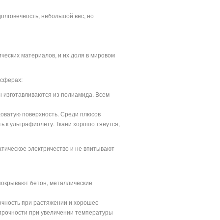
лговечность, небольшой вес, но
еских материалов, и их доля в мировом
 сферах:
н изготавливаются из полиамида. Всем
ховатую поверхность. Среди плюсов
ть к ультрафиолету. Ткани хорошо тянутся,
атическое электричество и не впитывают
 покрывают бетон, металлические
очность при растяжении и хорошее
прочности при увеличении температуры