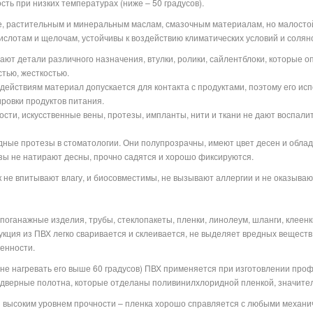
ть при низких температурах (ниже – 50 градусов).
е, растительным и минеральным маслам, смазочным материалам, но малостойк
ислотам и щелочам, устойчивы к воздействию климатических условий и солян
ют детали различного назначения, втулки, ролики, сайлентблоки, которые 
тью, жесткостью.
действиям материал допускается для контакта с продуктами, поэтому его ис
ровки продуктов питания.
ости, искусственные вены, протезы, импланты, нити и ткани не дают воспал
ные протезы в стоматологии. Они полупрозрачны, имеют цвет десен и облад
езы не натирают десны, прочно садятся и хорошо фиксируются.
к не впитывают влагу, и биосовместимы, не вызывают аллергии и не оказываю
оганажные изделия, трубы, стеклопакеты, пленки, линолеум, шланги, клеенк
кция из ПВХ легко сваривается и склеивается, не выделяет вредных веществ 
енности.
 не нагревать его выше 60 градусов) ПВХ применяется при изготовлении про
 дверные полотна, которые отделаны поливинилхлоридной пленкой, значите
 высоким уровнем прочности – пленка хорошо справляется с любыми механи