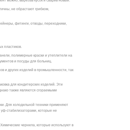
тичны, не обрастают грибком,
тейнеры, фитинги, отводы, переходники,
х пластиков.
анели, полимерные краски и утеплители на
ументов и посуды для больниц.
ов и других изделий в промышленности, так
аковка для кондитерских изделий. Эти
днако также являются сгораемыми
лки. Для холодильной техники применяют
 уф-стабилизаторами, которые не
 Химические чернила, которые используют в