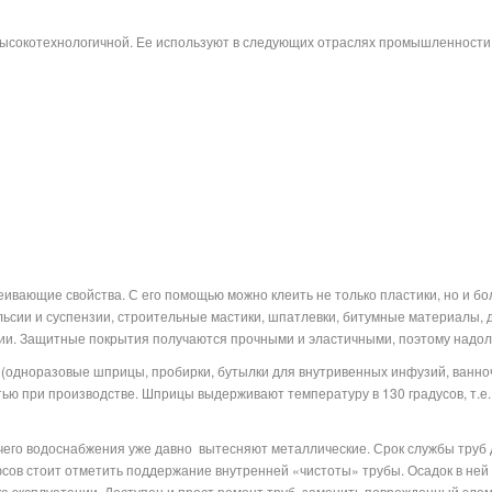
высокотехнологичной. Ее используют в следующих отраслях промышленности
ивающие свойства. С его помощью можно клеить не только пластики, но и б
ьсии и суспензии, строительные мастики, шпатлевки, битумные материалы, д
имии. Защитные покрытия получаются прочными и эластичными, поэтому надо
одноразовые шприцы, пробирки, бутылки для внутривенных инфузий, ванноч
тью при производстве. Шприцы выдерживают температуру в 130 градусов, т.е. 
чего водоснабжения уже давно
вытесняют металлические. Срок службы труб 
сов стоит отметить поддержание внутренней «чистоты» трубы. Осадок в ней не
а эксплуатации. Доступен и прост ремонт труб, заменить поврежденный элем