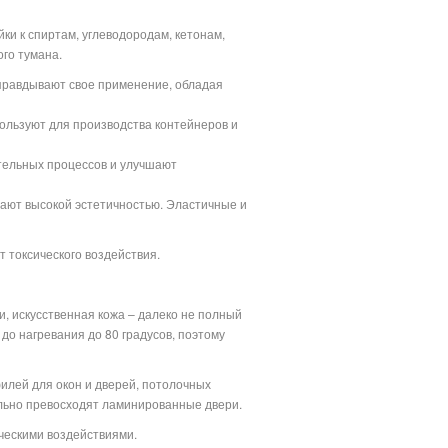
и к спиртам, углеводородам, кетонам,
ого тумана.
оправдывают свое применение, обладая
пользуют для производства контейнеров и
ительных процессов и улучшают
ают высокой эстетичностью. Эластичные и
т токсического воздействия.
и, искусственная кожа – далеко не полный
до нагревания до 80 градусов, поэтому
филей для окон и дверей, потолочных
льно превосходят ламинированные двери.
ческими воздействиями.