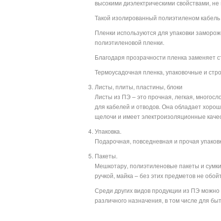
высокими диэлектрическими свойствами, не
Такой изолированный полиэтиленом кабель
Пленки используются для упаковки замороже
полиэтиленовой пленки.
Благодаря прозрачности пленка заменяет ст
Термоусадочная пленка, упаковочные и стр
Листы, плиты, пластины, блоки
Листы из ПЭ – это прочная, легкая, многос
для кабелей и отводов. Она обладает хорош
щелочи и имеет электроизоляционные качес
Упаковка.
Подарочная, повседневная и прочая упаковка
Пакеты.
Мешкотару, полиэтиленовые пакеты и сумки 
ручкой, майка – без этих предметов не обой
Среди других видов продукции из ПЭ можн
различного назначения, в том числе для б