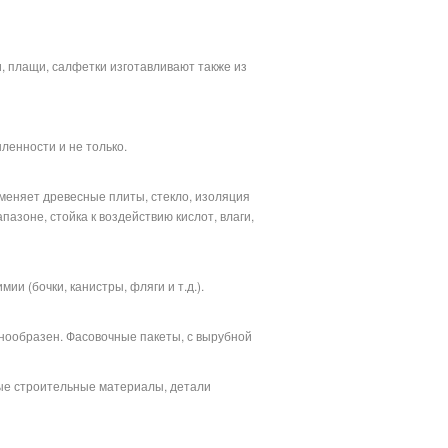
и, плащи, салфетки изготавливают также из
ленности и не только.
аменяет древесные плиты, стекло, изоляция
зоне, стойка к воздействию кислот, влаги,
ии (бочки, канистры, фляги и т.д.).
знообразен. Фасовочные пакеты, с вырубной
ые строительные материалы, детали