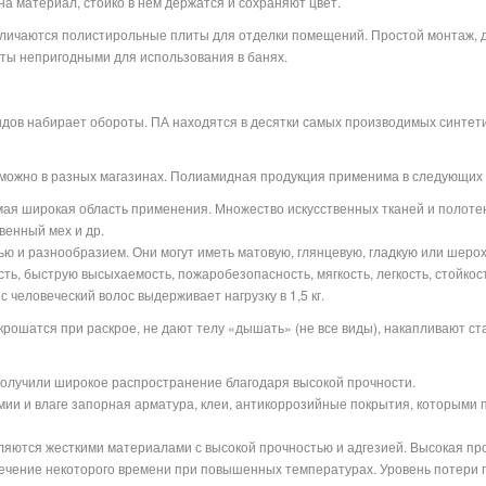
а материал, стойко в нем держатся и сохраняют цвет.
ичаются полистирольные плиты для отделки помещений. Простой монтаж, до
иты непригодными для использования в банях.
ов набирает обороты. ПА находятся в десятки самых производимых синтетич
 можно в разных магазинах. Полиамидная продукция применима в следующих
ая широкая область применения. Множество искусственных тканей и полоте
венный мех и др.
ю и разнообразием. Они могут иметь матовую, глянцевую, гладкую или шеро
ть, быструю высыхаемость, пожаробезопасность, мягкость, легкость, стойкос
 человеческий волос выдерживает нагрузку в 1,5 кг.
крошатся при раскрое, не дают телу «дышать» (не все виды), накапливают ст
получили широкое распространение благодаря высокой прочности.
мии и влаге запорная арматура, клеи, антикоррозийные покрытия, которыми
ляются жесткими материалами с высокой прочностью и адгезией. Высокая пр
ечение некоторого времени при повышенных температурах. Уровень потери 