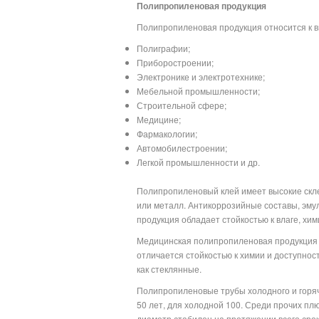
Полипропиленовая продукция
Полипропиленовая продукция относится к 
Полиграфии;
Приборостроении;
Электронике и электротехнике;
Мебельной промышленности;
Строительной сфере;
Медицине;
Фармакологии;
Автомобилестроении;
Легкой промышленности и др.
Полипропиленовый клей имеет высокие скле
или металл. Антикоррозийные составы, эмул
продукция обладает стойкостью к влаге, х
Медицинская полипропиленовая продукция (
отличается стойкостью к химии и доступнос
как стеклянные.
Полипропиленовые трубы холодного и горя
50 лет, для холодной 100. Среди прочих плю
диаметр стабилен на протяжении всего срок