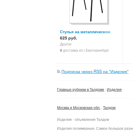
Стулья на металлическом
каркасе, стулья ИЗО, стулья
625 руб.
для персонала
Другое
доставка из г.Екатеринбург
Подписка через RSS на "Изделия"
Главные рубрики в Талдоме
Изделия
Москва и Московская обл.
Талдом
Изделия - объявления Талдом
Изделия полимерные. Самое большое разноо