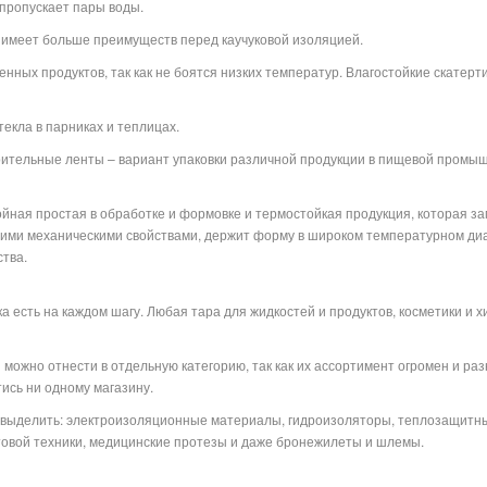
 пропускает пары воды.
 имеет больше преимуществ перед каучуковой изоляцией.
нных продуктов, так как не боятся низких температур. Влагостойкие скатерт
екла в парниках и теплицах.
оительные ленты – вариант упаковки различной продукции в пищевой промыш
лойная простая в обработке и формовке и термостойкая продукция, которая з
ими механическими свойствами, держит форму в широком температурном диапа
тва.
 есть на каждом шагу. Любая тара для жидкостей и продуктов, косметики и хим
можно отнести в отдельную категорию, так как их ассортимент огромен и ра
тись ни одному магазину.
о выделить: электроизоляционные материалы, гидроизоляторы, теплозащитн
ытовой техники, медицинские протезы и даже бронежилеты и шлемы.