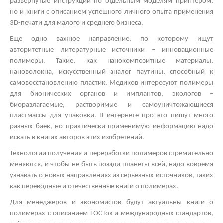
развернутые инструкции по отдельным моделям принтером,
но и книги с описанием успешного личного опыта применения
3
D
-печати для малого и среднего бизнеса.
Еще одно важное направление, по которому ищут
авторитетные литературные источники – инновационные
полимеры. Такие, как нанокомпозитные материалы,
нановолокна, искусственный аналог паутины, способный к
самовосстановлению пластик. Медиков интересуют полимеры
для бионических органов и имплантов, экологов –
биоразлагаемые, растворимые и самоуничтожающиеся
пластмассы для упаковки. В интернете про это пишут много
разных баек, но практически применимую информацию надо
искать в книгах авторов этих изобретений.
Технологии получения и переработки полимеров стремительно
меняются, и чтобы не быть позади планеты всей, надо вовремя
узнавать о новых направлениях из серьезных источников, таких
как переводные и отечественные книги о полимерах.
Для менеджеров и экономистов будут актуальны книги о
полимерах с описанием ГОСТов и международных стандартов,