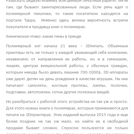
Разыскать редкую новинку или ценный печатный раритет легче
там, где бывают заинтересованные люди. Если речь идет о
полимерной тематике, то такие посетители находятся на
портале Тарра. Именно здесь велика вероятность встречи
покупателя и продавца книг о полимерах.
Химическое чтиво: какие темы в тренде
Полимерный хит начала 21 века – 3
D
печать. Объемные
принтеры есть не только у каждой уважающей себя компании,
независимо от направления ее работы, но и в гимназиях,
лицеях, центрах внешкольной работы, у обычных граждан,
которым некуда было девать лишние 700-1000$. 3
D
-аппараты
уже дарят детям на день рождения в качестве игрушек. На них
печатают самолеты, костные протезы, лампы, полочки,
подставки, автопоилки, сотни других полезных вещей.
Но разобраться с работой этого устройства не так уж и просто.
Для этого нужны книги о полимерах, которые применяются для
печати на 3
D
принтерах. Этих изданий выпуска 2015 года и еще
более поздних не так уж мало, но найти их в свободной
продаже бывает сложно. Спросом пользуются не только