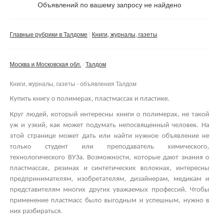
Не важно
Объявлений по вашему запросу не найдено
Валюта:
руб.
С фото
Главные рубрики в Талдоме
Книги, журналы, газеты
Частные
Компании
Москва и Московская обл.
Талдом
Не важно
Книги, журналы, газеты - объявления Талдом
Сбросить фильтр
Применить
Купить книгу о полимерах, пластмассах и пластике.
Круг людей, который интересны книги о полимерах, не такой
уж и узкий, как может подумать непосвященный человек. На
этой странице может дать или найти нужное объявление не
только студент или преподаватель химического,
технологического ВУЗа. Возможности, которые дают знания о
пластмассах, резинах и синтетических волокнах, интересны
предпринимателям, изобретателям, дизайнерам, медикам и
представителям многих других уважаемых профессий.
Чтобы
применение пластмасс было выгодным и успешным, нужно в
них разбираться.