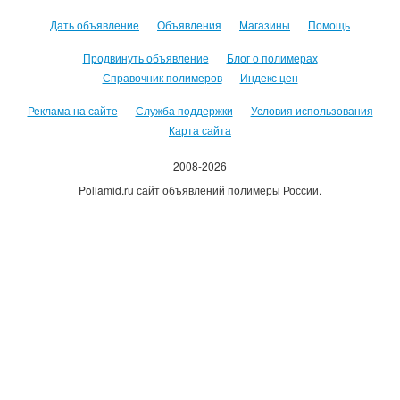
Дать объявление
Объявления
Магазины
Помощь
Продвинуть объявление
Блог о полимерах
Справочник полимеров
Индекс цен
Реклама на сайте
Служба поддержки
Условия использования
Карта сайта
2008-2026
Poliamid.ru сайт объявлений полимеры России.
Использование сайта, означает согласие с
Пользовательским
соглашением
.
Оплачивая услуги сайта, вы принимаете
оферту
.