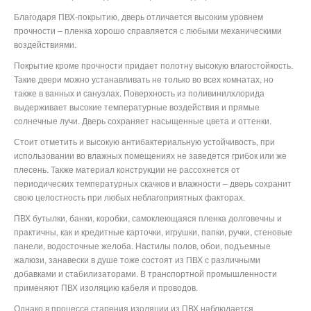
Благодаря ПВХ-покрытию, дверь отличается высоким уровнем
прочности – пленка хорошо справляется с любыми механическими
воздействиями.
Покрытие кроме прочности придает полотну высокую влагостойкость.
Такие двери можно устанавливать не только во всех комнатах, но
также в ванных и санузлах. Поверхность из поливинилхлорида
выдерживает высокие температурные воздействия и прямые
солнечные лучи. Дверь сохраняет насыщенные цвета и оттенки.
Стоит отметить и высокую антибактериальную устойчивость, при
использовании во влажных помещениях не заведется грибок или же
плесень. Также материал конструкции не рассохнется от
периодических температурных скачков и влажности – дверь сохранит
свою целостность при любых неблагоприятных факторах.
ПВХ бутылки, банки, коробки, самоклеющаяся пленка долговечны и
практичны, как и кредитные карточки, игрушки, папки, ручки, стеновые
панели, водосточные желоба. Настилы полов, обои, подъемные
жалюзи, занавески в душе тоже состоят из ПВХ с различными
добавками и стабилизаторами. В транспортной промышленности
применяют ПВХ изоляцию кабеля и проводов.
Однако в процессе старения изоляции из ПВХ наблюдается