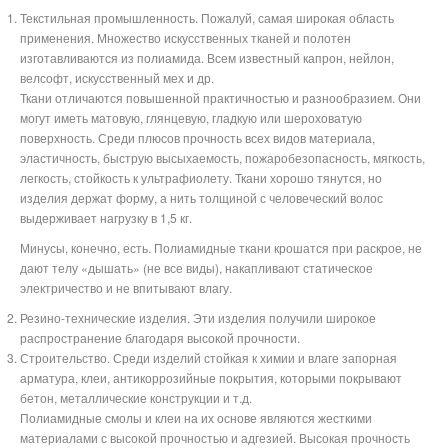
Текстильная промышленность. Пожалуй, самая широкая область
применения. Множество искусственных тканей и полотен
изготавливаются из полиамида. Всем известный капрон, нейлон,
велсофт, искусственный мех и др.
Ткани отличаются повышенной практичностью и разнообразием. Они
могут иметь матовую, глянцевую, гладкую или шероховатую
поверхность. Среди плюсов прочность всех видов материала,
эластичность, быструю высыхаемость, пожаробезопасность, мягкость,
легкость, стойкость к ультрафиолету. Ткани хорошо тянутся, но
изделия держат форму, а нить толщиной с человеческий волос
выдерживает нагрузку в 1,5 кг.
Минусы, конечно, есть. Полиамидные ткани крошатся при раскрое, не
дают телу «дышать» (не все виды), накапливают статическое
электричество и не впитывают влагу.
Резино-технические изделия. Эти изделия получили широкое
распространение благодаря высокой прочности.
Строительство. Среди изделий стойкая к химии и влаге запорная
арматура, клеи, антикоррозийные покрытия, которыми покрывают
бетон, металлические конструкции и т.д.
Полиамидные смолы и клеи на их основе являются жесткими
материалами с высокой прочностью и адгезией. Высокая прочность