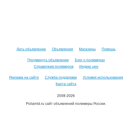
Дать объявление
Объявления
Магазины
Помощь
Продвинуть объявление
Блог о полимерах
Справочник полимеров
Индекс цен
Реклама на сайте
Служба поддержки
Условия использования
Карта сайта
2008-2026
Poliamid.ru сайт объявлений полимеры России.
Использование сайта, означает согласие с
Пользовательским
соглашением
.
Оплачивая услуги сайта, вы принимаете
оферту
.