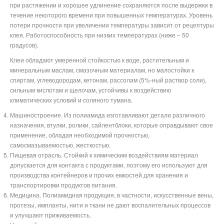
при растяжении и хорошее удлинение сохраняются после выдержки в
течение некоторого времени при повышенных температурах. Уровень
потери прочности при увеличении температуры зависит от рецептуры
клея. Работоспособность при низких температурах (ниже – 50
градусов).
Клеи обладают умеренной стойкостью к воде, растительным и
минеральным маслам, смазочным материалам, но малостойки к
спиртам, углеводородам, кетонам, рассолам (5%-ный раствор соли),
сильным кислотам и щелочам, устойчивы к воздействию
климатических условий и соляного тумана.
Машиностроение. Из полиамида изготавливают детали различного
назначения, втулки, ролики, сайлентблоки, которые оправдывают свое
применение, обладая необходимой прочностью,
самосмазываемостью, жесткостью.
Пищевая отрасль. Стойкий к химическим воздействиям материал
допускается для контакта с продуктами, поэтому его используют для
производства контейнеров и прочих емкостей для хранения и
транспортировки продуктов питания.
Медицина. Полиамидная продукция, в частности, искусственные вены,
протезы, импланты, нити и ткани не дают воспалительных процессов
и улучшают приживаемость.