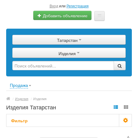
Вход
или
Регистрация
Добавить объявление
Главная
Татарстан
Сырье
Изделия
Изделия
Оборудование
Услуги
Продажа
Еще
/
Изделия
/
Изделия
Изделия Татарстан
Фильтр
С фото