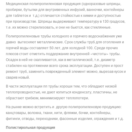
Медицинская полипропиленовая продукция (одноразовые шприцы,
пробирки, бутылки для внутривенных инфузий, ванночки, контейнеры
для таблеток и
т.д.) отличается стойкостью к химии и доступностью
при производстве. Шприцы выдерживают температуру в 130 градусов,
т.е. их можно стерилизовать, и они не бьются, как стеклянные.
Полипропиленовые трубы холодного и горячего водоснабжения уже
давно
вытесняют металлические. Срок службы труб для отопления и
горячей воды составляет 50 лет, для холодной 100. Среди прочих
плюсов стоит отметить поддержание внутренней «чистоты» трубы.
Осадок в ней не скапливается, как в металлической, т.е. диаметр
стабилен на протяжении всего срока эксплуатации. Доступен и прост
ремонт труб, заменить поврежденный элемент можно, вырезав кусок и
сварив новый.
В части эксплуатации пп трубы хороши тем, что обладают низкой
теплопроводностью, не дают копиться конденсату, пластичны, не
обрастают грибком, минимизируют теплопотери.
На рынке можно встретить и
другую полипропиленовую продукцию:
канцтовары, волокна, ткани, нити, фляжки, бочки, контейнеры,
фитинги, отводы, переходники, фасонные изделия, ограждения и т.д.
Полистирольная продукция