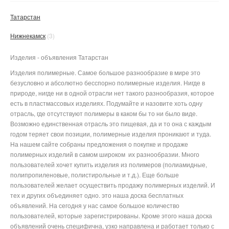
Татарстан
Нижнекамск
(3)
Изделия - объявления Татарстан
Изделия полимерные. Самое большое разнообразие в мире это
безусловно и абсолютно бесспорно полимерные изделия. Нигде в
природе, нигде ни в одной отрасли нет такого разнообразия, которое
есть в пластмассовых изделиях. Подумайте и назовите хоть одну
отрасль, где отсутствуют полимеры в каком бы то ни было виде.
Возможно единственная отрасль это пищевая, да и то она с каждым
годом теряет свои позиции, полимерные изделия проникают и туда.
На нашем сайте собраны предложения о покупке и продаже
полимерных изделий в самом широком их разнообразии. Много
пользователей хочет купить изделия из полимеров (полиамидные,
полипропиленовые, полистирольные и т.д.). Еще больше
пользователей желает осуществить продажу полимерных изделий. И
тех и других объединяет одно. это наша доска бесплатных
объявлений. На сегодня у нас самое большое количество
пользователей, которые зарегистрированы. Кроме этого наша доска
объявлений очень специфична, узко направлена и работает только с