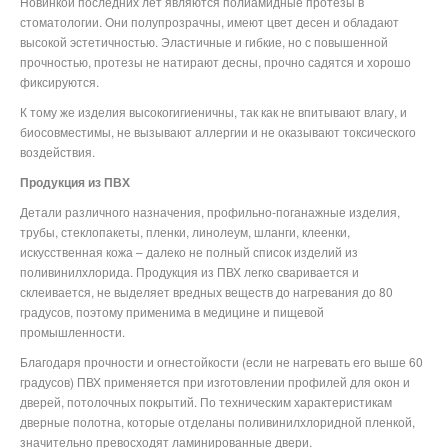
Новинкой последних лет являются полиамидные протезы в
стоматологии. Они полупрозрачны, имеют цвет десен и обладают
высокой эстетичностью. Эластичные и гибкие, но с повышенной
прочностью, протезы не натирают десны, прочно садятся и хорошо
фиксируются.
К тому же изделия высокогигиеничны, так как не впитывают влагу, и
биосовместимы, не вызывают аллергии и не оказывают токсического
воздействия.
Продукция из ПВХ
Детали различного назначения, профильно-поганажные изделия,
трубы, стеклопакеты, пленки, линолеум, шланги, клеенки,
искусственная кожа – далеко не полный список изделий из
поливинилхлорида. Продукция из ПВХ легко сваривается и
склеивается, не выделяет вредных веществ до нагревания до 80
градусов, поэтому применима в медицине и пищевой
промышленности.
Благодаря прочности и огнестойкости (если не нагревать его выше 60
градусов) ПВХ применяется при изготовлении профилей для окон и
дверей, потолочных покрытий. По техническим характеристикам
дверные полотна, которые отделаны поливинилхлоридной пленкой,
значительно превосходят ламинированные двери.