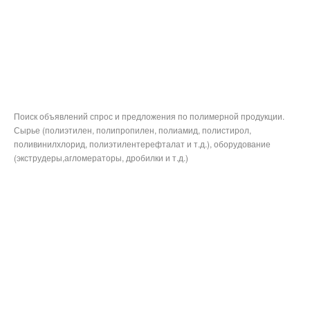
Поиск объявлений спрос и предложения по полимерной продукции.
Сырье (полиэтилен, полипропилен, полиамид, полистирол,
поливинилхлорид, полиэтилентерефталат и т.д.), оборудование
(экструдеры,агломераторы, дробилки и т.д.)