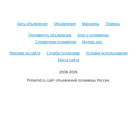
Дать объявление
Объявления
Магазины
Помощь
Продвинуть объявление
Блог о полимерах
Справочник полимеров
Индекс цен
Реклама на сайте
Служба поддержки
Условия использования
Карта сайта
2008-2026
Poliamid.ru сайт объявлений полимеры России.
Использование сайта, означает согласие с
Пользовательским
соглашением
.
Оплачивая услуги сайта, вы принимаете
оферту
.