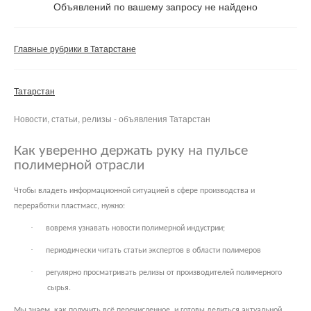
Объявлений по вашему запросу не найдено
Частные
Компании
Главные рубрики в Татарстане
Сбросить фильтр
Применить
Татарстан
Новости, статьи, релизы - объявления Татарстан
Как уверенно держать руку на пульсе
полимерной отрасли
Чтобы владеть информационной ситуацией в сфере производства и
переработки пластмасс, нужно:
·
вовремя узнавать новости полимерной индустрии;
·
периодически читать статьи экспертов в области полимеров
·
регулярно просматривать релизы от производителей полимерного
сырья.
Мы знаем, как получить всё перечисленное, и готовы делиться актуальной