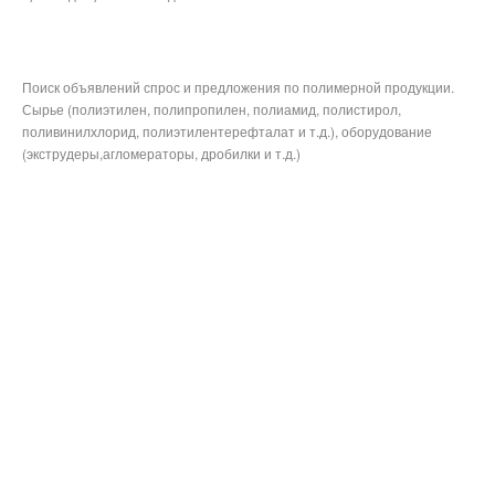
Поиск объявлений спрос и предложения по полимерной продукции.
Сырье (полиэтилен, полипропилен, полиамид, полистирол,
поливинилхлорид, полиэтилентерефталат и т.д.), оборудование
(экструдеры,агломераторы, дробилки и т.д.)