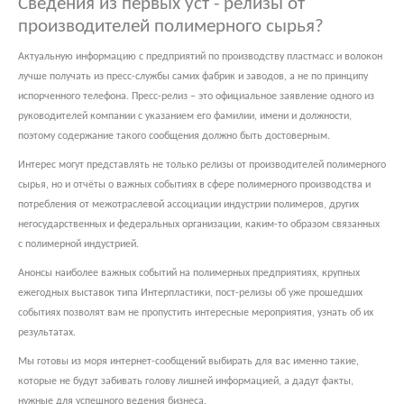
Сведения из первых уст - релизы от
производителей полимерного сырья?
Актуальную информацию с предприятий по производству пластмасс и волокон
лучше получать из пресс-службы самих фабрик и заводов, а не по принципу
испорченного телефона. Пресс-релиз – это официальное заявление одного из
руководителей компании с указанием его фамилии, имени и должности,
поэтому содержание такого сообщения должно быть достоверным.
Интерес могут представлять не только релизы от производителей полимерного
сырья, но и отчёты о важных событиях в сфере полимерного производства и
потребления от межотраслевой ассоциации индустрии полимеров, других
негосударственных и федеральных организации, каким-то образом связанных
с полимерной индустрией.
Анонсы наиболее важных событий на полимерных предприятиях, крупных
ежегодных выставок типа Интерпластики, пост-релизы об уже прошедших
событиях позволят вам не пропустить интересные мероприятия, узнать об их
результатах.
Мы готовы из моря интернет-сообщений выбирать для вас именно такие,
которые не будут забивать голову лишней информацией, а дадут факты,
нужные для успешного ведения бизнеса.