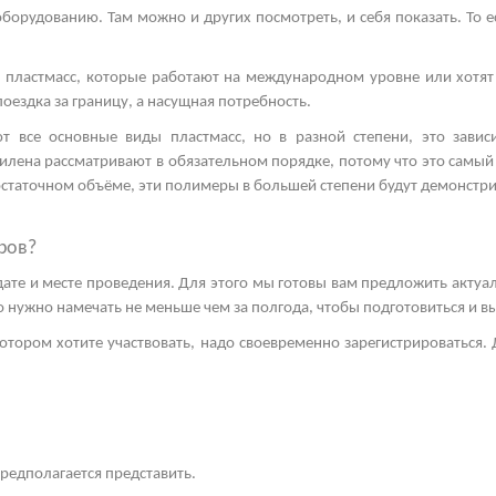
орудованию. Там можно и других посмотреть, и себя показать. То е
 пластмасс, которые работают на международном уровне или хотят
поездка за границу, а насущная потребность.
т все основные виды пластмасс, но в разной степени, это зависи
тилена
рассматривают в обязательном порядке, потому что это самый
остаточном объёме, эти полимеры в большей степени будут демонстр
ров?
 дате и месте проведения. Для этого мы готовы вам предложить акту
это нужно намечать не меньше чем за полгода, чтобы подготовиться и 
отором хотите участвовать, надо своевременно зарегистрироваться. Д
предполагается представить.