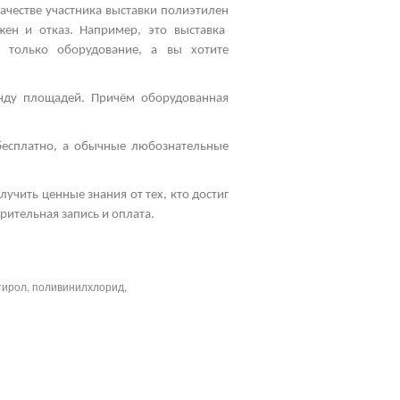
качестве участника
выставки полиэтилен
ожен и отказ. Например, это
выставка
 только оборудование, а вы хотите
енду площадей. Причём оборудованная
бесплатно, а обычные любознательные
учить ценные знания от тех, кто достиг
рительная запись и оплата.
тирол, поливинилхлорид,