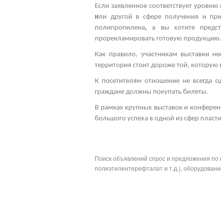
Если заявленное соответствует уровню 
и
ли другой
в сфере получения и при
полипропилена
,
а вы хотите предс
прорекламировать готовую продукцию
Как правило, участникам выставки н
территория стоит дороже той, которую
К посетителям отношение не всегда 
граждане должны покупать билеты.
В рамках
крупных выставок
и конферен
большого успеха в одной из сфер пласт
Поиск объявлений спрос и предложения по 
полиэтилентерефталат и т.д.), оборудование