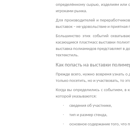
определённому сырью, изделиям или об
игроками рынка.
Для производителей и переработчиков
выставок – не удовольствие и приятная 
Большинство этих событий охватываю
касающиеся пластмасс
выставки полиэ
выставка полиамидов
представляет в д
техтекстиль.
Как попасть на
выставки полиме
Прежде всего, нужно вовремя узнать о
только посетить, но и участвовать, то 
Когда вы определились с событием, в к
которой указываются:
·
сведения об участнике,
·
тип и размер стенда,
·
основное содержание того, что 