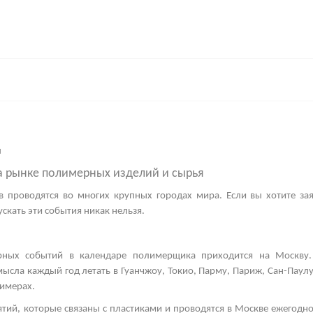
н
а рынке полимерных изделий и сырья
в
проводятся во многих крупных городах мира. Если вы хотите зая
скать эти события никак нельзя.
рных событий в календаре полимерщика приходится на Москву.
мысла каждый год летать в Гуанчжоу, Токио, Парму, Париж, Сан-Паул
имерах.
тий, которые связаны с пластиками и проводятся в Москве ежегодно