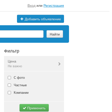
Вход
или
Регистрация
Добавить объявление
Найти
Фильтр
Цена
Не важно
Валюта:
руб.
С фото
Частные
Компании
Не важно
Применить