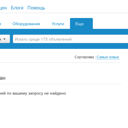
цен
Блоги
Помощь
я
Оборудование
Услуги
Еще
н
Сортировка :
Самые новые
тан
ий по вашему запросу не найдено