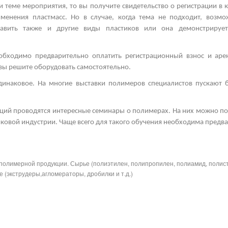
и теме мероприятия, то вы получите свидетельство о регистрации в 
менения пластмасс. Но в случае, когда тема не подходит, возм
тавить также и другие виды пластиков
или она демонстрирует
.
еобходимо предварительно оплатить регистрационный взнос и ар
 вы решите оборудовать самостоятельно.
одинаковое. На многие
выставки полимеров
специалистов пускают 
ций проводятся интересные
семинары о полимерах.
На них можно пол
иковой индустрии. Чаще всего для такого обучения необходима предва
полимерной продукции. Сырье (полиэтилен, полипропилен, полиамид, полис
 (экструдеры,агломераторы, дробилки и т.д.)